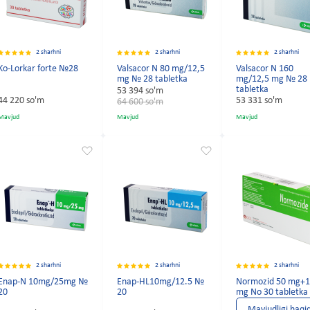
2 sharhni
2 sharhni
2 sharhni
Ko-Lorkar forte №28
Valsacor N 80 mg/12,5
Valsacor N 160
mg № 28 tabletka
mg/12,5 mg № 28
tabletka
53 394 so'm
44 220 so'm
53 331 so'm
64 600 so'm
Mavjud
Mavjud
Mavjud
2 sharhni
2 sharhni
2 sharhni
Enap-N 10mg/25mg №
Enap-HL10mg/12.5 №
Normozid 50 mg+1
20
20
mg No 30 tabletka
Mavjudligi haqi