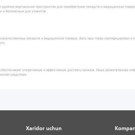
и удобное виртуальное пространство для приобретения лекарств и медицинских това
м и безопасным для клиентов.
кокачественных лекарств и медицинских товаров. Весь наш товар сертифицирован и 
сти.
" обеспечивает оперативную и эффективную доставку заказов. Наша разветвленная ин
инским средствам
Xaridor uchun
Kompan