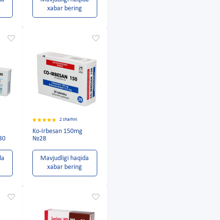
xabar bering
2 sharhni
Ko-Irbesan 150mg
30
№28
da
Mavjudligi haqida
xabar bering