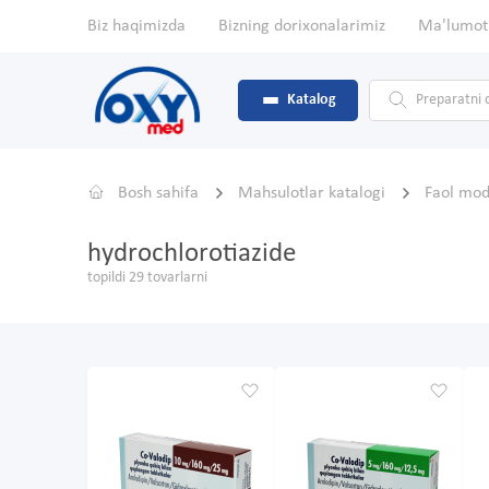
Biz haqimizda
Bizning dorixonalarimiz
Ma'lumot
Katalog
Bosh sahifa
Mahsulotlar katalogi
Faol mo
hydrochlorotiazide
topildi 29 tovarlarni