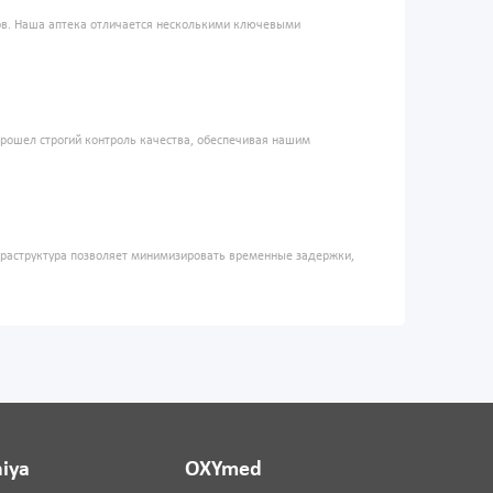
ров. Наша аптека отличается несколькими ключевыми
прошел строгий контроль качества, обеспечивая нашим
фраструктура позволяет минимизировать временные задержки,
iya
OXYmed