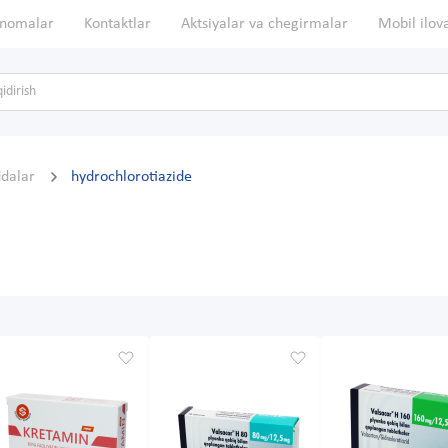
nomalar
Kontaktlar
Aktsiyalar va chegirmalar
Mobil ilov
ddalar
hydrochlorotiazide