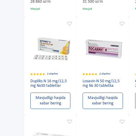
28 860 so'm
31 500 so'm
Mavjud
Mavjud
2 sharhni
2 sharhni
Dupliks N 16 mg/12,5
Losavin-N 50 mg/12,5
mg №30 tabletlar
mg № 30 tabletka
Mavjudligi haqida
Mavjudligi haqida
xabar bering
xabar bering