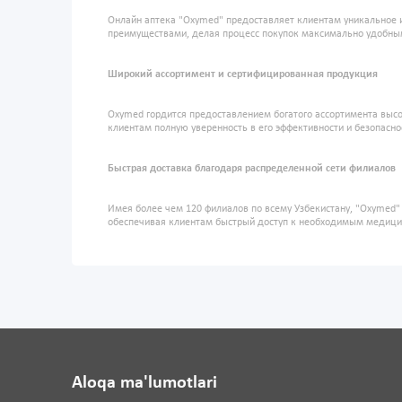
Онлайн аптека "Oxymed" предоставляет клиентам уникальное 
преимуществами, делая процесс покупок максимально удобны
Широкий ассортимент и сертифицированная продукция
Oxymed гордится предоставлением богатого ассортимента высо
клиентам полную уверенность в его эффективности и безопасно
Быстрая доставка благодаря распределенной сети филиалов
Имея более чем 120 филиалов по всему Узбекистану, "Oxymed
обеспечивая клиентам быстрый доступ к необходимым медиц
Aloqa ma'lumotlari