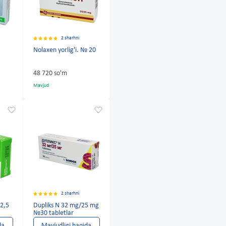
2 sharhni
Nolaxen yorlig'i. № 20
48 720 so'm
Mavjud
2 sharhni
2,5
Dupliks N 32 mg/25 mg
№30 tabletlar
da
Mavjudligi haqida