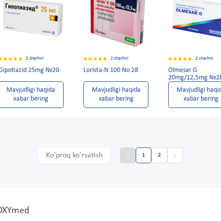
2 sharhni
2 sharhni
2 sharhni
Gipotiazid 25mg №20
Lorista-N 100 No 28
Olmesar G
20mg/12,5mg №2
Mavjudligi haqida
Mavjudligi haqida
Mavjudligi haqi
xabar bering
xabar bering
xabar bering
Ko'proq ko'rsatish
1
2
 OXYmed