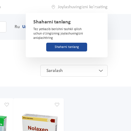
a
Joylashuvingizni ko'rsating
Shaharni tanlang
0
Savat
Ru
Uz
(71) 200-03-03
Tez yetkazib berishni tashkil qilish
uchun o'zingizning joylashuvingizni
aniqlashtiring
Shaharni tanlang
Saralash