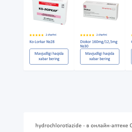
2 sharhni
2 sharhni
Ko-Lorkar №28
Diokor 160mg/12,5mg
№30
Mavjudligi haqida
Mavjudligi haqida
xabar bering
xabar bering
hydrochlorotiazide - в онлайн-аптеке