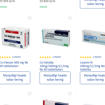
25 059 so'm
23 820 so'm
xabar bering
Mavjud
Mavjud
2 sharhni
2 sharhni
2 sharhni
Co-Irbesan 300 mg №
Co-Valodip
Losavin-N
28 tabletkalari
10mg/160mg/12,5mg
100mg/12,5mg №
№ 30 tabletkalari
tabletka
Mavjudligi haqida
Mavjudligi haqida
Mavjudligi haqi
xabar bering
xabar bering
xabar bering