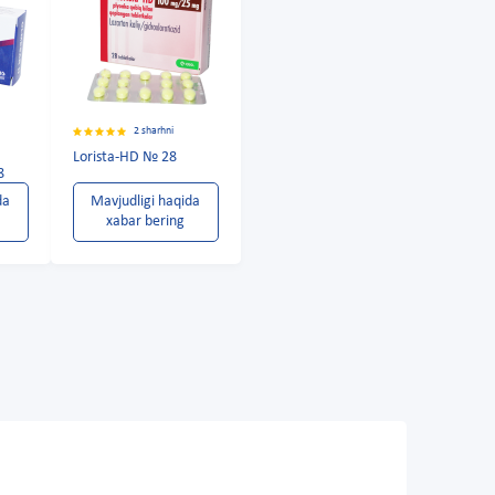
2 sharhni
Lorista-HD № 28
8
da
Mavjudligi haqida
xabar bering