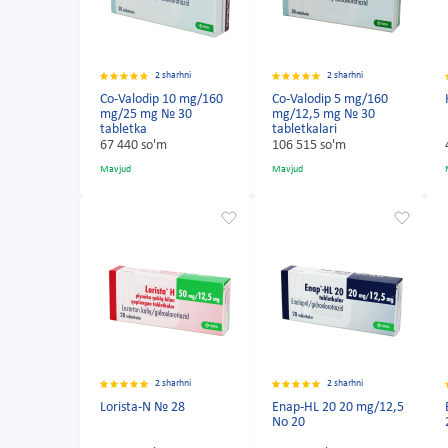
2 sharhni
2 sharhni
Co-Valodip 10 mg/160
Co-Valodip 5 mg/160
mg/25 mg № 30
mg/12,5 mg № 30
tabletka
tabletkalari
67 440 so'm
106 515 so'm
Mavjud
Mavjud
2 sharhni
2 sharhni
Lorista-N № 28
Enap-HL 20 20 mg/12,5
No 20