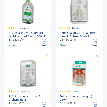
2 sharhni
2 sharhni
347 Bolalar uchun idishlarni
Shisha ko'krak PUR kolikaga
yuvish vositasi Frosch 500ml
qarshi o'lchami M No 2
18 240 so'm
15 480 so'm
Mavjud
Mavjud
2 sharhni
2 sharhni
126 Shisha uchun nipel Pur
Tutqichli pur shisha (quti)
o'lchami No 2
250ml
17 700 so'm
49 800 so'm