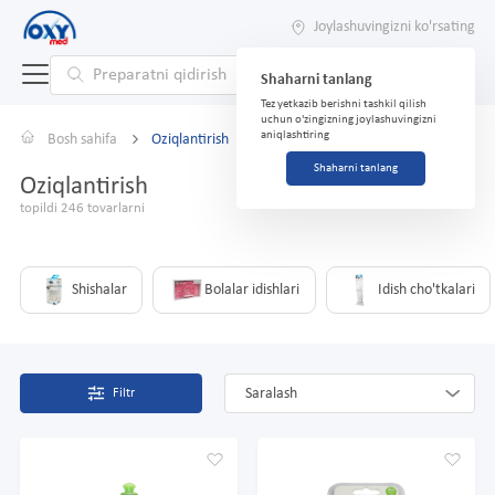
Joylashuvingizni ko'rsating
Shaharni tanlang
Tez yetkazib berishni tashkil qilish
uchun o'zingizning joylashuvingizni
aniqlashtiring
Bosh sahifa
Oziqlantirish
Shaharni tanlang
Oziqlantirish
topildi 246 tovarlarni
Shishalar
Bolalar idishlari
Idish cho'tkalari
Saralash
Filtr