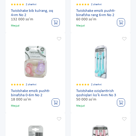
2 sharhni
2 sharhni
Twistshake bib kulrang, oq
Twistshake emzik pushti-
4+m No 2
binafsha rang 6+m No 2
132 000 so'm
60 000 so'm
Mavjud
Mavjud
2 sharhni
2 sharhni
Twistshake emzik pushti-
Twistshake oziqlantirish
binafsha 0-6m No 2
qoshiqlari ko'k 4+m No 3
18 000 so'm
50 000 so'm
Mavjud
Mavjud