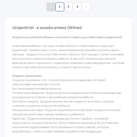
1
2
3
Oziqlantirish - в онлайн-аптеке OXYmed
Кормление ребенка: Важные аспекты и советы для заботливых родителей
Кормление ребенка - это одна из важнейших и ответственных задач для
родителей. Независимо от того, каким образом вы решаете кормить своего
малыша - грудью или искусственными смесями, этот процесс играет ключевую
роль в росте и развитии вашего ребенка. В данной статье мы рассмотрим
важные аспекты кормления, поделимся советами и рекомендациями, которые
помогут вам обеспечить малышу лучший старт в жизни.
Грудное кормление
Грудное кормление - это способ кормления младенцев, который
обеспечивает множество плюсов .
Вот некоторые ключевые моменты:
Питательные вещества: Грудное молоко содержит все питательные вещества
для здорового питания и дальнейшего развития ребенка.
Антитела и защита: Грудное молоко так же содержит антитела, которые
помогают укрепить иммуннитет ребенка.
Эмоциональная связь: Грудное кормление способствует созданию близкой
эмоциональной связи между матерью и ребенком.
Удобство: Грудное кормление всегда доступно и удобно, не требует
подготовки и ношения бутылок. Искусственное кормление Искусственное
кормление подразумевает использование готовых смесей, которые
разработаны, чтобы соответствовать потребностям младенцев.