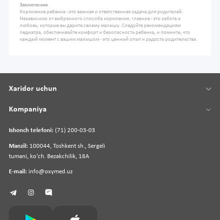
Заключение
Кормление ребенка - это важная и ответственная задача для родителей.
Независимо от выбранного способа кормления, главное - это забота и
любовь, которые вы дарите своему малышу. Следуйте рекомендациям
педиатра, обеспечивайте комфорт и безопасность ребенка, и помните, что
каждый момент с вашим малышом - это ценный опыт и радость родительства.
Xaridor uchun
Kompaniya
Ishonch telefoni:
(71) 200-03-03
Manzil:
100044, Toshkent sh., Sergeli
tumani, koʻch. Bezakchilik, 18A
E-mail:
info@oxymed.uz