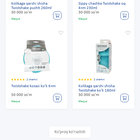
Kolikaga qarshi shisha
Sippy chashka Twistshake oq
Twistshake pushti 260ml
4+m 230ml
30 000 so'm
30 000 so'm
Mavjud
Mavjud
2 sharhni
2 sharhni
Twistshake kosasi ko'k 6+m
Kolikaga qarshi shisha
Twistshake ko'k 180ml
50 000 so'm
30 000 so'm
Mavjud
Mavjud
Ko'proq ko'rsatish