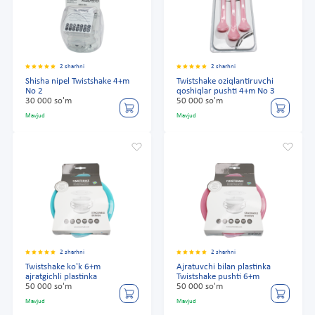
2 sharhni
2 sharhni
Shisha nipel Twistshake 4+m
Twistshake oziqlantiruvchi
No 2
qoshiqlar pushti 4+m No 3
30 000 so'm
50 000 so'm
Mavjud
Mavjud
2 sharhni
2 sharhni
Twistshake ko'k 6+m
Ajratuvchi bilan plastinka
ajratgichli plastinka
Twistshake pushti 6+m
50 000 so'm
50 000 so'm
Mavjud
Mavjud