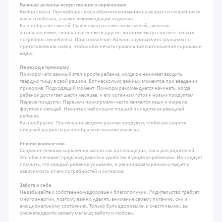
Важные аспекты искусственного кормления:
Выбор смеси: При выборе смеси обратите внимание на возраст и потребности
вашего ребенка, а также рекомендации педиатра.
Разнообразие смесей: Существуют разные типы смесей, включая
антивлажневые, гипоаллергенные и другие, которые могут соответствовать
потребностям ребенка. Приготовление: Важно следовать инструкциям по
приготовлению смеси, чтобы обеспечить правильное соотношение порошка и
воды.
Переход к прикорму
Прикорм - это важный этап в росте ребенка, когда он начинает вводить
твердую пищу в свой рацион. Вот несколько важных моментов при введении
прикорма: Подходящий момент: Прикорм рекомендуется начинать, когда
ребенок достигает шести месяцев, и его организм готов к новым продуктам.
Первые продукты: Первыми прикормами часто являются каши и пюре из
фруктов и овощей. Начните с небольших порций и следите за реакцией
ребенка.
Разнообразие: Постепенно вводите разные продукты, чтобы расширить
пищевой рацион и разнообразить питание малыша.
Режим кормления
Создание режима кормления важно как для младенца, так и для родителей.
Это обеспечивает предсказуемость и удобство в уходе за ребенком. Но следует
помнить, что каждый ребенок уникален, и регулировать режим следует в
зависимости от его потребностей и сигналов.
Забота о себе
Не забывайте о собственном здоровье и благополучии. Родительство требует
много энергии, поэтому важно уделять внимание своему питанию, сну и
эмоциональному состоянию. Только быть здоровыми и счастливыми, вы
сможете дарить своему малышу заботу и любовь.