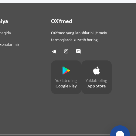
iya
OXYmed
haqida
OXYmed yangilanishlarini ijtimoiy
tarmoqlarda kuzatib boring
ixonalarimiz
Yuklab oling
Yuklab oling
Google Play
App Store