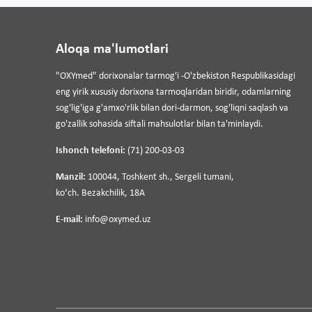
Aloqa ma'lumotlari
"OXYmed" dorixonalar tarmog'i -O'zbekiston Respublikasidagi
eng yirik xususiy dorixona tarmoqlaridan biridir, odamlarning
sog'lig'iga g'amxo'rlik bilan dori-darmon, sog'liqni saqlash va
go'zallik sohasida siftali mahsulotlar bilan ta'minlaydi.
Ishonch telefoni:
(71) 200-03-03
Manzil:
100044, Toshkent sh., Sergeli tumani,
koʻch. Bezakchilik, 18A
E-mail:
info@oxymed.uz