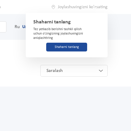
a
Joylashuvingizni ko'rsating
Shaharni tanlang
0
Savat
Ru
Uz
(71) 200-03-03
Tez yetkazib berishni tashkil qilish
uchun o'zingizning joylashuvingizni
aniqlashtiring
Shaharni tanlang
Saralash