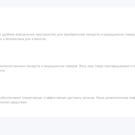
и удобное виртуальное пространство для приобретения лекарств и медицинских това
м и безопасным для клиентов.
кокачественных лекарств и медицинских товаров. Весь наш товар сертифицирован и 
сти.
" обеспечивает оперативную и эффективную доставку заказов. Наша разветвленная ин
инским средствам