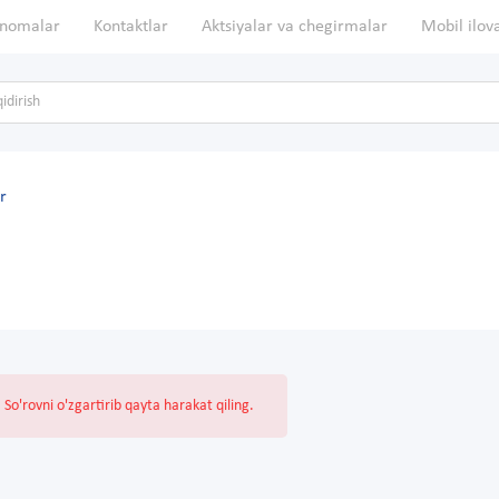
nomalar
Kontaktlar
Aktsiyalar va chegirmalar
Mobil ilov
r
So'rovni o'zgartirib qayta harakat qiling.