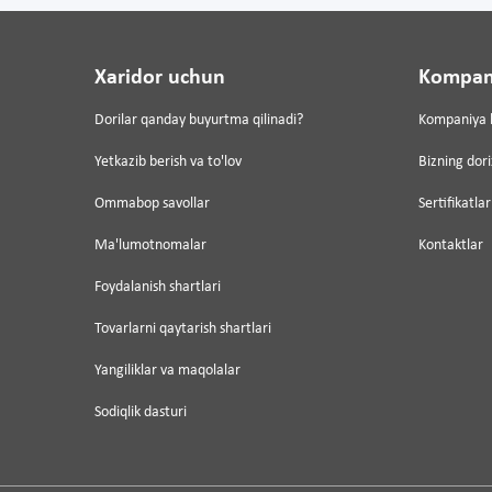
Xaridor uchun
Kompan
Dorilar qanday buyurtma qilinadi?
Kompaniya 
Yetkazib berish va to'lov
Bizning dor
Ommabop savollar
Sertifikatlar
Ma'lumotnomalar
Kontaktlar
Foydalanish shartlari
Tovarlarni qaytarish shartlari
Yangiliklar va maqolalar
Sodiqlik dasturi