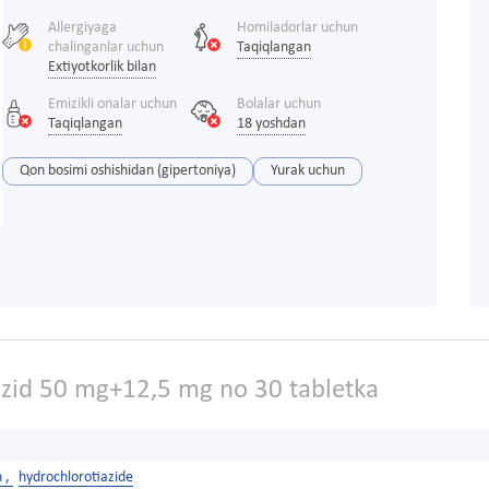
Allergiyaga
Homiladorlar uchun
chalinganlar uchun
Taqiqlangan
Extiyotkorlik bilan
Emizikli onalar uchun
Bolalar uchun
Taqiqlangan
18 yoshdan
Qon bosimi oshishidan (gipertoniya)
Yurak uchun
id 50 mg+12,5 mg no 30 tabletka
n ,
hydrochlorotiazide