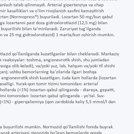
nlash talab qilinmaydi. Arterial gipertenziya va chap
r kasalliklari va o'lim rivojlanish xavfini kamaytirish
rtan (Normopress®) buyuriladi. Lozartan 50 mg/kun qabul
 lozartanni past doza gidroxlorotiazid (12,5 mg) bilan
buyurilishi bilan ta'minlanadi. Zaruriyat tug'ilganda
an va 25 mg gidroxlorotiazid) 1 marta/kun oshirish mumkin.
otiazid qo'llanilganda kuzatilganlar bilan cheklanadi. Markaziy
k reaksiyalar: toshma, angionevrotik shish, shu jumladan
yasiga olib keladi), va/yoki yuz, lab, halqum va/yoki til shishi
an); ushbu bemorlarning ba'zilarida ilgari boshqa
a angionevrotik shish kuzatilgan. Juda kam hollarda (lozartan
salligi. Yurak-qon tomir tizimi tomonidan: arterial
ollarda (<1%) lozartan qabul qilinganda - diareya, gepatit,
izimi tomonidan: lozartan qabul qilinganda - yo'tal. Suv-
<1%) - giperqaliemiya (qon zardobida kaliy 5,5 mmol/l dan
a buyurilishi mumkin. Normozid qo'llanilishi fonida buyrak
uyrak arteriyasi stenozida bo'lgan bemorlarda qonda