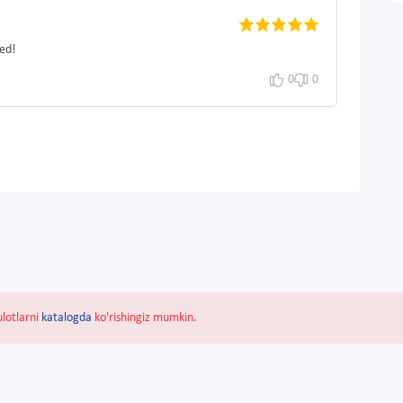
ed!
0
0
ulotlarni
katalogda
ko'rishingiz mumkin.