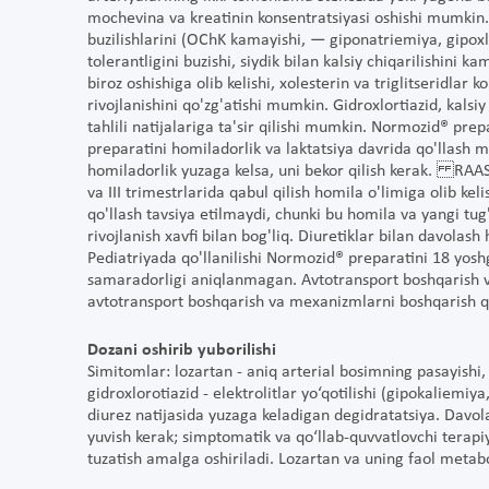
mochevina va kreatinin konsentratsiyasi oshishi mumkin. 
buzilishlarini (OChK kamayishi, — giponatriemiya, gipo
tolerantligini buzishi, siydik bilan kalsiy chiqarilishini 
biroz oshishiga olib kelishi, xolesterin va triglitseridlar
rivojlanishini qo'zg'atishi mumkin. Gidroxlortiazid, kalsiy
tahlili natijalariga ta'sir qilishi mumkin. Normozid® pre
preparatini homiladorlik va laktatsiya davrida qo'llash
homiladorlik yuzaga kelsa, uni bekor qilish kerak. RAASg
va III trimestrlarida qabul qilish homila o'limiga olib k
qo'llash tavsiya etilmaydi, chunki bu homila va yangi tu
rivojlanish xavfi bilan bog'liq. Diuretiklar bilan davolash
Pediatriyada qo'llanilishi Normozid® preparatini 18 yoshg
samaradorligi aniqlanmagan. Avtotransport boshqarish v
avtotransport boshqarish va mexanizmlarni boshqarish qo
Dozani oshirib yuborilishi
Simitomlar: lozartan - aniq arterial bosimning pasayishi, 
gidroxlorotiazid - elektrolitlar yo‘qotilishi (gipokaliemi
diurez natijasida yuzaga keladigan degidratatsiya. Davol
yuvish kerak; simptomatik va qo‘llab-quvvatlovchi terapiya
tuzatish amalga oshiriladi. Lozartan va uning faol metab