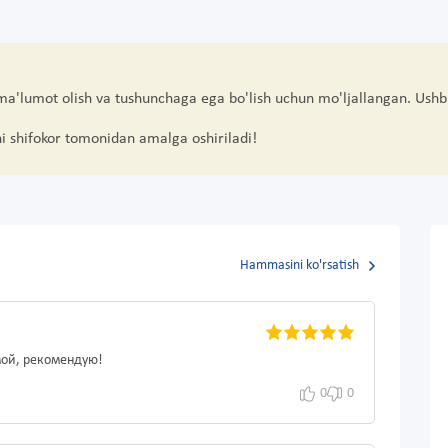
 ma'lumot olish va tushunchaga ega bo'lish uchun mo'ljallangan. Ushb
hi shifokor tomonidan amalga oshiriladi!
Hammasini ko'rsatish
мой, рекомендую!
0
0