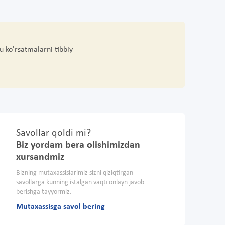
u ko'rsatmalarni tibbiy
Savollar qoldi mi?
Biz yordam bera olishimizdan
xursandmiz
Bizning mutaxassislarimiz sizni qiziqtirgan
savollarga kunning istalgan vaqti onlayn javob
berishga tayyormiz.
Mutaxassisga savol bering