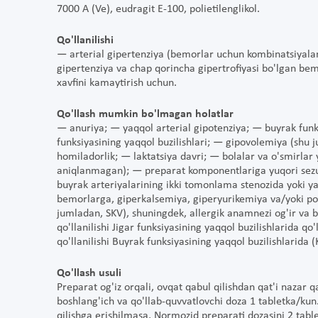
7000 A (Ve), eudragit E-100, polietilenglikol.
Qo'llanilishi
— arterial gipertenziya (bemorlar uchun kombinatsiyalan
gipertenziya va chap qorincha gipertrofiyasi bo'lgan bemo
xavfini kamaytirish uchun.
Qo'llash mumkin bo'lmagan holatlar
— anuriya; — yaqqol arterial gipotenziya; — buyrak funks
funksiyasining yaqqol buzilishlari; — gipovolemiya (shu 
homiladorlik; — laktatsiya davri; — bolalar va o'smirlar
aniqlanmagan); — preparat komponentlariga yuqori sezuvc
buyrak arteriyalarining ikki tomonlama stenozida yoki ya
bemorlarga, giperkalsemiya, giperyurikemiya va/yoki poda
jumladan, SKV), shuningdek, allergik anamnezi og'ir va br
qo'llanilishi Jigar funksiyasining yaqqol buzilishlarida q
qo'llanilishi Buyrak funksiyasining yaqqol buzilishlarid
Qo'llash usuli
Preparat og'iz orqali, ovqat qabul qilishdan qat'i nazar q
boshlang'ich va qo'llab-quvvatlovchi doza 1 tabletka/kun
qilishga erishilmasa, Normozid preparati dozasini 2 tab