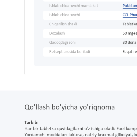
Ishlab chiqaruvchi mamlakat
Pokiston
Ishlab chiqaruvchi
CCL Phar
Chiqarilish shakli
Tabletka
Dozalash
50 mg+
Qadoqdagi soni
30 dona
Retsept asosida beriladi
Faqat re
Qo'llash bo'yicha yo'riqnoma
Tarkibi
Har bir tabletka quyidagilarni o'z ichiga oladi: Faol kom
Yordamchi moddalar: laktosa, natriy kraxmal glikolyat, k