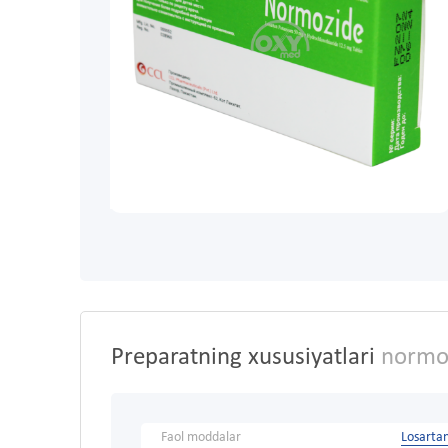
Preparatning xususiyatlari
normoz
Faol moddalar
Losarta