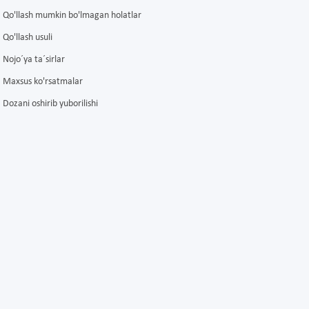
Qo'llash mumkin bo'lmagan holatlar
Qo'llash usuli
Nojo´ya ta´sirlar
Maxsus ko'rsatmalar
Dozani oshirib yuborilishi