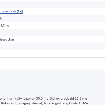
maceuticals (Pvt)
lar
12,5 mg
tsept bilan
ponentlar: Kaliy lozartan 50,0 mg Gidroxlorotiazid 12,5 mg
ollidon K-30, magniy stearat, tozalangan talk, Orafu OU-S-