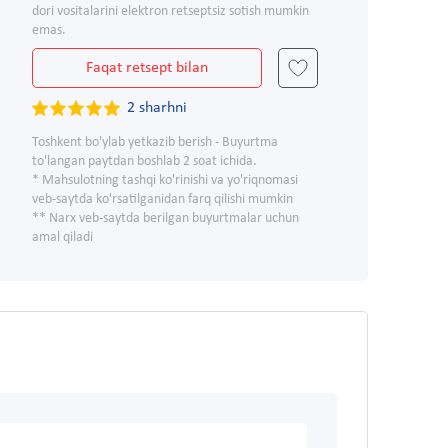
dori vositalarini elektron retseptsiz sotish mumkin
emas.
Faqat retsept bilan
2 sharhni
Toshkent bo'ylab yetkazib berish - Buyurtma
to'langan paytdan boshlab 2 soat ichida.
* Mahsulotning tashqi ko'rinishi va yo'riqnomasi
veb-saytda ko'rsatilganidan farq qilishi mumkin
** Narx veb-saytda berilgan buyurtmalar uchun
amal qiladi