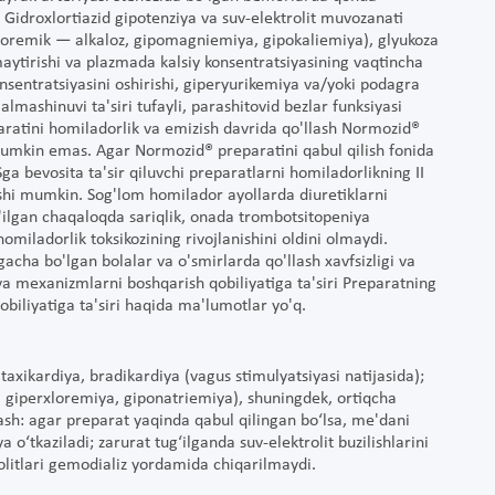
Gidroxlortiazid gipotenziya va suv-elektrolit muvozanati
xloremik — alkaloz, gipomagniemiya, gipokaliemiya), glyukoza
kamaytirishi va plazmada kalsiy konsentratsiyasining vaqtincha
 konsentratsiyasini oshirishi, giperyurikemiya va/yoki podagra
 almashinuvi ta'siri tufayli, parashitovid bezlar funksiyasi
paratini homiladorlik va emizish davrida qo'llash Normozid®
 mumkin emas. Agar Normozid® preparatini qabul qilish fonida
a bevosita ta'sir qiluvchi preparatlarni homiladorlikning II
elishi mumkin. Sog'lom homilador ayollarda diuretiklarni
g'ilgan chaqaloqda sariqlik, onada trombotsitopeniya
 homiladorlik toksikozining rivojlanishini oldini olmaydi.
acha bo'lgan bolalar va o'smirlarda qo'llash xavfsizligi va
a mexanizmlarni boshqarish qobiliyatiga ta'siri Preparatning
biliyatiga ta'siri haqida ma'lumotlar yo'q.
taxikardiya, bradikardiya (vagus stimulyatsiyasi natijasida);
ya, giperxloremiya, giponatriemiya), shuningdek, ortiqcha
ash: agar preparat yaqinda qabul qilingan bo‘lsa, me'dani
 o‘tkaziladi; zarurat tug‘ilganda suv-elektrolit buzilishlarini
olitlari gemodializ yordamida chiqarilmaydi.