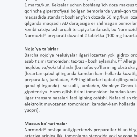
1 marta/kun. Keksalar uchun boshlang'ich doza maxsus ta
qorincha gipertrofiyasi bo'lgan bemorlarda yurak-qon tomi
maqsadida standart boshlang'ich dozada 50 mg/kun loza
qilganda maqsadli AD darajasiga erishilmagan bemorlarga
kombinatsiyalash orqali terapiya tanlanadi, bu Normozid 
Normozid® preparati dozasini 2 tabletka (100 mg lozart
Nojo´ya ta´sirlar
Barcha nojo'ya reaksiyalar ilgari lozartan yoki gidroxlor
asab tizimi tomonidan: tez-tez - bosh aylanishi. Allergi
hiqildoq va/yoki til shishi (bu nafas yo'llarining obstruksi
(lozartan qabul qilinganda kamdan-kam hollarda kuzatilg
preparatlar, jumladan, APF ingibitorlari qabul qilingand
qabul qilinganda) - vaskulit, jumladan, Shenleyn-Genox ka
gipotenziya. Hazm qilish tizimi tomonidan: kamdan-kam h
jigar transaminazalari faolligining oshishi. Nafas olish t
elektrolit muvozanati tomonidan: kamdan-kam hollarda (
yuqori).
Maxsus ko'rsatmalar
Normozid® boshqa antigipertenziv preparatlar bilan birg
arteriyalarining ikki tomonlama stenozida yoki yagona b