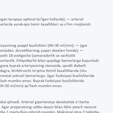
gan terapiya optimal bo'lgan hollarda); — arterial
rlarda yurak-qon tomir kasalliklari va o'lim rivojlanish
iyasining yaqqol buzilishlari (KK<30 ml/min); — jigar
jumladan, diuretiklarning yuqori dozalari fonida); —
 yoshi 18 yoshgacha (samaradorlik va xavfsizlik
hanlik. Ehtiyotkorlik bilan quyidagi bemorlarga buyuriladi:
gona buyrak arteriyasining stenozida, qandli diabetli
gra, biriktiruvchi to'qima tizimli kasalliklarida (shu
onxial astmali bemorlarga. Jigar funksiyasi buzilishlarida
o'llash mumkin emas. Buyrak funksiyasi buzilishlarida
a (KK<30 ml/min) qo'llash mumkin emas.
abul qilinadi. Arterial gipertenziya davolashda o'rtacha
. Agar preparatning ushbu dozasi bilan ADni yetarli nazorat
letka 1 marta/kun oshirish mumkin. Maksimal doza 2 tabletka