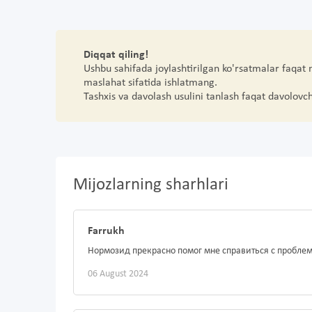
Diqqat qiling!
Ushbu sahifada joylashtirilgan ko'rsatmalar faqat
maslahat sifatida ishlatmang.
Tashxis va davolash usulini tanlash faqat davolovc
Mijozlarning sharhlari
Farrukh
Нормозид прекрасно помог мне справиться с пробле
06 August 2024