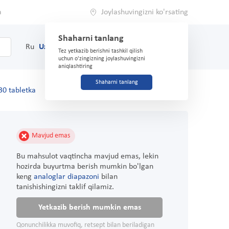
a
Joylashuvingizni ko'rsating
Shaharni tanlang
0
Savat
Ru
Uz
(71) 200-03-03
Tez yetkazib berishni tashkil qilish
uchun o'zingizning joylashuvingizni
aniqlashtiring
Shaharni tanlang
0 tabletka
Mavjud emas
Bu mahsulot vaqtincha mavjud emas, lekin
hozirda buyurtma berish mumkin bo'lgan
keng
analoglar diapazoni
bilan
tanishishingizni taklif qilamiz.
Yetkazib berish mumkin emas
Qonunchilikka muvofiq, retsept bilan beriladigan