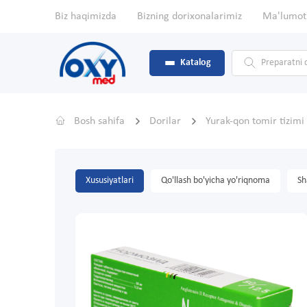
Biz haqimizda
Bizning dorixonalarimiz
Ma'lumot
Katalog
Bosh sahifa
Dorilar
Yurak-qon tomir tizimi
Xususiyatlari
Qo'llash bo'yicha yo'riqnoma
Sh