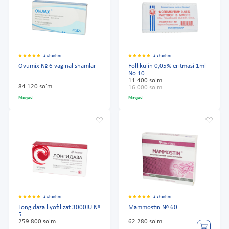
2 sharhni
2 sharhni
Ovumix № 6 vaginal shamlar
Follikulin 0,05% eritmasi 1ml
No 10
11 400 so'm
84 120 so'm
16 000 so'm
Mavjud
Mavjud
2 sharhni
2 sharhni
Longidaza liyofilizat 3000IU №
Mammostin № 60
5
259 800 so'm
62 280 so'm