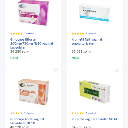
2 sharhni
2 sharhni
Ginocaps Biforte
Klometil №7 vaginal
200mg/750mg №10 vaginal
supozitoriyalar
kapsulalar
56 280 so'm
63 021 so'm
Mavjud
Mavjud
2 sharhni
2 sharhni
Ginocaps forte vaginal
Rumizol vaginal shamlar № 14
kapsulalar № 10
48 120 so'm
64 800 so'm