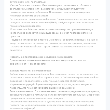
антимикробными препаратами.
Снятия боли и воспаления: Многие женщины сталкиваются с болями и
воспалением, связанными с менструальным циклом или другими
гинекологическими проблемами. Противовоспалительные лекарства
помогают облегчить дискомфорт.
Регулирования гормонального баланса: Гормональные нарушения, такие как
синдром поликистозных яичников (ПКЯ), требуют коррекции с помощью
гормональных препаратов.
Контрацепции: Многие гинекологические лекарства предназначены для
контроля над репродуктивным здоровьем, включая противозачаточные
средства.
Поддержания здоровья в период менопаузы: Во время менопаузы женщины
могут столкнуться с разными симптомами, такими как приливы, изменения
настроения и беспокойство. Гормональная терапия может облегчить эти
симптомы.
Правильное применение гинекологических лекарств
Правильное применение гинекологических лекарств - это залог их
эффективности и безопасности.
Важные моменты включают в себя:
Соблюдение рекомендаций врача: Врач назначает лекарства, основываясь на
симптомах и медицинской истории пациента. Соблюдение рекомендаций по
дозировке и продолжительности приема лекарства обязательно.
Изучение инструкций: Тщательно изучите инструкции, прилагающиеся к
лекарству. Это поможет избежать ошибок в применении.
Завершение лечения: Если вам назначено лечение определенным препаратом,
завершите его даже в том случае, если вы почувствуете себя лучше. Досрочное
прекращение лечения может вызвать рецидив.
Соблюдение гигиенических стандартов: Важно соблюдать гигиенические
правила при использовании гинекологических лекарств, чтобы избежать
возможных инфекций.