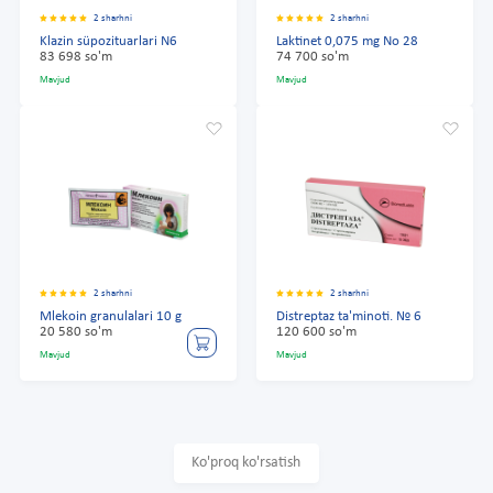
2 sharhni
2 sharhni
Klazin süpozituarlari N6
Laktinet 0,075 mg No 28
83 698 so'm
74 700 so'm
Mavjud
Mavjud
2 sharhni
2 sharhni
Mlekoin granulalari 10 g
Distreptaz ta'minoti. № 6
20 580 so'm
120 600 so'm
Mavjud
Mavjud
Ko'proq ko'rsatish