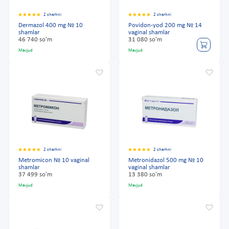
2 sharhni
2 sharhni
Dermazol 400 mg № 10
Povidon-yod 200 mg № 14
shamlar
vaginal shamlar
46 740 so'm
31 080 so'm
Mavjud
Mavjud
2 sharhni
2 sharhni
Metromicon № 10 vaginal
Metronidazol 500 mg № 10
shamlar
vaginal shamlar
37 499 so'm
13 380 so'm
Mavjud
Mavjud