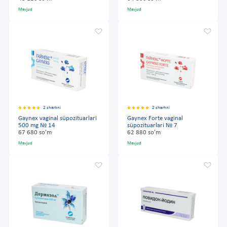
Mavjud
Mavjud
2 sharhni
2 sharhni
Gaynex vaginal süpozituarlari
Gaynex Forte vaginal
500 mg № 14
süpozituarlari № 7
67 680 so'm
62 880 so'm
Mavjud
Mavjud