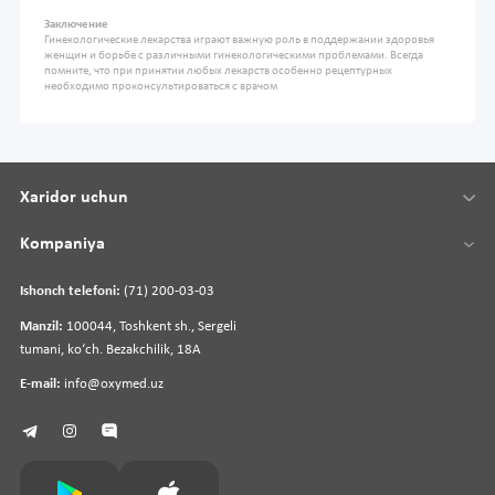
Заключение
Гинекологические лекарства играют важную роль в поддержании здоровья
женщин и борьбе с различными гинекологическими проблемами. Всегда
помните, что при принятии любых лекарств особенно рецептурных
необходимо проконсультироваться с врачом
Xaridor uchun
Kompaniya
Ishonch telefoni:
(71) 200-03-03
Manzil:
100044, Toshkent sh., Sergeli
tumani, koʻch. Bezakchilik, 18A
E-mail:
info@oxymed.uz