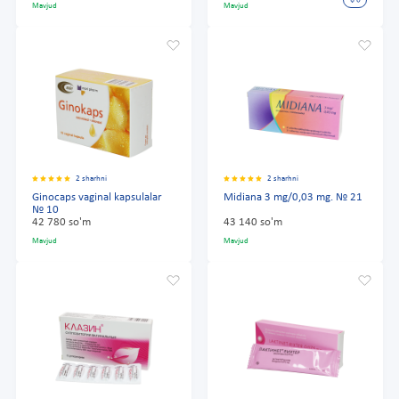
Mavjud
Mavjud
2 sharhni
2 sharhni
Ginocaps vaginal kapsulalar
Midiana 3 mg/0,03 mg. № 21
№ 10
42 780 so'm
43 140 so'm
Mavjud
Mavjud