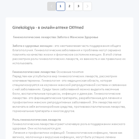
1
2
3
Ginekologiya - в онлайн-аптеке OXYmed
Гинекологические лекарства: Забота о Женском Здоровье
Забота о здоровье женщин
- это неотъемлемая часть поддержания общего
благополучия. Гинекологические заболевания и проблемы могут серьезно
повлиять на качество жизни и физическое состояние женщин. В этой статье
рассмотрим роль гинекологических лекарств, их важность и как правильно их
использовать.
Гинекологические лекарства:
Основные понятия
Перед тем как углубиться в мир гинекологических лекарств, рассмотрим
ключевые термины. Гинекология - это медицинская область, которая
специализируется на изучении женской репродуктивной системы и связанных
с ней заболеваниях. Среди таких заболеваний можно выделить месячные
боли, воспалительные процессы, инфекции и даже рак. Гинекологические
лекарства - это фармацевтические препараты, разработанные для лечения и
профилактики женских репродуктивных заболеваний. Эти лекарства могут
включать в себя антимикробные средства, противовоспалительные лекарства,
гормональные препараты и многое другое.
Роль гинекологических лекарств
Гинекологические лекарства играют ключевую роль в поддержании женского
здоровья. Они используются для:
Лечения и профилактики инфекций: Гинекологические инфекции, такие как
вагиноз, молочница и вирусные инфекции, могут быть успешно лечены