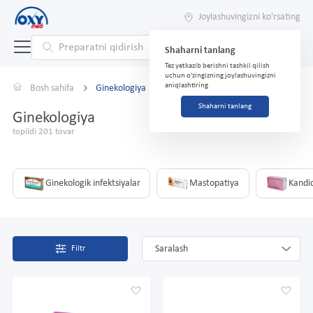
Joylashuvingizni ko'rsating
Shaharni tanlang
Tez yetkazib berishni tashkil qilish
uchun o'zingizning joylashuvingizni
aniqlashtiring
Bosh sahifa
Ginekologiya
Shaharni tanlang
Ginekologiya
topildi 201 tovar
Ginekologik infektsiyalar
Mastopatiya
Kandid
Saralash
Filtr