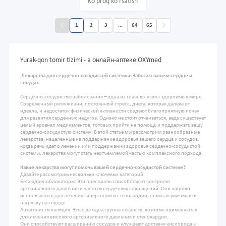
Ko'proq ko'rsatish
1
2
3
...
64
65
Yurak-qon tomir tizimi - в онлайн-аптеке OXYmed
Лекарства для сердечно-сосудистой системы: Забота о вашем сердце и
сосудах
Сердечно-сосудистые заболевания – одна из главных угроз здоровью в мире.
Современный ритм жизни, постоянный стресс, диета, которая далека от
идеала, и недостаток физической активности создают благоприятную почву
для развития сердечных недугов. Однако не стоит отчаиваться, ведь существует
целый арсенал медикаментов, готовых прийти на помощь и поддержать вашу
сердечно-сосудистую систему. В этой статье мы рассмотрим разнообразные
лекарства, нацеленные на поддержание здоровья вашего сердца и сосудов.
когда речь идет о лечении или поддержании здоровья сердечно-сосудистой
системы, лекарства могут стать неотъемлемой частью комплексного подхода.
Какие лекарства могут помочь вашей сердечно-сосудистой системе?
Давайте рассмотрим несколько ключевых категорий:
Бета-адреноблокаторы: Эти препараты способствуют контролю
артериального давления и частоты сердечных сокращений. Они широко
используются для лечения гипертонии и стенокардии, помогая уменьшить
нагрузку на сердце.
Антагонисты кальция: Это еще одна группа лекарств, которые применяются
для лечения высокого артериального давления и стенокардии.
Они способствуют расширению сосудов и улучшают доставку кислорода к