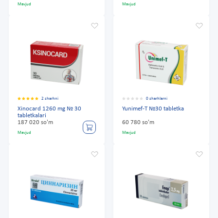
Mavjud
Mavjud
2 sharhni
0 sharhlarni
Xinocard 1260 mg № 30
Yunimef-T №30 tabletka
tabletkalari
187 020 so'm
60 780 so'm
Mavjud
Mavjud