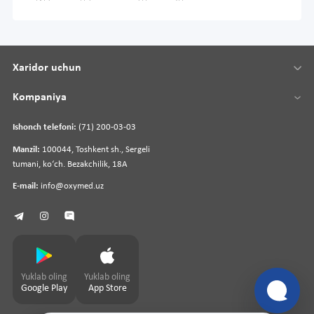
Xaridor uchun
Kompaniya
Ishonch telefoni:
(71) 200-03-03
Manzil:
100044, Toshkent sh., Sergeli
tumani, koʻch. Bezakchilik, 18A
E-mail:
info@oxymed.uz
Yuklab oling
Yuklab oling
Google Play
App Store