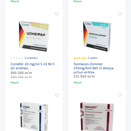
Mavjud
Mavjud
0 sharhlarni
2 sharhni
Comefer 20 mg/ml 5 ml № 5
Tsomexon-Zommer
d/i eritmasi.
250mg/4ml №5 in'ektsiya
uchun eritma
300 200 so'm
151 920 so'm
300 236 so'm
Mavjud
Mavjud