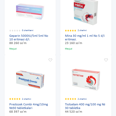
0 sharhlarni
2 sharhni
Geparin 5000IU/5ml 5ml No
Mina 30 mg/ml 1 ml No 5 d/i
10 eritmasi d/i.
eritmasi.
88 260 so'm
23 160 so'm
Mavjud
Mavjud
2 sharhni
2 sharhni
Prestozek Combi 4mg/10mg
Tiotsetam 400 mg/100 mg №
№30 tabletkalari
30 tabletka
68 397 so'm
44 520 so'm