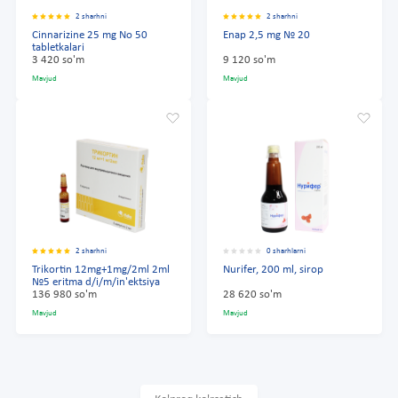
2 sharhni
2 sharhni
Cinnarizine 25 mg No 50
Enap 2,5 mg № 20
tabletkalari
3 420 so'm
9 120 so'm
Mavjud
Mavjud
2 sharhni
0 sharhlarni
Trikortin 12mg+1mg/2ml 2ml
Nurifer, 200 ml, sirop
№5 eritma d/i/m/in'ektsiya
136 980 so'm
28 620 so'm
Mavjud
Mavjud