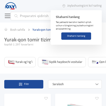
Joylashuvingizni ko'rsating
Shaharni tanlang
Tez yetkazib berishni tashkil qilish
uchun o'zingizning joylashuvingizni
aniqlashtiring
Bosh sahifa
Yurak-qon tomir tizimi
Shaharni tanlang
Yurak-qon tomir tizimi
topildi 1 297 tovarlarni
Yurak og'rig'i
Siydik haydovchi vositalar
Qon b
Saralash
Filtr