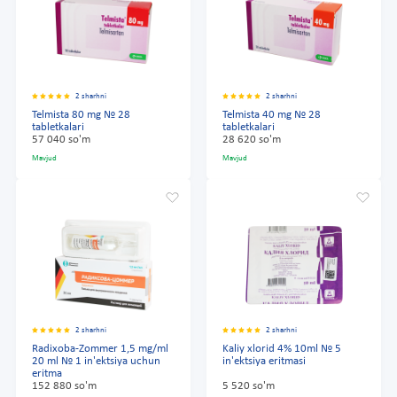
2 sharhni
2 sharhni
Telmista 80 mg № 28
Telmista 40 mg № 28
tabletkalari
tabletkalari
57 040 so'm
28 620 so'm
Mavjud
Mavjud
2 sharhni
2 sharhni
Radixoba-Zommer 1,5 mg/ml
Kaliy xlorid 4% 10ml № 5
20 ml № 1 in'ektsiya uchun
in'ektsiya eritmasi
eritma
152 880 so'm
5 520 so'm