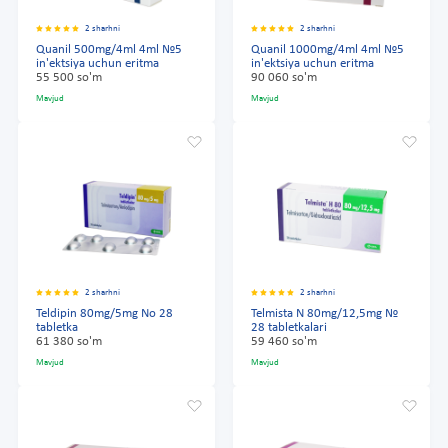
2 sharhni
2 sharhni
Quanil 500mg/4ml 4ml №5
Quanil 1000mg/4ml 4ml №5
in'ektsiya uchun eritma
in'ektsiya uchun eritma
55 500 so'm
90 060 so'm
Mavjud
Mavjud
2 sharhni
2 sharhni
Teldipin 80mg/5mg No 28
Telmista N 80mg/12,5mg №
tabletka
28 tabletkalari
61 380 so'm
59 460 so'm
Mavjud
Mavjud