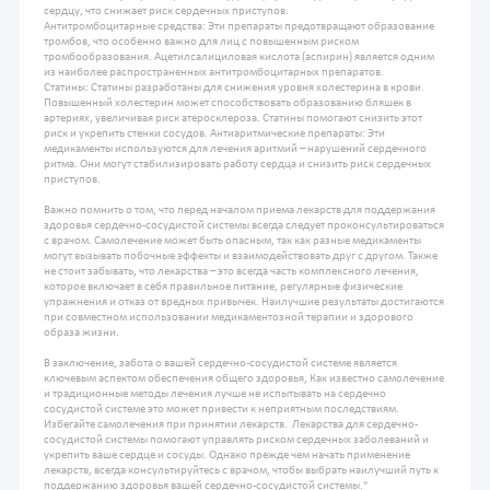
сердцу, что снижает риск сердечных приступов.
Антитромбоцитарные средства: Эти препараты предотвращают образование
тромбов, что особенно важно для лиц с повышенным риском
тромбообразования. Ацетилсалициловая кислота (аспирин) является одним
из наиболее распространенных антитромбоцитарных препаратов.
Статины: Статины разработаны для снижения уровня холестерина в крови.
Повышенный холестерин может способствовать образованию бляшек в
артериях, увеличивая риск атеросклероза. Статины помогают снизить этот
риск и укрепить стенки сосудов. Антиаритмические препараты: Эти
медикаменты используются для лечения аритмий – нарушений сердечного
ритма. Они могут стабилизировать работу сердца и снизить риск сердечных
приступов.
Важно помнить о том, что перед началом приема лекарств для поддержания
здоровья сердечно-сосудистой системы всегда следует проконсультироваться
с врачом. Самолечение может быть опасным, так как разные медикаменты
могут вызывать побочные эффекты и взаимодействовать друг с другом. Также
не стоит забывать, что лекарства – это всегда часть комплексного лечения,
которое включает в себя правильное питание, регулярные физические
упражнения и отказ от вредных привычек. Наилучшие результаты достигаются
при совместном использовании медикаментозной терапии и здорового
образа жизни.
В заключение, забота о вашей сердечно-сосудистой системе является
ключевым аспектом обеспечения общего здоровья, Как известно самолечение
и традиционные методы лечения лучше не испытывать на сердечно
сосудистой системе это может привести к неприятным последствиям.
Избегайте самолечения при принятии лекарств. Лекарства для сердечно-
сосудистой системы помогают управлять риском сердечных заболеваний и
укрепить ваше сердце и сосуды. Однако прежде чем начать применение
лекарств, всегда консультируйтесь с врачом, чтобы выбрать наилучший путь к
поддержанию здоровья вашей сердечно-сосудистой системы."