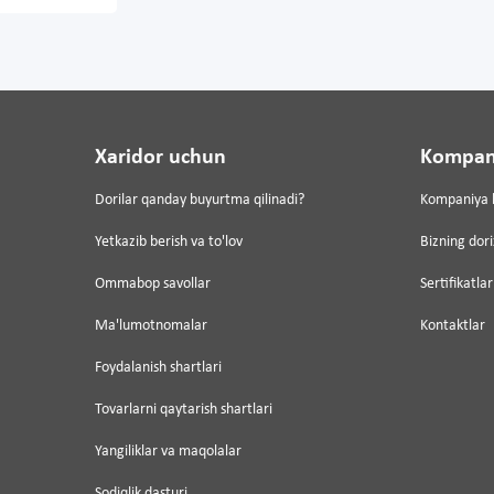
Xaridor uchun
Kompan
Dorilar qanday buyurtma qilinadi?
Kompaniya 
Yetkazib berish va to'lov
Bizning dor
Ommabop savollar
Sertifikatlar
Ma'lumotnomalar
Kontaktlar
ri
Foydalanish shartlari
Tovarlarni qaytarish shartlari
Yangiliklar va maqolalar
Sodiqlik dasturi