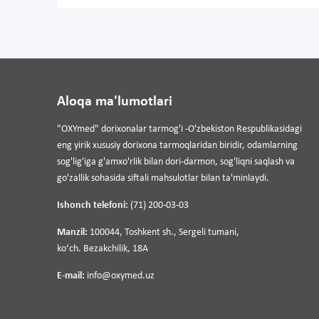
Dorixona №152 Qarshi Yangihayot
qarshi shahri, yomon xiel MFY, kargubogod ko'chasi
Ish jadvali:
Aloqa ma'lumotlari
24/7
Telefon
"OXYmed" dorixonalar tarmog'i -O'zbekiston Respublikasidagi
55-405-51-52
eng yirik xususiy dorixona tarmoqlaridan biridir, odamlarning
sog'lig'iga g'amxo'rlik bilan dori-darmon, sog'liqni saqlash va
Xaritada ko'rish
go'zallik sohasida siftali mahsulotlar bilan ta'minlaydi.
Ishonch telefoni:
(71) 200-03-03
Dorixona №153 Uy dorixonasi Samarqand shah
Manzil:
100044, Toshkent sh., Sergeli tumani,
Samarqand shahri, Jamshed shahri ko'chasi
koʻch. Bezakchilik, 18A
Ish jadvali:
E-mail:
info@oxymed.uz
08:00-22:00
Telefon