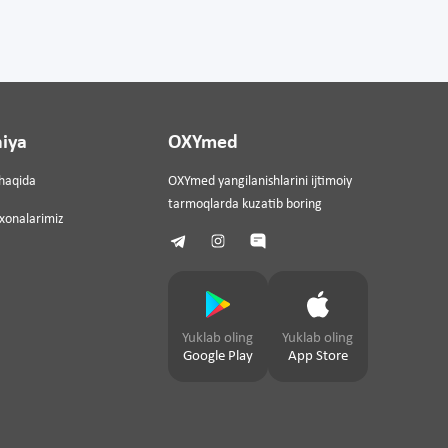
iya
OXYmed
haqida
OXYmed yangilanishlarini ijtimoiy
tarmoqlarda kuzatib boring
ixonalarimiz
Yuklab oling
Yuklab oling
Google Play
App Store