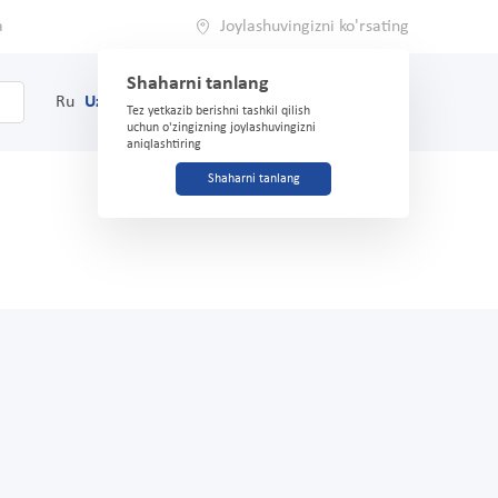
a
Joylashuvingizni ko'rsating
Shaharni tanlang
0
Savat
Ru
Uz
(71) 200-03-03
Tez yetkazib berishni tashkil qilish
uchun o'zingizning joylashuvingizni
aniqlashtiring
Shaharni tanlang