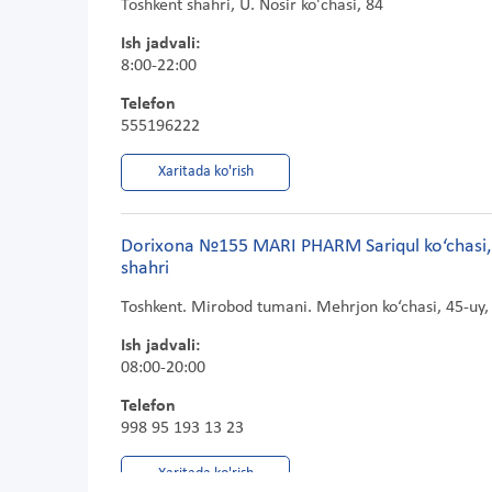
Toshkent shahri, U. Nosir ko'chasi, 84
Ish jadvali:
8:00-22:00
Telefon
555196222
Xaritada ko'rish
Dorixona №155 MARI PHARM Sariqul ko‘chasi,
shahri
Toshkent. Mirobod tumani. Mehrjon ko‘chasi, 45-uy,
Ish jadvali:
08:00-20:00
Telefon
998 95 193 13 23
Xaritada ko'rish