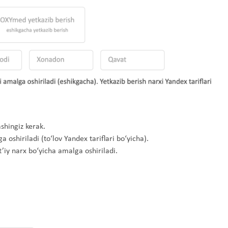
ashingiz kerak.
 oshiriladi (to‘lov Yandex tariflari bo‘yicha).
’iy narx bo‘yicha amalga oshiriladi.