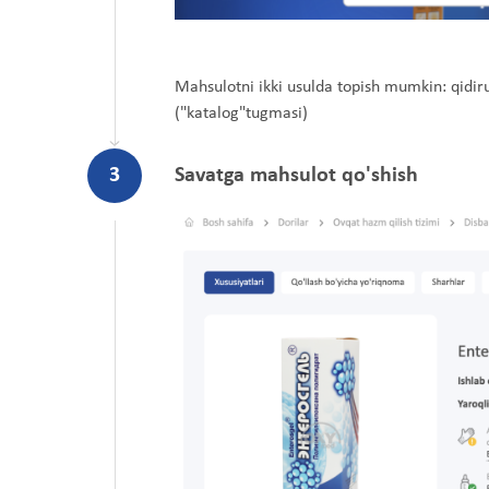
Mahsulotni ikki usulda topish mumkin: qidiruv
("katalog"tugmasi)
3
Savatga mahsulot qo'shish