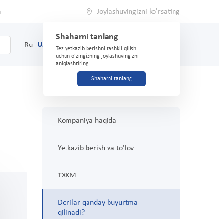
a
Joylashuvingizni ko'rsating
Shaharni tanlang
0
Savat
Ru
Uz
(71) 200-03-03
Tez yetkazib berishni tashkil qilish
uchun o'zingizning joylashuvingizni
aniqlashtiring
Shaharni tanlang
Kompaniya haqida
Yetkazib berish va to'lov
TXKM
Dorilar qanday buyurtma
qilinadi?