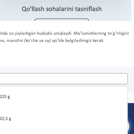
shda siz joylashgan hududni aniqlaydi. Ma'lumotlarning to'g'riligini
sa, manzilni (ko'cha va uy) qo'lda belgilashingiz kerak.