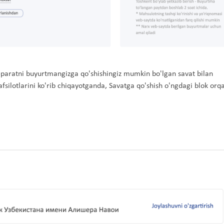
eparatni buyurtmangizga qo'shishingiz mumkin bo'lgan savat bilan
ilotlarini ko'rib chiqayotganda, Savatga qo'shish o'ngdagi blok orqa