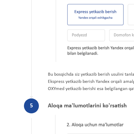
Bu bosqichda siz yetkazib berish usulini tanl
Ekspress yetkazib berish Yandex orqali amalga
OXYmed yetkazib berishi esa belgilangan qat
5
Aloqa ma'lumotlarini ko'rsatish