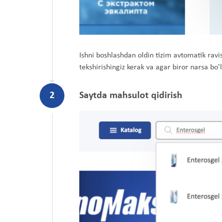
Ishni boshlashdan oldin tizim avtomatik ravi
tekshirishingiz kerak va agar biror narsa bo'l
2
Saytda mahsulot qidirish