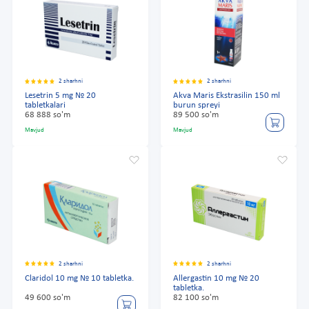
2 sharhni
2 sharhni
Lesetrin 5 mg № 20
Akva Maris Ekstrasilin 150 ml
tabletkalari
burun spreyi
68 888 so'm
89 500 so'm
Mavjud
Mavjud
2 sharhni
2 sharhni
Claridol 10 mg № 10 tabletka.
Allergastin 10 mg № 20
tabletka.
49 600 so'm
82 100 so'm