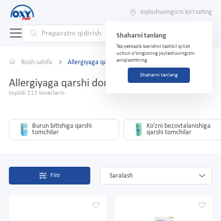
Joylashuvingizni ko'rsating
Shaharni tanlang
Tez yetkazib berishni tashkil qilish
uchun o'zingizning joylashuvingizni
aniqlashtiring
Bosh sahifa
Allergiyaga qarshi dorilar
Shaharni tanlang
Allergiyaga qarshi dorilar
topildi 213 tovarlarni
Burun bitishiga qarshi
Ko'zni bezovtalanishiga
tomchilar
qarshi tomchilar
Saralash
Filtr