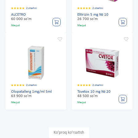
2 sharhni
2 sharhni
ALCETRO
Eltirizin 5 mg № 10
60 000 so'm
26 700 so'm
Mavjud
Mavjud
2 sharhni
2 sharhni
Olopatallerg 1mg/ml 5ml
Tsvetox 10 mg № 20
63 900 so'm
48 500 so'm
Mavjud
Mavjud
Ko'proq ko'rsatish