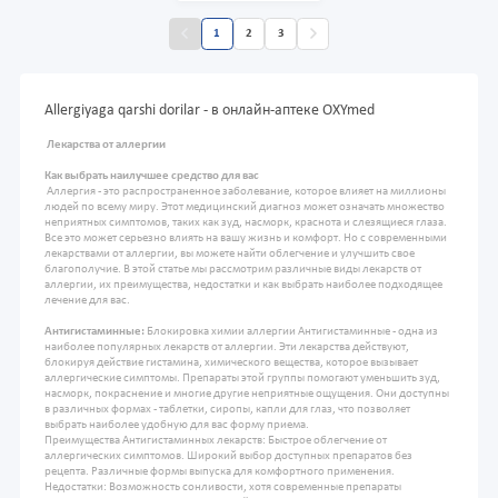
1
2
3
Allergiyaga qarshi dorilar - в онлайн-аптеке OXYmed
Лекарства от аллергии
Как выбрать наилучшее средство для вас
Аллергия - это распространенное заболевание, которое влияет на миллионы
людей по всему миру. Этот медицинский диагноз может означать множество
неприятных симптомов, таких как зуд, насморк, краснота и слезящиеся глаза.
Все это может серьезно влиять на вашу жизнь и комфорт. Но с современными
лекарствами от аллергии, вы можете найти облегчение и улучшить свое
благополучие. В этой статье мы рассмотрим различные виды лекарств от
аллергии, их преимущества, недостатки и как выбрать наиболее подходящее
лечение для вас.
Антигистаминные:
Блокировка химии аллергии Антигистаминные - одна из
наиболее популярных лекарств от аллергии. Эти лекарства действуют,
блокируя действие гистамина, химического вещества, которое вызывает
аллергические симптомы. Препараты этой группы помогают уменьшить зуд,
насморк, покраснение и многие другие неприятные ощущения. Они доступны
в различных формах - таблетки, сиропы, капли для глаз, что позволяет
выбрать наиболее удобную для вас форму приема.
Преимущества Антигистаминных лекарств: Быстрое облегчение от
аллергических симптомов. Широкий выбор доступных препаратов без
рецепта. Различные формы выпуска для комфортного применения.
Недостатки: Возможность сонливости, хотя современные препараты