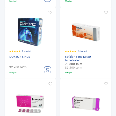
Mavjud
Mavjud
2 sharhni
2 sharhni
DOKTOR SINUS
Sofalor 5 mg № 30
tabletkalari
75 800 so'm
92 700 so'm
81 500 so'm
Mavjud
Mavjud