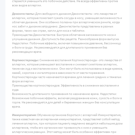
стараются уменьшить это побочное действие. Не всегда эффективны против
всех видов аллергии.
Деконгестанты:
Для свободного дыхания Деконгестанты - это лекарства от
аллергии, которые помогают сужать сосуды в носу, уменьшая заложенность и
облегчая дыхание. Они особенно полезны при аллергическом рините, когда
нос забит и дыхание затруднено. Деконгестанты представлены в разных
формах, таких как спреи, капли для носа и таблетки.
Преимущества Деконгестантов: Быстрое облегчение заложенности носа и
улучшение дыхания. Доступность без рецепта. Разнообразие форм выпуска.
Недостатки: Побочные эффекты, включая повышенное давление, бессонницу
и боли в груди. Не рекомендуется для длительного применения без
рекомендации врача.
Кортикостероиды:
Снижение воспаления Кортикостероиды - это лекарства от
аллергии, которые уменьшают воспаление и снимают симптомы аллергии,
такие как зуд и воспаление кожи. Они могут быть использованы в виде кремов,
мазей, сиропов и ингаляторов в зависимости от места поражения.
Кортикостероиды часто назначаются врачами для лечения средних и тяжелых
форм аллергии.
Преимущества кортикостероидов:
Эффективность в снижении воспаления и
зуда.
Возможность длительного применения по назначению врача. Недостатки:
Возможные побочные эффекты, включая раздражение кожи, сухость и боли в
горле. Не рекомендуется для детей и беременных женщин без консультации
врача.
Иммунотерапия:
Обучение организма бороться с аллергией Иммунотерапия,
также известная как аллергенная иммунотерапия, представляет собой метод
лечения аллергии, при котором пациенту медленно вводятся небольшие дозы
аллергенов, чтобы его организм мог привыкнуть к ним и уменьшить
аллергические реакции. Этот метод может быть особенно эффективен при