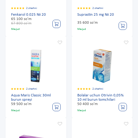
2 sharhni
2 sharhni
Fenkarol 0.025 № 20
Suprastin 25 mg № 20
65 100 so'm
35 600 so'm
67 800 so'm
Mavjud
Mavjud
2 sharhni
2 sharhni
Aqua Maris Classic 30ml
Bolalar uchun Otrivin 0,05%
burun spreyi
10 ml burun tomchilari
59 500 so'm
50 400 so'm
Mavjud
Mavjud