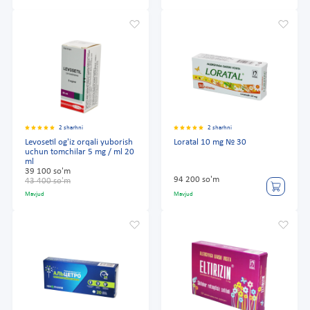
2 sharhni
2 sharhni
Levosetil og'iz orqali yuborish
Loratal 10 mg № 30
uchun tomchilar 5 mg / ml 20
ml
39 100 so'm
94 200 so'm
43 400 so'm
Mavjud
Mavjud