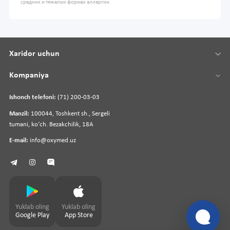
средних и тяжелых формах аллергии.
Xaridor uchun
Kompaniya
Ishonch telefoni:
(71) 200-03-03
Manzil:
100044, Toshkent sh., Sergeli
tumani, koʻch. Bezakchilik, 18A
E-mail:
info@oxymed.uz
Yuklab oling
Yuklab oling
Google Play
App Store