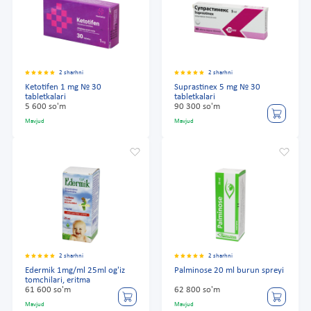
2 sharhni
2 sharhni
Ketotifen 1 mg № 30
Suprastinex 5 mg № 30
tabletkalari
tabletkalari
5 600 so'm
90 300 so'm
Mavjud
Mavjud
2 sharhni
2 sharhni
Edermik 1mg/ml 25ml og'iz
Palminose 20 ml burun spreyi
tomchilari, eritma
61 600 so'm
62 800 so'm
Mavjud
Mavjud