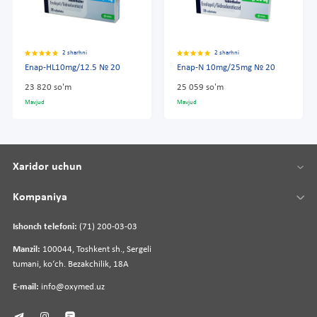
2 sharhni
2 sharhni
Enap-HL10mg/12.5 № 20
Enap-N 10mg/25mg № 20
23 820 so'm
25 059 so'm
Mavjud
Mavjud
Xaridor uchun
Kompaniya
Ishonch telefoni:
(71) 200-03-03
Manzil:
100044, Toshkent sh., Sergeli
tumani, koʻch. Bezakchilik, 18A
E-mail:
info@oxymed.uz