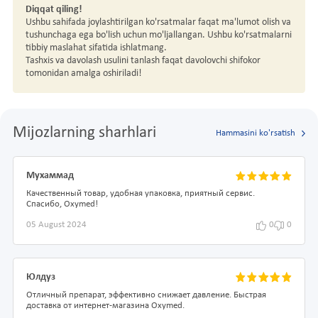
Diqqat qiling!
Ushbu sahifada joylashtirilgan ko'rsatmalar faqat ma'lumot olish va
tushunchaga ega bo'lish uchun mo'ljallangan. Ushbu ko'rsatmalarni
tibbiy maslahat sifatida ishlatmang.
Tashxis va davolash usulini tanlash faqat davolovchi shifokor
tomonidan amalga oshiriladi!
Mijozlarning sharhlari
Hammasini ko'rsatish
Мухаммад
Качественный товар, удобная упаковка, приятный сервис.
Спасибо, Oxymed!
05 August 2024
0
0
Юлдуз
Отличный препарат, эффективно снижает давление. Быстрая
доставка от интернет-магазина Oxymed.