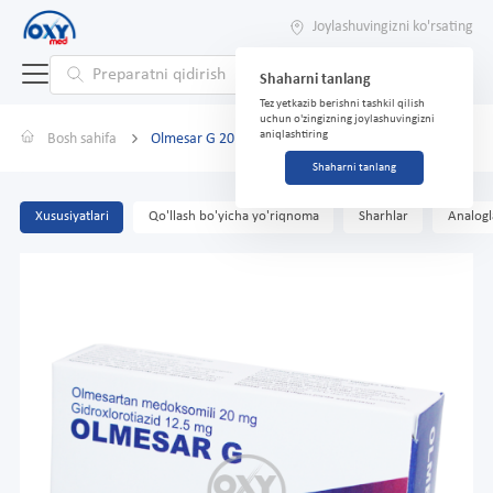
Joylashuvingizni ko'rsating
Shaharni tanlang
Tez yetkazib berishni tashkil qilish
uchun o'zingizning joylashuvingizni
aniqlashtiring
Bosh sahifa
Olmesar G 20mg/12,5mg №28
Shaharni tanlang
Xususiyatlari
Qo'llash bo'yicha yo'riqnoma
Sharhlar
Analogl