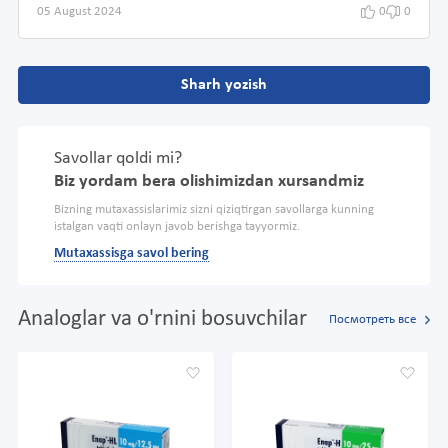
05 August 2024
0
0
Sharh yozish
Savollar qoldi mi?
Biz yordam bera olishimizdan xursandmiz
Bizning mutaxassislarimiz sizni qiziqtirgan savollarga kunning
istalgan vaqti onlayn javob berishga tayyormiz.
Mutaxassisga savol bering
Analoglar va o'rnini bosuvchilar
Посмотреть все