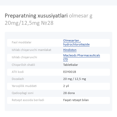
Preparatning xususiyatlari
olmesar g
20mg/12,5mg №28
Olmesartan ,
Faol moddalar
hydrochlorotiazide
Ishlab chiqaruvchi mamlakat
Hindiston
Macleods Pharmaceuticals
Ishlab chiqaruvchi
LTD
Chiqarilish shakli
Tabletkalar
ATX kodi
EOY001B
Dozalash
20 mg / 12,5 mg
Yaroqlilik muddati
2 yil
Qadoqdagi soni
28 dona
Retsept asosida beriladi
Faqat retsept bilan