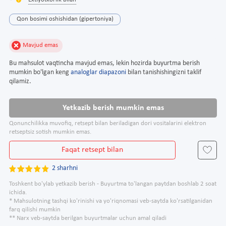
Extiyotkorlik bilan
Qon bosimi oshishidan (gipertoniya)
Mavjud emas
Bu mahsulot vaqtincha mavjud emas, lekin hozirda buyurtma berish
mumkin bo'lgan keng
analoglar diapazoni
bilan tanishishingizni taklif
qilamiz.
Yetkazib berish mumkin emas
Qonunchilikka muvofiq, retsept bilan beriladigan dori vositalarini elektron
retseptsiz sotish mumkin emas.
Faqat retsept bilan
2 sharhni
Toshkent bo'ylab yetkazib berish - Buyurtma to'langan paytdan boshlab 2 soat
ichida.
* Mahsulotning tashqi ko'rinishi va yo'riqnomasi veb-saytda ko'rsatilganidan
farq qilishi mumkin
** Narx veb-saytda berilgan buyurtmalar uchun amal qiladi