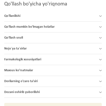
Qo'llash bo'yicha yo'riqnoma
Qo'llanilishi
Qo'llash mumkin bo'lmagan holatlar
Qo'llash usuli
Nojo´ya ta´sirlar
Farmakologik xususiyatlari
Maxsus ko'rsatmalar
Dorilarning o'zaro ta'siri
Dozani oshirib yuborilishi