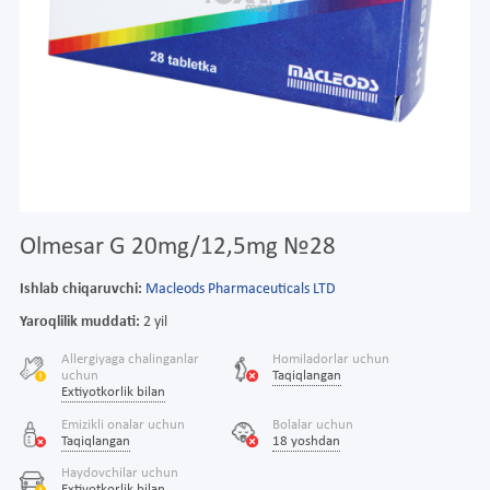
Olmesar G 20mg/12,5mg №28
Ishlab chiqaruvchi:
Macleods Pharmaceuticals LTD
Yaroqlilik muddati:
2 yil
Allergiyaga chalinganlar
Homiladorlar uchun
uchun
Taqiqlangan
Extiyotkorlik bilan
Emizikli onalar uchun
Bolalar uchun
Taqiqlangan
18 yoshdan
Haydovchilar uchun