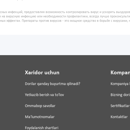
усных инфекций, предоставляя возможность контролировать вирус и ускорять выздор
я на вирусную инфекцию или необходимости профилактики, всегда лучше проконсульт
ых эффектах. Препараты против вирусов - это мощное средство в борьбе с вирусами, 
Xaridor uchun
Kompan
Dorilar qanday buyurtma qilinadi?
Kompaniya 
Yetkazib berish va to'lov
Bizning dor
Ommabop savollar
Sertifikatlar
Ma'lumotnomalar
Kontaktlar
Foydalanish shartlari