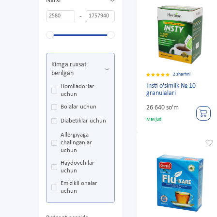
Narxi
-
Kimga ruxsat
berilgan
2 sharhni
Insti o'simlik № 10
Homiladorlar
granulalari
uchun
Bolalar uchun
26 640 so'm
Mavjud
Diabetiklar uchun
Allergiyaga
chalinganlar
uchun
Haydovchilar
uchun
Emizikli onalar
uchun