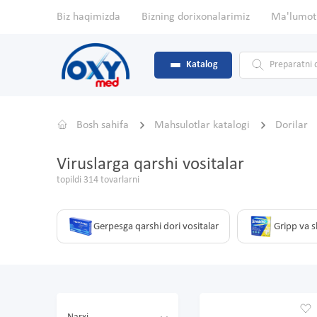
Biz haqimizda
Bizning dorixonalarimiz
Ma'lumot
Katalog
Bosh sahifa
Mahsulotlar katalogi
Dorilar
Viruslarga qarshi vositalar
topildi 314 tovarlarni
Gerpesga qarshi dori vositalar
Gripp va 