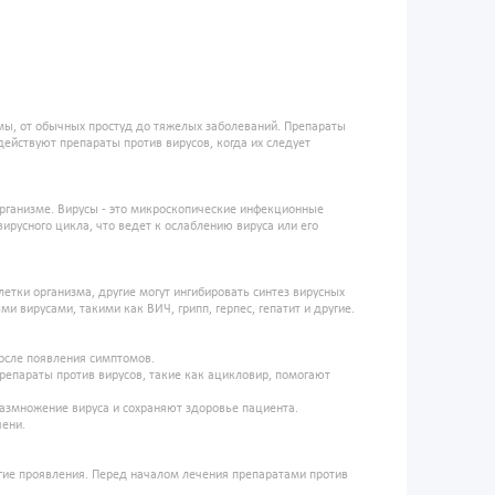
мы, от обычных простуд до тяжелых заболеваний. Препараты
действуют препараты против вирусов, когда их следует
организме. Вирусы - это микроскопические инфекционные
ирусного цикла, что ведет к ослаблению вируса или его
летки организма, другие могут ингибировать синтез вирусных
и вирусами, такими как ВИЧ, грипп, герпес, гепатит и другие.
после появления симптомов.
репараты против вирусов, такие как ацикловир, помогают
азмножение вируса и сохраняют здоровье пациента.
чени.
угие проявления. Перед началом лечения препаратами против