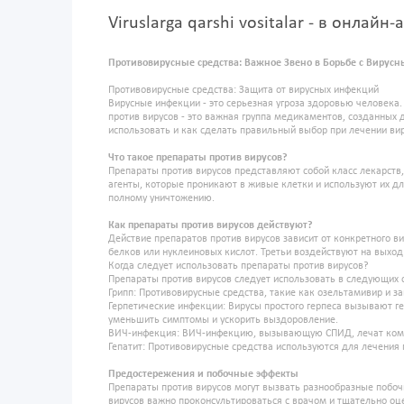
Viruslarga qarshi vositalar - в онлайн
Противовирусные средства: Важное Звено в Борьбе с Вир
Противовирусные средства: Защита от вирусных инфекций
Вирусные инфекции - это серьезная угроза здоровью человека
против вирусов - это важная группа медикаментов, созданных д
использовать и как сделать правильный выбор при лечении ви
Что такое препараты против вирусов?
Препараты против вирусов представляют собой класс лекарств
агенты, которые проникают в живые клетки и используют их дл
полному уничтожению.
Как препараты против вирусов действуют?
Действие препаратов против вирусов зависит от конкретного в
белков или нуклеиновых кислот. Третьи воздействуют на выход 
Когда следует использовать препараты против вирусов?
Препараты против вирусов следует использовать в следующих 
Грипп: Противовирусные средства, такие как озельтамивир и з
Герпетические инфекции: Вирусы простого герпеса вызывают г
уменьшить симптомы и ускорить выздоровление.
ВИЧ-инфекция: ВИЧ-инфекцию, вызывающую СПИД, лечат комби
Гепатит: Противовирусные средства используются для лечения
Предостережения и побочные эффекты
Препараты против вирусов могут вызвать разнообразные побоч
вирусов важно проконсультироваться с врачом и тщательно оце