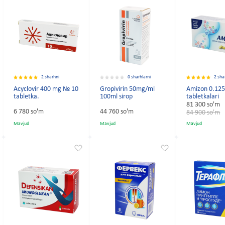
2 sharhni
0 sharhlarni
2 sha
Acyclovir 400 mg № 10
Gropivirin 50mg/ml
Amizon 0.12
tabletka.
100ml sirop
tabletkalari
81 300 so'm
6 780 so'm
44 760 so'm
84 900 so'm
Mavjud
Mavjud
Mavjud