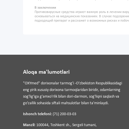
В заключении
Противовирусные средства играют важную роль в лечении вир
основываться на медицинских показаниях. В случае подозрени
подходящий препарат и расскажет о возможных рисках и побочн
Aloqa ma'lumotlari
"OXYmed" dorixonalar tarmog'i -O'zbekiston Respublikasidagi
eng yirik xususiy dorixona tarmoqlaridan biridir, odamlarning
sog'lig'iga g'amxo'rlik bilan dori-darmon, sog'liqni saqlash va
go'zallik sohasida siftali mahsulotlar bilan ta'minlaydi.
Ishonch telefoni:
(71) 200-03-03
Manzil:
100044, Toshkent sh., Sergeli tumani,