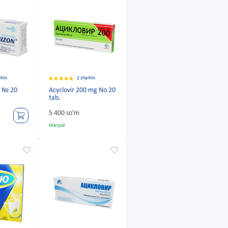
rhni
2 sharhni
5 № 20
Acyclovir 200 mg No 20
tab.
5 400 so'm
Mavjud