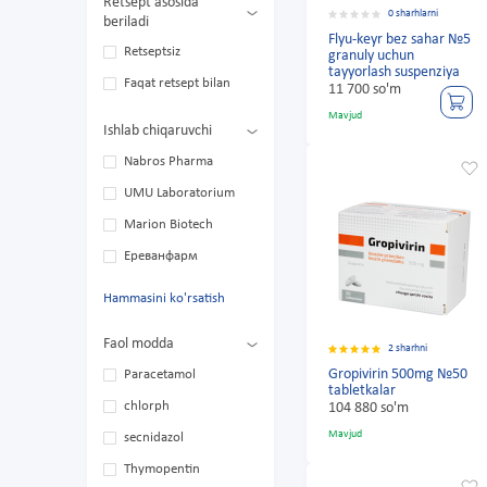
Retsept asosida
0 sharhlarni
beriladi
Flyu-keyr bez sahar №5
Retseptsiz
granuly uchun
tayyorlash suspenziya
Faqat retsept bilan
11 700 so'm
Mavjud
Ishlab chiqaruvchi
Nabros Pharma
UMU Laboratorium
Marion Biotech
Ереванфарм
Hammasini ko'rsatish
Faol modda
2 sharhni
Gropivirin 500mg №50
Paracetamol
tabletkalar
chlorph
104 880 so'm
Mavjud
secnidazol
Thymopentin