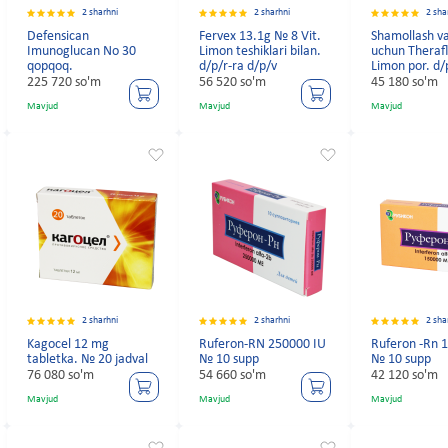
2 sharhni
2 sharhni
2 sha
Defensican
Fervex 13.1g № 8 Vit.
Shamollash va
Imunoglucan No 30
Limon teshiklari bilan.
uchun Theraf
qopqoq.
d/p/r-ra d/p/v
Limon por. d/
225 720 so'm
56 520 so'm
45 180 so'm
Mavjud
Mavjud
Mavjud
2 sharhni
2 sharhni
2 sha
Kagocel 12 mg
Ruferon-RN 250000 IU
Ruferon -Rn 
tabletka. № 20 jadval
№ 10 supp
№ 10 supp
76 080 so'm
54 660 so'm
42 120 so'm
Mavjud
Mavjud
Mavjud