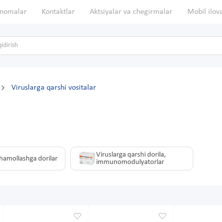
nomalar
Kontaktlar
Aktsiyalar va chegirmalar
Mobil ilov
Viruslarga qarshi vositalar
Viruslarga qarshi dorila,
shamollashga dorilar
immunomodulyatorlar