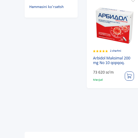
Hammasini ko'rsatish
2 sharhni
Arbidol Maksimal 200
mg No 10 qopqoq.
73 620 so'm
Mavjud