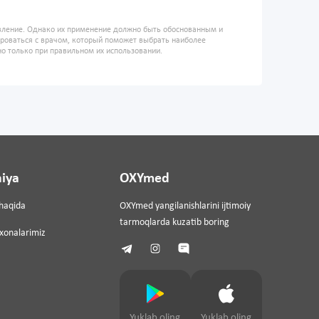
овление. Однако их применение должно быть обоснованным и
ироваться с врачом, который поможет выбрать наиболее
но только при правильном их использовании.
iya
OXYmed
haqida
OXYmed yangilanishlarini ijtimoiy
tarmoqlarda kuzatib boring
ixonalarimiz
Yuklab oling
Yuklab oling