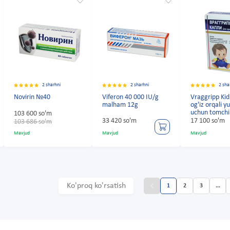
2 sharhni
2 sharhni
2 sha
Novirin №40
Viferon 40 000 IU/g
Vraggripp Kid
malham 12g
og'iz orqali y
uchun tomchi
103 600 so'm
33 420 so'm
17 100 so'm
103 686 so'm
Mavjud
Mavjud
Mavjud
Ko'proq ko'rsatish
1
2
3
...