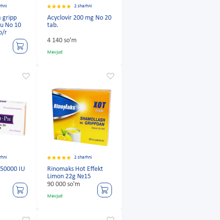
rhni
2 sharhni
 gripp
Acyclovir 200 mg No 20
lu No 10
tab.
p/r
4 140 so'm
Mavjud
rhni
2 sharhni
150000 IU
Rinomaks Hot Effekt
Limon 22g №15
90 000 so'm
Mavjud