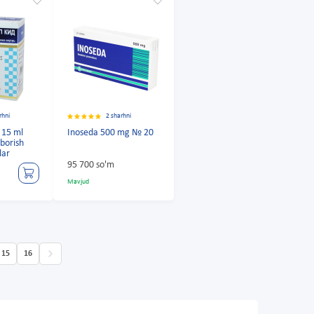
rhni
2 sharhni
 15 ml
Inoseda 500 mg № 20
uborish
lar
95 700 so'm
Mavjud
15
16