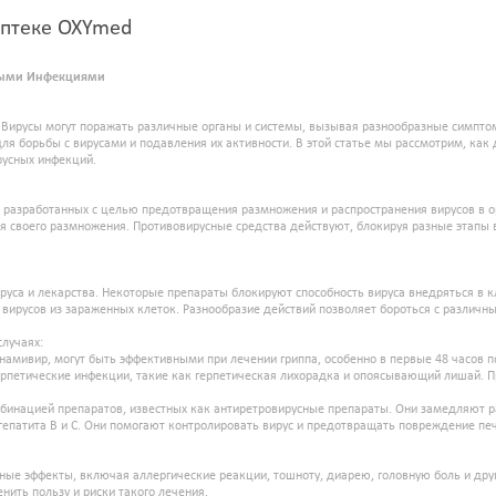
-аптеке OXYmed
усными Инфекциями
. Вирусы могут поражать различные органы и системы, вызывая разнообразные симпто
ля борьбы с вирусами и подавления их активности. В этой статье мы рассмотрим, как 
русных инфекций.
, разработанных с целью предотвращения размножения и распространения вирусов в 
я своего размножения. Противовирусные средства действуют, блокируя разные этапы в
ируса и лекарства. Некоторые препараты блокируют способность вируса внедряться в к
вирусов из зараженных клеток. Разнообразие действий позволяет бороться с различным
случаях:
анамивир, могут быть эффективными при лечении гриппа, особенно в первые 48 часов 
ерпетические инфекции, такие как герпетическая лихорадка и опоясывающий лишай. П
нацией препаратов, известных как антиретровирусные препараты. Они замедляют р
 гепатита В и C. Они помогают контролировать вирус и предотвращать повреждение пе
ные эффекты, включая аллергические реакции, тошноту, диарею, головную боль и др
нить пользу и риски такого лечения.