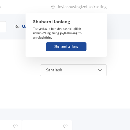
a
Joylashuvingizni ko'rsating
Shaharni tanlang
0
Savat
Ru
Uz
(71) 200-03-03
Tez yetkazib berishni tashkil qilish
uchun o'zingizning joylashuvingizni
aniqlashtiring
Shaharni tanlang
Saralash