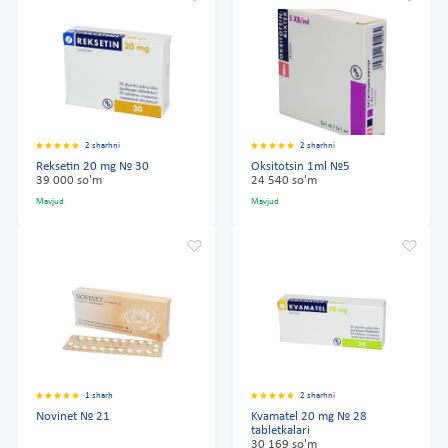
2 sharhni
2 sharhni
Reksetin 20 mg № 30
Oksitotsin 1ml №5
39 000 so'm
24 540 so'm
Mavjud
Mavjud
1 sharh
2 sharhni
Novinet № 21
Kvamatel 20 mg № 28
tabletkalari
30 169 so'm