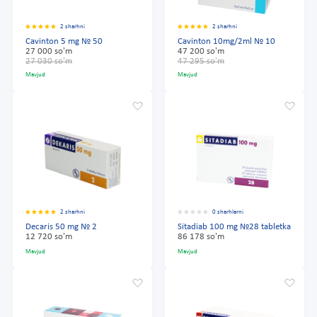
2 sharhni
2 sharhni
Cavinton 5 mg № 50
Cavinton 10mg/2ml № 10
27 000 so'm
47 200 so'm
27 030 so'm
47 295 so'm
Mavjud
Mavjud
2 sharhni
0 sharhlarni
Decaris 50 mg № 2
Sitadiab 100 mg №28 tabletka
12 720 so'm
86 178 so'm
Mavjud
Mavjud