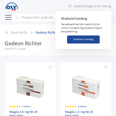
Joylashuvingizni ko'rsating
Shaharni tanlang
Tez yetkazib berishni tashkil qilish
uchun o'zingizning joylashuvingizni
aniqlashtiring
Bosh sahifa
Gedeon Richter
Shaharni tanlang
Gedeon Richter
topildi 91 tovar
2 sharhni
2 sharhni
Reagila 4,5 mg № 28
Reagila 1,5 mg № 28
kapsulalar
kapsulalar