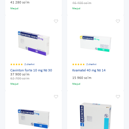
41 280 so'm
46 400 so'm
Mavjud
Mavjud
2 sharhni
2 sharhni
Cavinton forte 10 mg № 30
Kvamatel 40 mg № 14
37 900 so'm
15 960 so'm
62 700 so'm
Mavjud
Mavjud