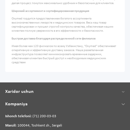
делая процесс покупок максимально удобным и безопасным для клиентов.
Широкий ассортимент и сертифицированная продукция
Oxymed гордится предоставлением богатого ассортимента
высококачественных лекарств и медицинских товаров. Весь наш товар
сертифицирован и прошел строгий контроль качества, обеспечивая нашим
клиентам полную уверенность в его эффективности и безопасности.
Быстрая доставка благодаря распределенной сети филиалов
Имея более чем 120 филиалов по всему Узбекистану, "Oxymed" обеспечивает
оперативную и эффективную доставку заказов. Наша разветвленная
инфраструктура позволяет минимизировать временные задержки,
обеспечивая клиентам быстрый доступ к необходимым медицинским
средствам
Xaridor uchun
Kompaniya
Ishonch telefoni:
(71) 200-03-03
Manzil:
100044, Toshkent sh., Sergeli