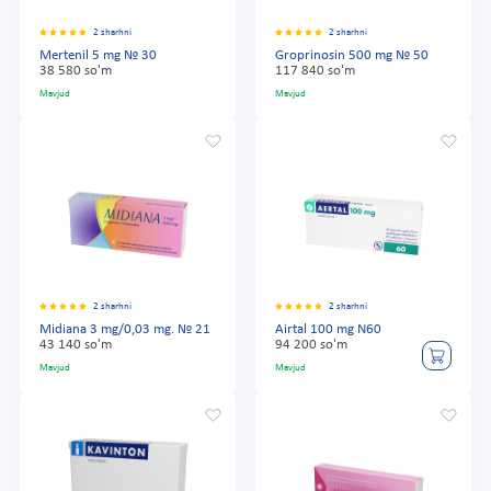
2 sharhni
2 sharhni
Mertenil 5 mg № 30
Groprinosin 500 mg № 50
38 580 so'm
117 840 so'm
Mavjud
Mavjud
2 sharhni
2 sharhni
Midiana 3 mg/0,03 mg. № 21
Airtal 100 mg N60
43 140 so'm
94 200 so'm
Mavjud
Mavjud