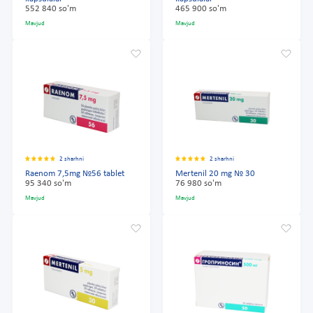
552 840 so'm
465 900 so'm
Mavjud
Mavjud
2 sharhni
2 sharhni
Raenom 7,5mg №56 tablet
Mertenil 20 mg № 30
95 340 so'm
76 980 so'm
Mavjud
Mavjud