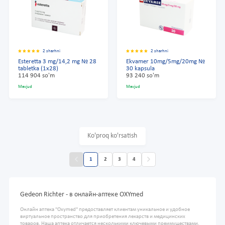
2 sharhni
2 sharhni
Esteretta 3 mg/14,2 mg № 28
Ekvamer 10mg/5mg/20mg №
tabletka (1x28)
30 kapsula
114 904 so'm
93 240 so'm
Mavjud
Mavjud
Ko'proq ko'rsatish
1
2
3
4
Gedeon Richter - в онлайн-аптеке OXYmed
Онлайн аптека "Oxymed" предоставляет клиентам уникальное и удобное
виртуальное пространство для приобретения лекарств и медицинских
товаров. Наша аптека отличается несколькими ключевыми преимуществами,