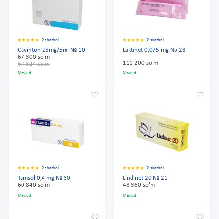
2 sharhni
2 sharhni
Cavinton 25mg/5ml № 10
Laktinet 0,075 mg No 28
67 300 so'm
111 200 so'm
67 324 so'm
Mavjud
Mavjud
2 sharhni
2 sharhni
Tamsol 0,4 mg № 30
Lindinet 20 № 21
60 840 so'm
48 360 so'm
Mavjud
Mavjud