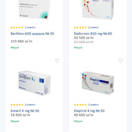
2 sharhni
2 sharhni
Berlition-600 qopqoq № 30
Diaformin 850 mg № 60
30 500 so'm
153 960 so'm
54 300 so'm
Mavjud
Mavjud
2 sharhni
2 sharhni
Amaril 4 mg № 30
Diapirid 4 mg № 30
33 600 so'm
49 600 so'm
Mavjud
Mavjud