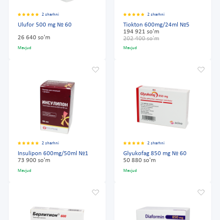
2 sharhni
2 sharhni
Ulufor 500 mg № 60
Tiokton 600mg/24ml №5
194 921 so'm
26 640 so'm
202 400 so'm
Mavjud
Mavjud
2 sharhni
2 sharhni
Insulipon 600mg/50ml №1
Glyukofag 850 mg № 60
73 900 so'm
50 880 so'm
Mavjud
Mavjud