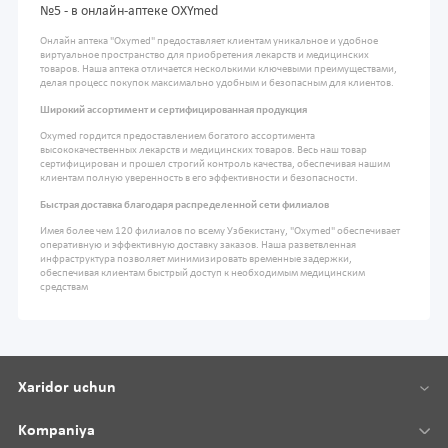
№5 - в онлайн-аптеке OXYmed
Онлайн аптека "Oxymed" предоставляет клиентам уникальное и удобное
виртуальное пространство для приобретения лекарств и медицинских
товаров. Наша аптека отличается несколькими ключевыми преимуществами,
делая процесс покупок максимально удобным и безопасным для клиентов.
Широкий ассортимент и сертифицированная продукция
Oxymed гордится предоставлением богатого ассортимента
высококачественных лекарств и медицинских товаров. Весь наш товар
сертифицирован и прошел строгий контроль качества, обеспечивая нашим
клиентам полную уверенность в его эффективности и безопасности.
Быстрая доставка благодаря распределенной сети филиалов
Имея более чем 120 филиалов по всему Узбекистану, "Oxymed" обеспечивает
оперативную и эффективную доставку заказов. Наша разветвленная
инфраструктура позволяет минимизировать временные задержки,
обеспечивая клиентам быстрый доступ к необходимым медицинским
средствам
Xaridor uchun
Kompaniya