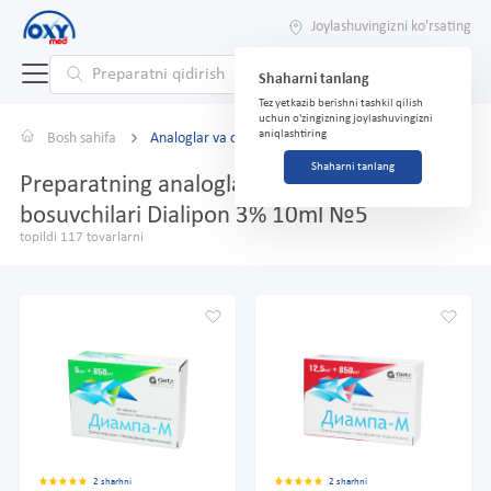
Joylashuvingizni ko'rsating
Shaharni tanlang
Tez yetkazib berishni tashkil qilish
uchun o'zingizning joylashuvingizni
aniqlashtiring
Bosh sahifa
Analoglar va o'rnini bosuvchilar
Shaharni tanlang
Preparatning analoglari va o'rnini
bosuvchilari Dialipon 3% 10ml №5
topildi 117 tovarlarni
2 sharhni
2 sharhni