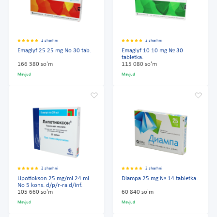
2 sharhni
2 sharhni
Emaglyf 25 25 mg No 30 tab.
Emaglyf 10 10 mg № 30
tabletka.
166 380 so'm
115 080 so'm
Mavjud
Mavjud
2 sharhni
2 sharhni
Lipotiokson 25 mg/ml 24 ml
Diampa 25 mg № 14 tabletka.
No 5 kons. d/p/r-ra d/inf.
105 660 so'm
60 840 so'm
Mavjud
Mavjud