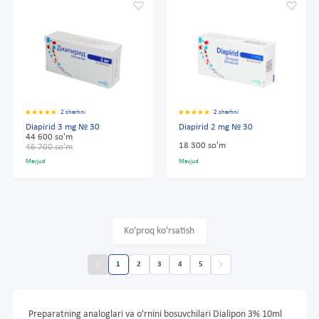
2 sharhni
2 sharhni
Diapirid 3 mg № 30
Diapirid 2 mg № 30
44 600 so'm
18 300 so'm
46 700 so'm
Mavjud
Mavjud
Ko'proq ko'rsatish
1
2
3
4
5
Preparatning analoglari va o'rnini bosuvchilari Dialipon 3% 10ml