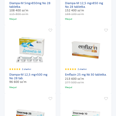
Diampa-M 5mg+850mg No 28
Diampa-M 12,5 mg+850 mg
tabletka.
No 28 tabletka.
108 400 so'm
152 400 so'm
115 800 so'm
169 100 so'm
Mavjud
Mavjud
2 sharhni
2 sharhni
Diampa-M 12,5 mg+500 mg
Emflazin 25 mg № 30 tabletka.
No 28 tab.
213 600 so'm
96 600 so'm
277 500 so'm
Mavjud
Mavjud