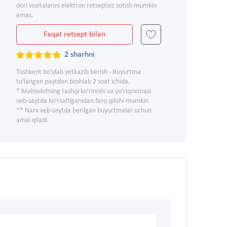
dori vositalarini elektron retseptsiz sotish mumkin
emas.
Faqat retsept bilan
2 sharhni
Toshkent bo'ylab yetkazib berish - Buyurtma
to'langan paytdan boshlab 2 soat ichida.
* Mahsulotning tashqi ko'rinishi va yo'riqnomasi
veb-saytda ko'rsatilganidan farq qilishi mumkin
** Narx veb-saytda berilgan buyurtmalar uchun
amal qiladi