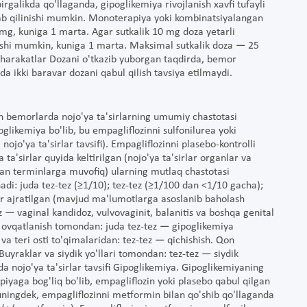
birgalikda qo'llaganda, gipoglikemiya rivojlanish xavfi tufayli
talab qilinishi mumkin. Monoterapiya yoki kombinatsiyalangan
 mg, kuniga 1 marta. Agar sutkalik 10 mg doza yetarli
ishi mumkin, kuniga 1 marta. Maksimal sutkalik doza — 25
a harakatlar Dozani o'tkazib yuborgan taqdirda, bemor
ida ikki baravar dozani qabul qilish tavsiya etilmaydi.
n bemorlarda nojo'ya ta'sirlarning umumiy chastotasi
oglikemiya bo'lib, bu empagliflozinni sulfonilurea yoki
ojo'ya ta'sirlar tavsifi). Empagliflozinni plasebo-kontrolli
a'sirlar quyida keltirilgan (nojo'ya ta'sirlar organlar va
gan terminlarga muvofiq) ularning mutlaq chastotasi
adi: juda tez-tez (≥1/10); tez-tez (≥1/100 dan <1/10 gacha);
ar ajratilgan (mavjud ma'lumotlarga asoslanib baholash
z — vaginal kandidoz, vulvovaginit, balanitis va boshqa genital
 va ovqatlanish tomondan: juda tez-tez — gipoglikemiya
 va teri osti to'qimalaridan: tez-tez — qichishish. Qon
yraklar va siydik yo'llari tomondan: tez-tez — siydik
a nojo'ya ta'sirlar tavsifi Gipoglikemiya. Gipoglikemiyaning
piyaga bog'liq bo'lib, empagliflozin yoki plasebo qabul qilgan
ningdek, empagliflozinni metformin bilan qo'shib qo'llaganda