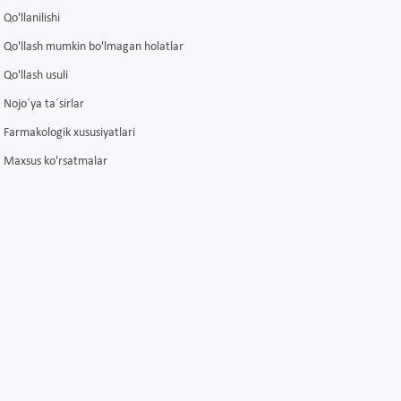
Qo'llanilishi
Qo'llash mumkin bo'lmagan holatlar
Qo'llash usuli
Nojo´ya ta´sirlar
Farmakologik xususiyatlari
Maxsus ko'rsatmalar