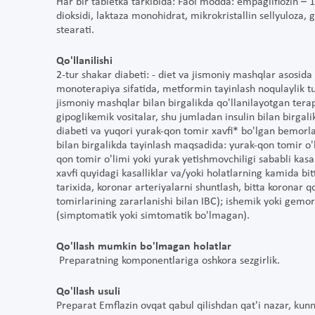
Har bir tabletka tarkibida: Faol modda: empagliflozin –
dioksidi, laktaza monohidrat, mikrokristallin sellyuloza,
stearati.
Qo'llanilishi
2-tur shakar diabeti: - diet va jismoniy mashqlar asosi
monoterapiya sifatida, metformin tayinlash noqulaylik t
jismoniy mashqlar bilan birgalikda qo'llanilayotgan ter
gipoglikemik vositalar, shu jumladan insulin bilan birgal
diabeti va yuqori yurak-qon tomir xavfi* bo'lgan bemorla
bilan birgalikda tayinlash maqsadida: yurak-qon tomir o'
qon tomir o'limi yoki yurak yetishmovchiligi sababli kas
xavfi quyidagi kasalliklar va/yoki holatlarning kamida bit
tarixida, koronar arteriyalarni shuntlash, bitta koronar 
tomirlarining zararlanishi bilan IBC); ishemik yoki gemorra
(simptomatik yoki simtomatik bo'lmagan).
Qo'llash mumkin bo'lmagan holatlar
Preparatning komponentlariga oshkora sezgirlik.
Qo'llash usuli
Preparat Emflazin ovqat qabul qilishdan qat'i nazar, kunn