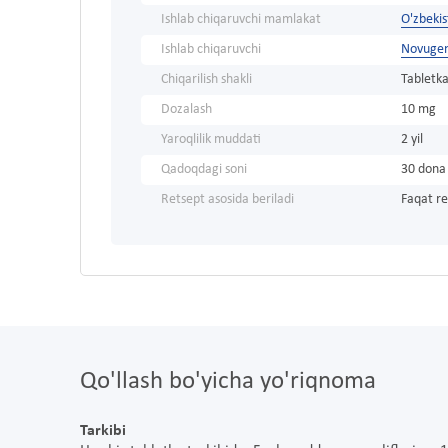
Ishlab chiqaruvchi mamlakat
O'zbeki
Ishlab chiqaruvchi
Novuge
Chiqarilish shakli
Tabletka
Dozalash
10 mg
Yaroqlilik muddati
2 yil
Qadoqdagi soni
30 dona
Retsept asosida beriladi
Faqat re
Qo'llash bo'yicha yo'riqnoma
Tarkibi