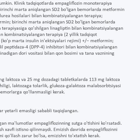
umkin. Klinik tadqiqotlarda empagliflozin monoterapiya
 birinchi marta aniqlangan SD2 bo'lgan bemorlarda metformin
urea hosilalari bilan kombinatsiyalangan terapiya;
ormin; birinchi marta aniqlangan SD2 bo'lgan bemorlarda
 terapiyasiga qo'shilgan linagliptin bilan kombinatsiyalangan
an kombinatsiyalangan terapiya (2 yillik tadqiqot
(ko'p marta insulin in'ektsiyalari rejimi) +/− metformin;
dil peptidaza-4 (DPP-4) inhibitori bilan kombinatsiyalangan
nadigan dori vositasi bilan qon bosimi va tana vaznining
mg laktoza va 25 mg dozadagi tabletkalarda 113 mg laktoza
ligi, laktozaga tolarlik, glukoza-galaktoza malabsorbtsiyasi
bemorlarga qo'llanmasligi kerak.
r yetarli emasligi sababli taqiqlangan.
gan ma'lumotlar empagliflozinning sutga o'tishini ko'rsatadi.
ish xavfi istisno qilinmaydi. Emizish davrida empagliflozinni
 qo'llash zarur bo'lsa, emizishni to'xtatish kerak.