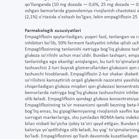
qo'llanganda (10 mg dozada — 0,6%, 25 mg dozada — 0,4
oshgan bemorlarda gipovolemiya rivojlanish chastotasi 
(2,1%) o'rtasida o'xshash bo'lgan, lekin empagliflozin 2
Farmakologik xususiyatlari
Empagliflozin qaytariladigan, yuqori faol, tanlangan va 
inhibitori bo'lib, 50% ferment faoliyatini inhibe qilish u
Empagliflozinning tanlanishi natriyga bog'liq glukoza tas
glukoza so'rilishi uchun mas'uldir. Bundan tashqari, emp
tanlanishga ega ekanligi aniqlangan, bu turli to'qimalar
tashuvchisi 2-turi buyrak glomerullaridan glukozani qon o
tashuvchi hisoblanadi. Empagliflozin 2-tur shakar diabe
so'rilishini kamaytirish orqali glykemik nazoratni yaxsh
chiqariladigan glukoza miqdori qon glukozasi konsentrats
bemorlarda natriyga bog'liq glukoza tashuvchisini inhibe 
olib keladi. Empagliflozin qondagi glukoza konsentratsiy
Empagliflozinning ta'sir mexanizmi qandli bezning beta-
bog'liq emas, bu gipoglikemiyaning rivojlanish xavfini k
surrogat markerlariga, shu jumladan NOMA-beta indeksi 
bilan nisbati bo'yicha ijobiy ta'siri qayd etilgan. Bundan
kaloriya yo'qotilishiga olib keladi, bu yog' to'qimalarini
bo'ladi. Empagliflozinni qo'llash davomida kuzatiladigan 