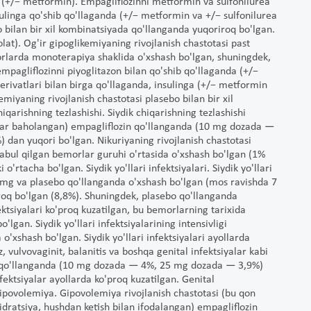
a (+/− metformin). Empagliflozinni metformin va sulfonilurea
sulinga qo'shib qo'llaganda (+/− metformin va +/− sulfonilurea
o bilan bir xil kombinatsiyada qo'llanganda yuqoriroq bo'lgan.
lat). Og'ir gipoglikemiyaning rivojlanish chastotasi past
orlarda monoterapiya shaklida o'xshash bo'lgan, shuningdek,
mpagliflozinni piyoglitazon bilan qo'shib qo'llaganda (+/−
rivatlari bilan birga qo'llaganda, insulinga (+/− metformin
emiyaning rivojlanish chastotasi plasebo bilan bir xil
qarishning tezlashishi. Siydik chiqarishning tezlashishi
omlar baholangan) empagliflozin qo'llanganda (10 mg dozada —
dan yuqori bo'lgan. Nikuriyaning rivojlanish chastotasi
abul qilgan bemorlar guruhi o'rtasida o'xshash bo'lgan (1%
o'rtacha bo'lgan. Siydik yo'llari infektsiyalari. Siydik yo'llari
25 mg va plasebo qo'llanganda o'xshash bo'lgan (mos ravishda 7
roq bo'lgan (8,8%). Shuningdek, plasebo qo'llanganda
ektsiyalari ko'proq kuzatilgan, bu bemorlarning tarixida
o'lgan. Siydik yo'llari infektsiyalarining intensivligi
'xshash bo'lgan. Siydik yo'llari infektsiyalari ayollarda
, vulvovaginit, balanitis va boshqa genital infektsiyalar kabi
zin qo'llanganda (10 mg dozada — 4%, 25 mg dozada — 3,9%)
ektsiyalar ayollarda ko'proq kuzatilgan. Genital
 Gipovolemiya. Gipovolemiya rivojlanish chastotasi (bu qon
hidratsiya, hushdan ketish bilan ifodalangan) empagliflozin