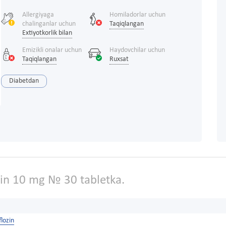
Allergiyaga
Homiladorlar uchun
chalinganlar uchun
Taqiqlangan
Extiyotkorlik bilan
Emizikli onalar uchun
Haydovchilar uchun
Taqiqlangan
Ruxsat
Diabetdan
in 10 mg № 30 tabletka.
lozin