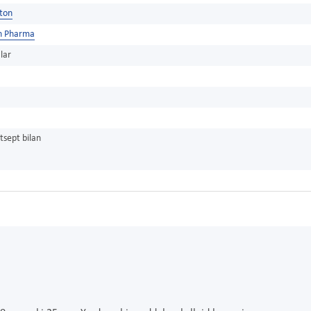
ston
n Pharma
lar
tsept bilan