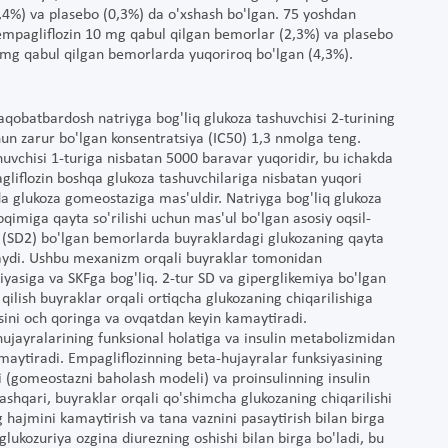
%) va plasebo (0,3%) da o'xshash bo'lgan. 75 yoshdan
empagliflozin 10 mg qabul qilgan bemorlar (2,3%) va plasebo
5 mg qabul qilgan bemorlarda yuqoriroq bo'lgan (4,3%).
raqobatbardosh natriyga bog'liq glukoza tashuvchisi 2-turining
chun zarur bo'lgan konsentratsiya (IC50) 1,3 nmolga teng.
huvchisi 1-turiga nisbatan 5000 baravar yuqoridir, bu ichakda
agliflozin boshqa glukoza tashuvchilariga nisbatan yuqori
da glukoza gomeostaziga mas'uldir. Natriyga bog'liq glukoza
qimiga qayta so'rilishi uchun mas'ul bo'lgan asosiy oqsil-
ti (SD2) bo'lgan bemorlarda buyraklardagi glukozaning qayta
ilaydi. Ushbu mexanizm orqali buyraklar tomonidan
iyasiga va SKFga bog'liq. 2-tur SD va giperglikemiya bo'lgan
qilish buyraklar orqali ortiqcha glukozaning chiqarilishiga
asini och qoringa va ovqatdan keyin kamaytiradi.
hujayralarining funksional holatiga va insulin metabolizmidan
amaytiradi. Empagliflozinning beta-hujayralar funksiyasining
(gomeostazni baholash modeli) va proinsulinning insulin
 tashqari, buyraklar orqali qo'shimcha glukozaning chiqarilishi
ng hajmini kamaytirish va tana vaznini pasaytirish bilan birga
glukozuriya ozgina diurezning oshishi bilan birga bo'ladi, bu