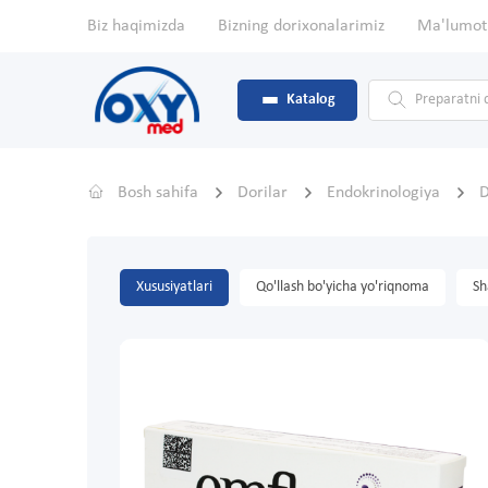
Biz haqimizda
Bizning dorixonalarimiz
Ma'lumot
Katalog
Bosh sahifa
Dorilar
Endokrinologiya
D
Xususiyatlari
Qo'llash bo'yicha yo'riqnoma
Sh