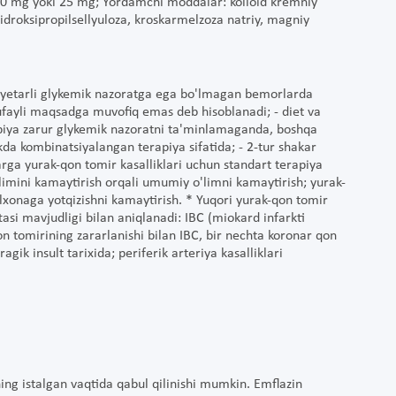
 10 mg yoki 25 mg; Yordamchi moddalar: kolloid kremniy
 gidroksipropilsellyuloza, kroskarmelzoza natriy, magniy
da yetarli glykemik nazoratga ega bo'lmagan bemorlarda
ufayli maqsadga muvofiq emas deb hisoblanadi; - diet va
apiya zarur glykemik nazoratni ta'minlamaganda, boshqa
ikda kombinatsiyalangan terapiya sifatida; - 2-tur shakar
rga yurak-qon tomir kasalliklari uchun standart terapiya
limini kamaytirish orqali umumiy o'limni kamaytirish; yurak-
alxonaga yotqizishni kamaytirish. * Yuqori yurak-qon tomir
tasi mavjudligi bilan aniqlanadi: IBC (miokard infarkti
qon tomirining zararlanishi bilan IBC, bir nechta koronar qon
gik insult tarixida; periferik arteriya kasalliklari
ing istalgan vaqtida qabul qilinishi mumkin. Emflazin