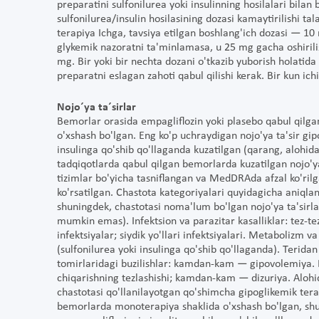
preparatini sulfonilurea yoki insulinning hosilalari bilan 
sulfonilurea/insulin hosilasining dozasi kamaytirilishi 
terapiya Ichga, tavsiya etilgan boshlang'ich dozasi — 10
glykemik nazoratni ta'minlamasa, u 25 mg gacha oshiril
mg. Bir yoki bir nechta dozani o'tkazib yuborish holatid
preparatni eslagan zahoti qabul qilishi kerak. Bir kun ich
Nojo´ya ta´sirlar
Bemorlar orasida empagliflozin yoki plasebo qabul qilga
o'xshash bo'lgan. Eng ko'p uchraydigan nojo'ya ta'sir gip
insulinga qo'shib qo'llaganda kuzatilgan (qarang, alohida n
tadqiqotlarda qabul qilgan bemorlarda kuzatilgan nojo'ya t
tizimlar bo'yicha tasniflangan va MedDRAda afzal ko'ril
ko'rsatilgan. Chastota kategoriyalari quyidagicha aniqlan
shuningdek, chastotasi noma'lum bo'lgan nojo'ya ta'sirl
mumkin emas). Infektsion va parazitar kasalliklar: tez-te
infektsiyalar; siydik yo'llari infektsiyalari. Metabolizm
(sulfonilurea yoki insulinga qo'shib qo'llaganda). Teridan
tomirlaridagi buzilishlar: kamdan-kam — gipovolemiya. Bu
chiqarishning tezlashishi; kamdan-kam — dizuriya. Alohid
chastotasi qo'llanilayotgan qo'shimcha gipoglikemik tera
bemorlarda monoterapiya shaklida o'xshash bo'lgan, shu