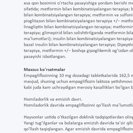
esa qon bosimini o'rtacha pasayishiga yordam berishi m
sifatida; metformin bilan kombinatsiyalangan terapiya;
bilan kombinatsiyalangan terapiya; metformin va sulfonil
pioglitazon bilan kombinatsiyalangan terapiya +/− metf
linagliptin bilan kombinatsiyalangan terapiya; metformin
terapiya; glimepirid bilan solishtirilganda metformin bil
ma'lumotlari); insulin bilan kombinatsiyalangan terapiya 
bazal insulin bilan kombinatsiyalangan terapiya; Dipepti
terapiya, metformin +/− boshqa gipoglikemik og'izdan oli
pasayishi isbotlangan.
Maxsus ko'rsatmalar
Empagliflozinning 10 mg dozadagi tabletkalarida 162,5 
mavjud, shuning uchun empagliflozin laktoza yetishmovchi
kabi juda kam uchraydigan merosiy kasalliklari bo'lgan 
Homiladorlik va emizish davri.
Homiladorlik davrida empagliflozinni qo'llash ma'lumotla
Hayvonlar ustida o'tkazilgan doklinik tadqiqotlardan olin
Yangi tug'ilganlar va bolalarga emizish davrida ta'sir qil
qo'llash taqiqlangan. Agar emizish davrida empagliflozinni