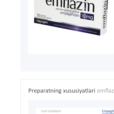
Preparatning xususiyatlari
emflaz
Faol moddalar
Empaglif