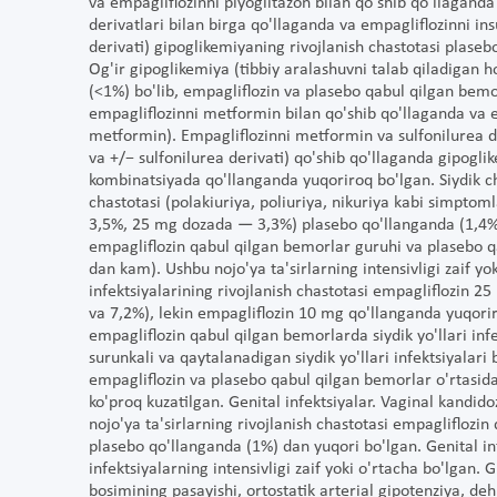
va empagliflozinni piyoglitazon bilan qo'shib qo'llagand
derivatlari bilan birga qo'llaganda va empagliflozinni in
derivati) gipoglikemiyaning rivojlanish chastotasi plaseb
Og'ir gipoglikemiya (tibbiy aralashuvni talab qiladigan ho
(<1%) bo'lib, empagliflozin va plasebo qabul qilgan bem
empagliflozinni metformin bilan qo'shib qo'llaganda va e
metformin). Empagliflozinni metformin va sulfonilurea de
va +/− sulfonilurea derivati) qo'shib qo'llaganda gipoglik
kombinatsiyada qo'llanganda yuqoriroq bo'lgan. Siydik chi
chastotasi (polakiuriya, poliuriya, nikuriya kabi simpt
3,5%, 25 mg dozada — 3,3%) plasebo qo'llanganda (1,4%) 
empagliflozin qabul qilgan bemorlar guruhi va plasebo q
dan kam). Ushbu nojo'ya ta'sirlarning intensivligi zaif yoki 
infektsiyalarining rivojlanish chastotasi empagliflozin 
va 7,2%), lekin empagliflozin 10 mg qo'llanganda yuqori
empagliflozin qabul qilgan bemorlarda siydik yo'llari inf
surunkali va qaytalanadigan siydik yo'llari infektsiyalari b
empagliflozin va plasebo qabul qilgan bemorlar o'rtasida o
ko'proq kuzatilgan. Genital infektsiyalar. Vaginal kandidoz
nojo'ya ta'sirlarning rivojlanish chastotasi empagliflo
plasebo qo'llanganda (1%) dan yuqori bo'lgan. Genital inf
infektsiyalarning intensivligi zaif yoki o'rtacha bo'lgan.
bosimining pasayishi, ortostatik arterial gipotenziya, de