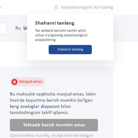
a
Joylashuvingizni ko'rsating
Shaharni tanlang
0
Savat
Ru
Uz
(71) 200-03-03
Tez yetkazib berishni tashkil qilish
uchun o'zingizning joylashuvingizni
aniqlashtiring
Shaharni tanlang
Mavjud emas
Bu mahsulot vaqtincha mavjud emas, lekin
hozirda buyurtma berish mumkin bo'lgan
keng
analoglar diapazoni
bilan
tanishishingizni taklif qilamiz.
Yetkazib berish mumkin emas
Qonunchilikka muvofiq, retsept bilan beriladigan