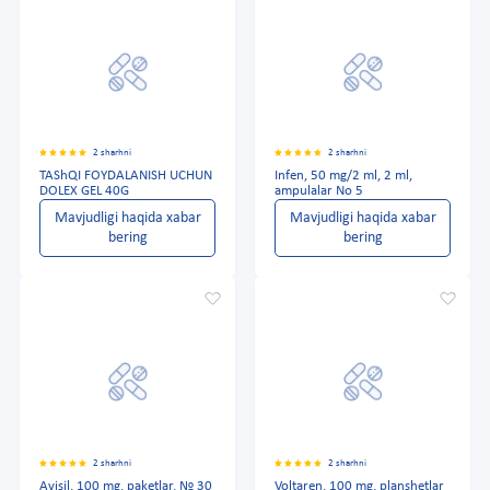
2 sharhni
2 sharhni
TAShQI FOYDALANISH UCHUN
Infen, 50 mg/2 ml, 2 ml,
DOLEX GEL 40G
ampulalar No 5
Mavjudligi haqida xabar
Mavjudligi haqida xabar
bering
bering
2 sharhni
2 sharhni
Avisil, 100 mg, paketlar, № 30
Voltaren, 100 mg, planshetlar