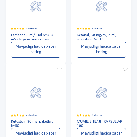
2 sharhni
2 sharhni
Lambene 2 ml/1 ml №3+3
Ketonal, 50 mg/ml, 2 ml,
in'ektsiya uchun eritma
ampulalar No 10
Mavjudligi haqida xabar
Mavjudligi haqida xabar
bering
bering
2 sharhni
2 sharhni
Ketoston, 80 mg, paketlar,
MUMIE SHILAJIT KAPSULLARI
№30
100
Mavjudligi haqida xabar
Mavjudligi haqida xabar