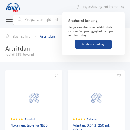
Joylashuvingizni ko'rsating
Shaharni tanlang
Tez yetkazib berishni tashkil qilish
uchun o'zingizning joylashuvingizni
aniqlashtiring
Bosh sahifa
Artritdan
Shaharni tanlang
Artritdan
topildi 353 tovarni
2 sharhni
2 sharhni
Nokamen, tabletka №60
Adintan, 0,04%, 250 ml,
shisha