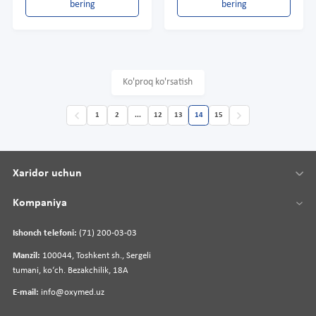
bering
bering
Ko'proq ko'rsatish
1
2
...
12
13
14
15
Xaridor uchun
Kompaniya
Ishonch telefoni:
(71) 200-03-03
Manzil:
100044, Toshkent sh., Sergeli
tumani, koʻch. Bezakchilik, 18A
E-mail:
info@oxymed.uz