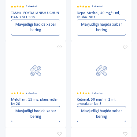
2 sharhni
2 sharhni
TASHKI FOYDALANISH UCHUN
Depo-Medrol, 40 mg/1 ml,
DAND GEL 30G
shisha. № 1
Mavjudligi haqida xabar
Mavjudligi haqida xabar
bering
bering
2 sharhni
2 sharhni
Meloflam, 15 mg, planshetlar
Ketonal, 50 mg/ml, 2 ml,
№ 20
ampulalar No 5
Mavjudligi haqida xabar
Mavjudligi haqida xabar
bering
bering