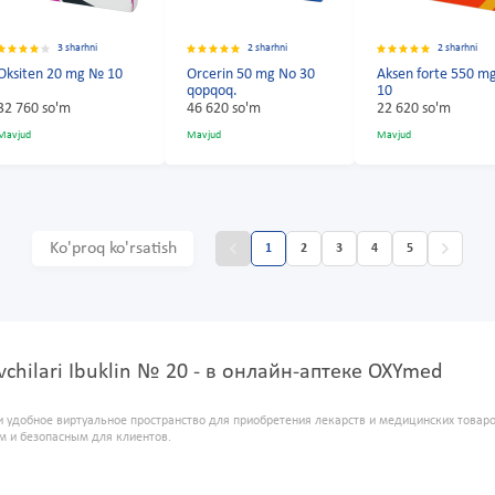
3 sharhni
2 sharhni
2 sharhni
Oksiten 20 mg № 10
Orcerin 50 mg No 30
Aksen forte 550 
qopqoq.
10
32 760 so'm
46 620 so'm
22 620 so'm
Mavjud
Mavjud
Mavjud
Ko'proq ko'rsatish
1
2
3
4
5
uvchilari Ibuklin № 20 - в онлайн-аптеке OXYmed
и удобное виртуальное пространство для приобретения лекарств и медицинских това
м и безопасным для клиентов.