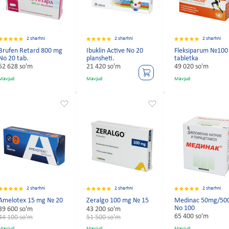
2 sharhni
2 sharhni
2 sharhni
Brufen Retard 800 mg
Ibuklin Active No 20
Fleksiparum №100
No 20 tab.
plansheti.
tabletka
52 628 so'm
21 420 so'm
49 020 so'm
Mavjud
Mavjud
Mavjud
2 sharhni
2 sharhni
2 sharhni
Amelotex 15 mg № 20
Zeralgo 100 mg № 15
Medinac 50mg/50
No 100
39 600 so'm
43 200 so'm
65 400 so'm
44 100 so'm
51 500 so'm
Mavjud
Mavjud
Mavjud