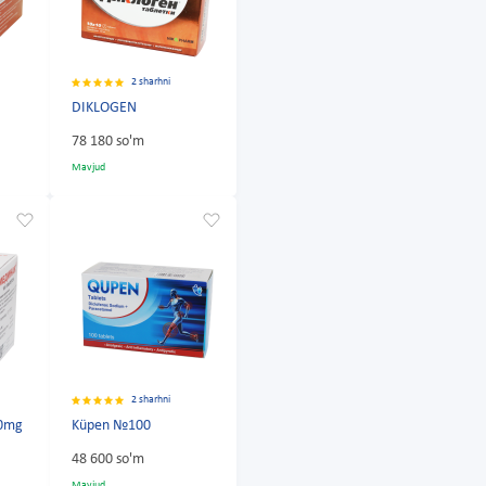
2 sharhni
DIKLOGEN
78 180 so'm
Mavjud
2 sharhni
0mg
Küpen №100
48 600 so'm
Mavjud