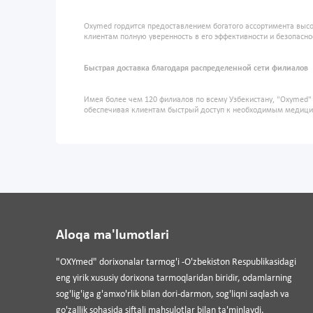
Oxymed гордится предоставлением богатого ассортимента высо
клиентам полную уверенность в его эффективности и безопасно
Быстрая доставка благодаря распределенной сети филиалов
Имея более чем 120 филиалов по всему Узбекистану, "Oxymed
обеспечивая клиентам быстрый доступ к необходимым медиц
Aloqa ma'lumotlari
"OXYmed" dorixonalar tarmog'i -O'zbekiston Respublikasidagi
eng yirik xususiy dorixona tarmoqlaridan biridir, odamlarning
sog'lig'iga g'amxo'rlik bilan dori-darmon, sog'liqni saqlash va
go'zallik sohasida siftali mahsulotlar bilan ta'minlaydi.