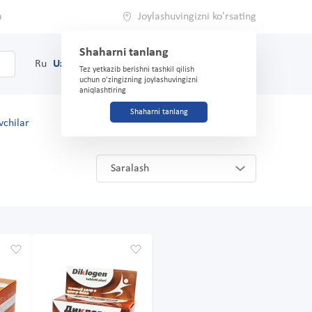
a
Joylashuvingizni ko'rsating
Shaharni tanlang
0
Savat
Ru
Uz
(71) 200-03-03
Tez yetkazib berishni tashkil qilish
uchun o'zingizning joylashuvingizni
aniqlashtiring
Shaharni tanlang
vchilar
Saralash