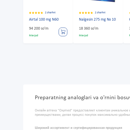
2 sharhni
2 sharhni
Airtal 100 mg N60
Nalgesin 275 mg № 10
94 200 so'm
18 360 so'm
Mavjud
Mavjud
Preparatning analoglari va o'rnini bos
Онлайн аптека "Oxymed" предоставляет клиентам уникальное 
преимуществами, делая процесс покупок максимально удобны
Широкий ассортимент и сертифицированная продукция