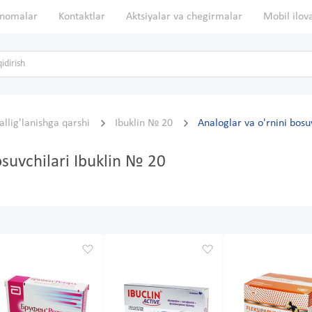
nomalar
Kontaktlar
Aktsiyalar va chegirmalar
Mobil ilov
allig'lanishga qarshi
Ibuklin № 20
Analoglar va o'rnini bosu
osuvchilari Ibuklin № 20