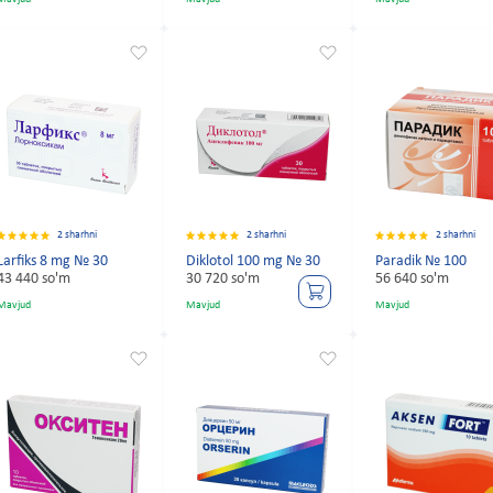
2 sharhni
2 sharhni
2 sharhni
Larfiks 8 mg № 30
Diklotol 100 mg № 30
Paradik № 100
43 440 so'm
30 720 so'm
56 640 so'm
Mavjud
Mavjud
Mavjud