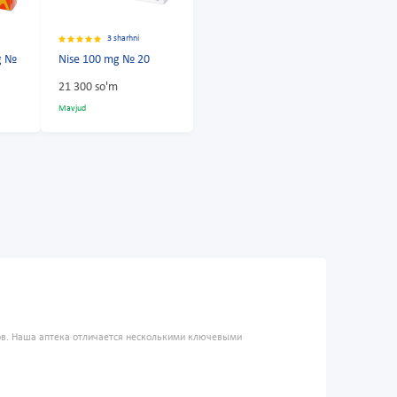
3 sharhni
mg №
Nise 100 mg № 20
21 300 so'm
Mavjud
ров. Наша аптека отличается несколькими ключевыми