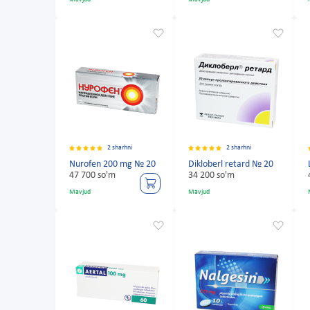
2 sharhni
2 sharhni
Nurofen 200 mg № 20
Dikloberl retard № 20
47 700 so'm
34 200 so'm
Mavjud
Mavjud