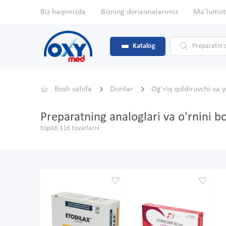
Biz haqimizda
Bizning dorixonalarimiz
Ma'lumot
Katalog
Bosh sahifa
Dorilar
Og'riq qoldiruvchi va y
Preparatning analoglari va o'rnini b
topildi 116 tovarlarni