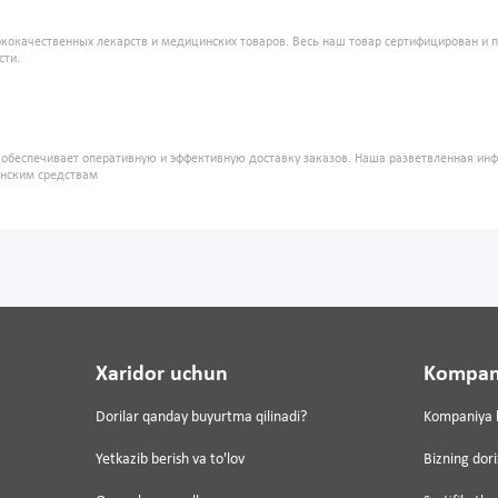
кокачественных лекарств и медицинских товаров. Весь наш товар сертифицирован и 
сти.
" обеспечивает оперативную и эффективную доставку заказов. Наша разветвленная ин
инским средствам
Xaridor uchun
Kompan
Dorilar qanday buyurtma qilinadi?
Kompaniya 
Yetkazib berish va to'lov
Bizning dor