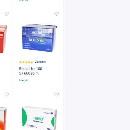
2 sharhni
Bolnall № 100
57 660 so'm
Mavjud