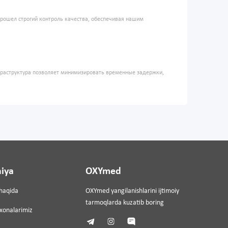
прошел строгий контроль качества, обеспечивая нашим
фраструктура позволяет минимизировать временные задержки,
iya
OXYmed
haqida
OXYmed yangilanishlarini ijtimoiy
tarmoqlarda kuzatib boring
ixonalarimiz