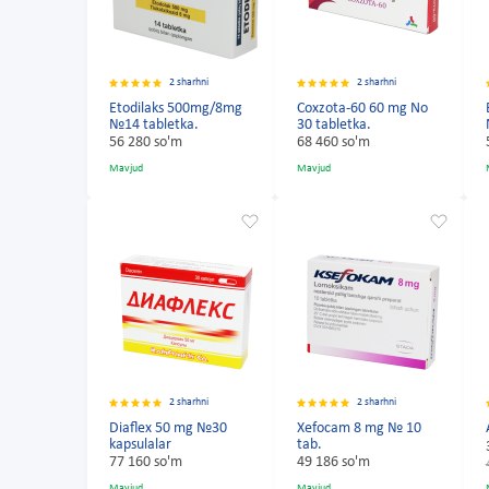
2 sharhni
2 sharhni
Etodilaks 500mg/8mg
Coxzota-60 60 mg No
№14 tabletka.
30 tabletka.
56 280 so'm
68 460 so'm
Mavjud
Mavjud
2 sharhni
2 sharhni
Diaflex 50 mg №30
Xefocam 8 mg № 10
kapsulalar
tab.
77 160 so'm
49 186 so'm
Mavjud
Mavjud