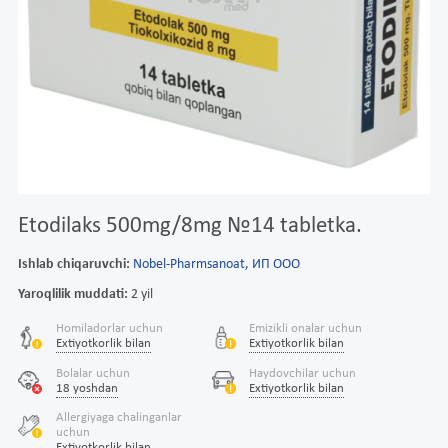
Etodilaks 500mg/8mg №14 tabletka.
Ishlab chiqaruvchi:
Nobel-Pharmsanoat, ИП ООО
Yaroqlilik muddati:
2 yil
Homiladorlar uchun
Emizikli onalar uchun
Extiyotkorlik bilan
Extiyotkorlik bilan
Bolalar uchun
Haydovchilar uchun
18 yoshdan
Extiyotkorlik bilan
Allergiyaga chalinganlar
uchun