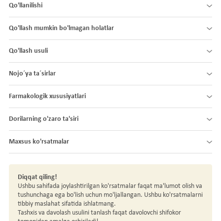
Qo'llanilishi
Qo'llash mumkin bo'lmagan holatlar
Qo'llash usuli
Nojo´ya ta´sirlar
Farmakologik xususiyatlari
Dorilarning o'zaro ta'siri
Maxsus ko'rsatmalar
Diqqat qiling!
Ushbu sahifada joylashtirilgan ko'rsatmalar faqat ma'lumot olish va
tushunchaga ega bo'lish uchun mo'ljallangan. Ushbu ko'rsatmalarni
tibbiy maslahat sifatida ishlatmang.
Tashxis va davolash usulini tanlash faqat davolovchi shifokor