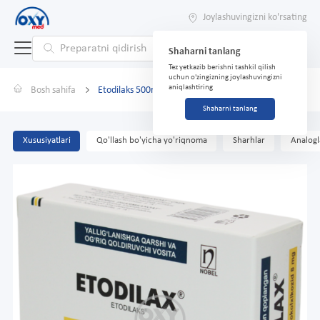
Joylashuvingizni ko'rsating
Shaharni tanlang
Tez yetkazib berishni tashkil qilish
uchun o'zingizning joylashuvingizni
aniqlashtiring
Bosh sahifa
Etodilaks 500mg/8mg №14 tabletka.
Shaharni tanlang
Xususiyatlari
Qo'llash bo'yicha yo'riqnoma
Sharhlar
Analogl