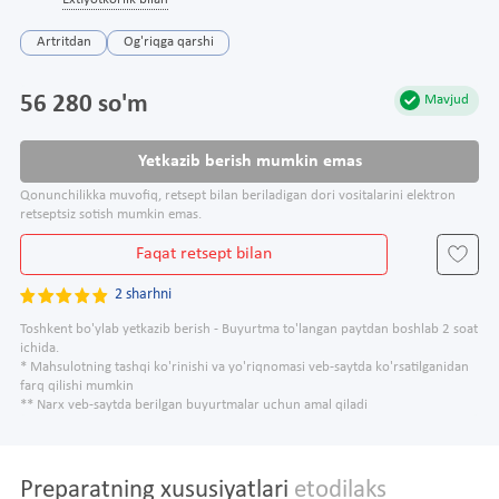
Extiyotkorlik bilan
Artritdan
Og'riqga qarshi
56 280 so'm
Mavjud
Yetkazib berish mumkin emas
Qonunchilikka muvofiq, retsept bilan beriladigan dori vositalarini elektron
retseptsiz sotish mumkin emas.
Faqat retsept bilan
2 sharhni
Toshkent bo'ylab yetkazib berish - Buyurtma to'langan paytdan boshlab 2 soat
ichida.
* Mahsulotning tashqi ko'rinishi va yo'riqnomasi veb-saytda ko'rsatilganidan
farq qilishi mumkin
** Narx veb-saytda berilgan buyurtmalar uchun amal qiladi
Preparatning xususiyatlari
etodilaks