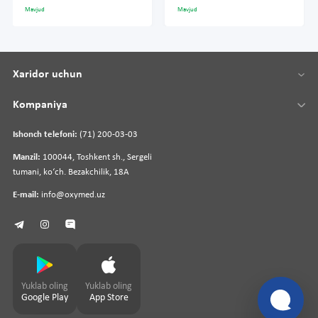
Mavjud
Mavjud
Xaridor uchun
Kompaniya
Ishonch telefoni:
(71) 200-03-03
Manzil:
100044, Toshkent sh., Sergeli
tumani, koʻch. Bezakchilik, 18A
E-mail:
info@oxymed.uz
Yuklab oling
Yuklab oling
Google Play
App Store