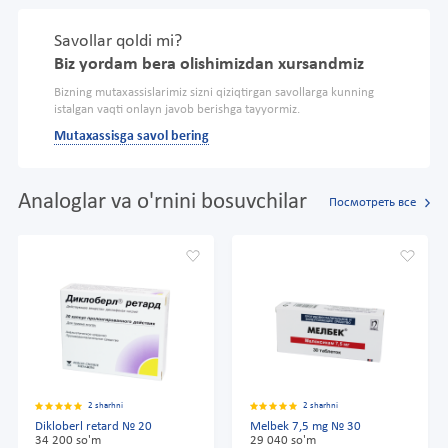
Savollar qoldi mi?
Biz yordam bera olishimizdan xursandmiz
Bizning mutaxassislarimiz sizni qiziqtirgan savollarga kunning
istalgan vaqti onlayn javob berishga tayyormiz.
Mutaxassisga savol bering
Analoglar va o'rnini bosuvchilar
Посмотреть все
2 sharhni
2 sharhni
Dikloberl retard № 20
Melbek 7,5 mg № 30
34 200 so'm
29 040 so'm