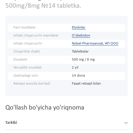
500mg/8mg №14 tabletka.
Faol moddalar
Etodolac
Ishlab chiqaruvchi mamlakat
O'zbekiston
Ishlab chiqaruvchi
Nobel-Pharmsanoat, ИП ООО
Chiqarilish shakli
Tabletkalar
Dozalash
500 mg / 8 mg
Yaroqlilik muddati
2 yil
Qadoqdagi soni
14 dona
Retsept asosida beriladi
Faqat retsept bilan
Qo'llash bo'yicha yo'riqnoma
Tarkibi