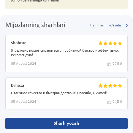
tomonidan amalga oshiriladi!
Mijozlarning sharhlari
Hammasini ko'rsatish
Shohruz
Этодилакс помог справиться с проблемой быстро и эффективно.
Рекомендую!
05 August 2024
0
0
Dilnoza
Отличное качество и быстрая доставка! Спасибо, Oxymed!
05 August 2024
0
0
Sharh yozish