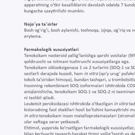
apparatining o‘tkir kasalliklarini davolash odatda 7 kun
kungacha uzaytirilishi mumkin.
Nojo´ya ta´sirlar
Bosh og'rig'i, bosh aylanishi, toshnoqa, izjiqa, og'riq va 
erytema.
Farmakologik xususiyatlari
Tenoksikam nosteroid yallig‘lanishga qarshi vositalar (NY
qoldiruvchi va isitmani tushiruvchi xususiyatlarga ega.
Tenoksikam siklooksigenaza 1 va 2 turlarini (SOQ-1 va SOQ
sezilarli darajada buzadi, ham
in vitro
(qo‘y urug‘ pufakc
toksik ta’siridan himoya), bundan tashqari, u trombotsitla
Insonning rekombinant SOQ izoformalari ishtirokida COS
aniqlanishicha, tenoksikam SOQ-1 va SOQ-2 ni taxminan b
ni tashkil qiladi.
Leukotsit peroksidazasi ishtirokida o‘tkazilgan
in vitro
tad
kislorodning faol shakllari hosil bo‘lishini kamaytirishi 
In vitro
tenoksikam inson metalloproteinazalari (stromeliz
ular xaftaga zarar yetkazadi.
Ehtimol, yuqorida ko‘rsatilgan farmakologik xususiyatla
bilan kechuvchi tayanch-harakat tizimi yallig‘lanish va d