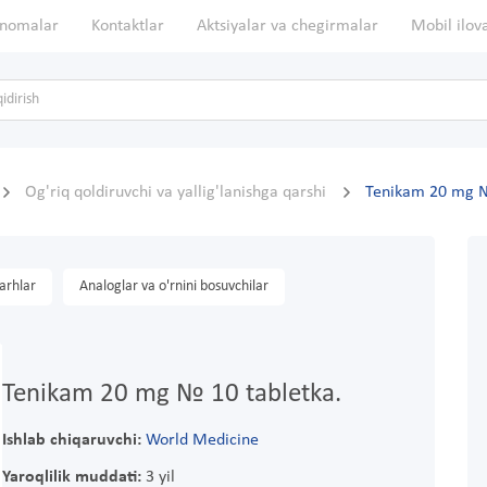
nomalar
Kontaktlar
Aktsiyalar va chegirmalar
Mobil ilov
Og'riq qoldiruvchi va yallig'lanishga qarshi
Tenikam 20 mg №
arhlar
Analoglar va o'rnini bosuvchilar
Tenikam 20 mg № 10 tabletka.
Ishlab chiqaruvchi:
World Medicine
Yaroqlilik muddati:
3 yil