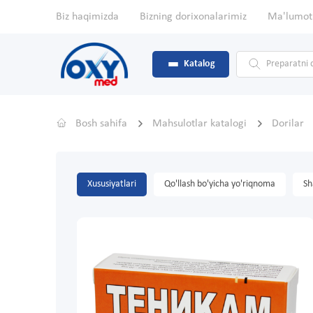
Biz haqimizda
Bizning dorixonalarimiz
Ma'lumot
Katalog
Bosh sahifa
Mahsulotlar katalogi
Dorilar
Xususiyatlari
Qo'llash bo'yicha yo'riqnoma
Sh