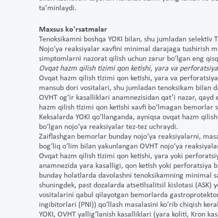
ta’minlaydi.
Maxsus ko'rsatmalar
Tenoksikamni boshqa YOKI bilan, shu jumladan selektiv TsO
Nojo‘ya reaksiyalar xavfini minimal darajaga tushirish
simptomlarni nazorat qilish uchun zarur bo‘lgan eng qi
Ovqat hazm qilish tizimi qon ketishi, yara va perforatsiya 
Ovqat hazm qilish tizimi qon ketishi, yara va perforatsiy
mansub dori vositalari, shu jumladan tenoksikam bilan d
OVHT og‘ir kasalliklari anamnezisidan qat’i nazar, qayd 
hazm qilish tizimi qon ketishi xavfi bo‘lmagan bemorlar
Keksalarda YOKI qo‘llanganda, ayniqsa ovqat hazm qilish t
bo‘lgan nojo‘ya reaksiyalar tez-tez uchraydi.
Zaiflashgan bemorlar bunday nojo‘ya reaksiyalarni, masal
bog‘liq o‘lim bilan yakunlangan OVHT nojo‘ya reaksiyala
Ovqat hazm qilish tizimi qon ketishi, yara yoki perforatsi
anamnezida yara kasalligi, qon ketish yoki perforatsiya 
bunday holatlarda davolashni tenoksikamning minimal s
shuningdek, past dozalarda atsetilsalitsil kislotasi (ASK)
vositalarini qabul qilayotgan bemorlarda gastroprotekto
ingibitorlari (PNI)) qo‘llash masalasini ko‘rib chiqish ker
YOKI, OVHT yallig‘lanish kasalliklari (yara koliti, Kron k