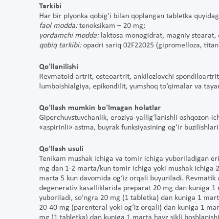
Tarkibi
Har bir plyonka qobig‘i bilan qoplangan tabletka quyidagil
faol modda:
tenoksikam – 20 mg;
yordamchi modda:
laktosa monogidrat, magniy stearat, o
qobiq tarkibi:
opadri sariq 02F22025 (gipromelloza, titana
Qo'llanilishi
Revmatoid artrit, osteoartrit, ankilozlovchi spondiloartrit
lumboishialgiya, epikondilit, yumshoq to‘qimalar va tayanc
Qo'llash mumkin bo'lmagan holatlar
Giperchuvstuvchanlik, eroziya-yallig‘lanishli oshqozon-ich
«aspirinli» astma, buyrak funksiyasining og‘ir buzilishlar
Qo'llash usuli
Tenikam mushak ichiga va tomir ichiga yuboriladigan er
mg dan 1-2 marta/kun tomir ichiga yoki mushak ichiga 2
marta 5 kun davomida og‘iz orqali buyuriladi. Revmatik art
degenerativ kasalliklarida preparat 20 mg dan kuniga 1
yuboriladi, so‘ngra 20 mg (1 tabletka) dan kuniga 1 mart
20-40 mg (parenteral yoki og‘iz orqali) dan kuniga 1 ma
mg (1 tabletka) dan kuniga 1 marta hayz sikli boshlanis