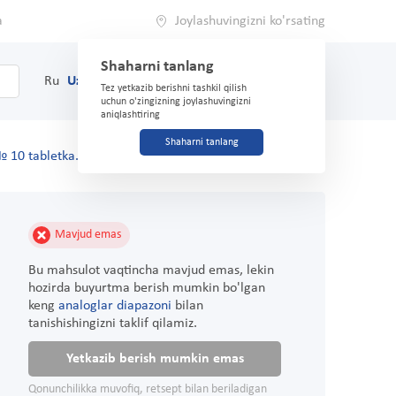
a
Joylashuvingizni ko'rsating
Shaharni tanlang
0
Savat
Ru
Uz
(71) 200-03-03
Tez yetkazib berishni tashkil qilish
uchun o'zingizning joylashuvingizni
aniqlashtiring
Shaharni tanlang
 10 tabletka.
Mavjud emas
Bu mahsulot vaqtincha mavjud emas, lekin
hozirda buyurtma berish mumkin bo'lgan
keng
analoglar diapazoni
bilan
tanishishingizni taklif qilamiz.
Yetkazib berish mumkin emas
Qonunchilikka muvofiq, retsept bilan beriladigan