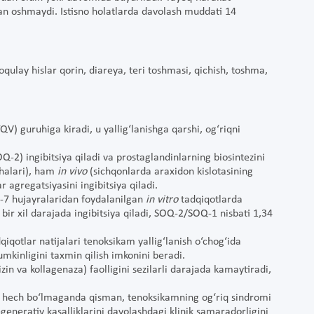
dan oshmaydi. Istisno holatlarda davolash muddati 14
noqulay hislar qorin, diareya, teri toshmasi, qichish, toshma,
QV) guruhiga kiradi, u yallig‘lanishga qarshi, og‘riqni
-2) ingibitsiya qiladi va prostaglandinlarning biosintezini
halari), ham
in vivo
(sichqonlarda araxidon kislotasining
r agregatsiyasini ingibitsiya qiladi.
-7 hujayralaridan foydalanilgan
in vitro
tadqiqotlarda
ir xil darajada ingibitsiya qiladi, SOQ-2/SOQ-1 nisbati 1,34
qiqotlar natijalari tenoksikam yallig‘lanish o‘chog‘ida
mumkinligini taxmin qilish imkonini beradi.
in va kollagenaza) faolligini sezilarli darajada kamaytiradi,
r, hech bo‘lmaganda qisman, tenoksikamning og‘riq sindromi
egenerativ kasalliklarini davolashdagi klinik samaradorligini