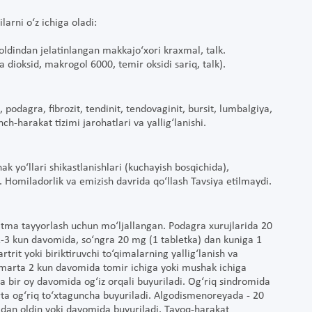
arni o‘z ichiga oladi:
ldindan jelatinlangan makkajo‘xori kraxmal, talk.
 dioksid, makrogol 6000, temir oksidi sariq, talk).
, podagra, fibrozit, tendinit, tendovaginit, bursit, lumbalgiya,
h-harakat tizimi jarohatlari va yallig‘lanishi.
ak yo‘llari shikastlanishlari (kuchayish bosqichida),
i. Homiladorlik va emizish davrida qo‘llash Tavsiya etilmaydi.
itma tayyorlash uchun mo‘ljallangan. Podagra xurujlarida 20
-3 kun davomida, so‘ngra 20 mg (1 tabletka) dan kuniga 1
rit yoki biriktiruvchi to‘qimalarning yallig‘lanish va
 marta 2 kun davomida tomir ichiga yoki mushak ichiga
a bir oy davomida og‘iz orqali buyuriladi. Og‘riq sindromida
rta og‘riq to‘xtaguncha buyuriladi. Algodismenoreyada - 20
hidan oldin yoki davomida buyuriladi. Tayoq-harakat