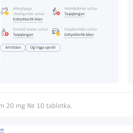
Allergiyaga
Homiladorlar uchun
chalinganlar uchun
Taqiqlangan
Extiyotkorlik bilan
Emizikli onalar uchun
Haydovchilar uchun
Taqiqlangan
Extiyotkorlik bilan
Artritdan
Og'riqga qarshi
m 20 mg № 10 tabletka.
am