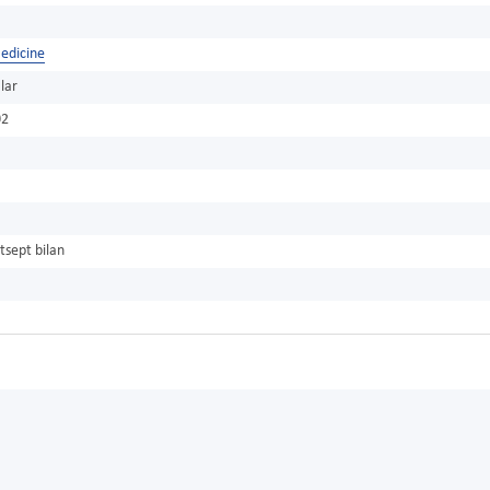
edicine
lar
02
tsept bilan