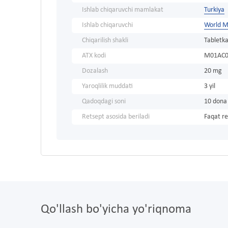
Ishlab chiqaruvchi mamlakat
Turkiya
Ishlab chiqaruvchi
World M
Chiqarilish shakli
Tabletka
ATX kodi
M01AC
Dozalash
20 mg
Yaroqlilik muddati
3 yil
Qadoqdagi soni
10 dona
Retsept asosida beriladi
Faqat re
Qo'llash bo'yicha yo'riqnoma