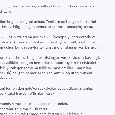
huningdek, gemostazga salbiy ta’sir qiluvchi dori vositalarini
sh zarur.
 bilan bog‘liq bo‘lgani uchun, Tenikam qo‘llanganda arterial
etishmovchiligi bo‘lgan bemorlarda mos monitoring o‘tkazish
sOG-2 ingibitorlari va ayrim YOKI (ayniqsa yuqori dozada va
bozlar (masalan, miokard infarkti yoki insult) xavfi biroz
am uchun bunday xavfni to‘liq istisno qilishga imkon beruvchi
urak yetishmovchiligi, tashxislangan yurak ishemik kasalligi,
r kasalliklari bo‘lgan bemorlarda faqat foyda/risk nisbatini
ek, yurak-qon tomir kasalliklari xavf omillari (masalan,
 chekish) bo‘lgan bemorlarda Tenikam bilan uzoq muddatli
h zarur.
ani tomonidan nojo‘ya reaksiyalar qayd etilgan, shuning
gik tekshiruvdan o‘tishlari kerak.
 umumiy simptomlarini niqoblash mumkin.
oralariga rioya qilish zarur.
tiradi va buyrak gemodinamikasi va suv-elektrolit