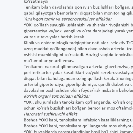
ko‘rsatmaydi.
Tenikam bilan davolashda qon ivish buzilishlari bo‘lgan, s
qabul qilayotgan bemorlarni diqqat bilan monitoring qili
Yurak-qon tomir va serebrovaskulyar effektlar
YOKI qo‘llash suyuqlik ushlanishi va shishlar rivojlanishi
gipertenziya va/yoki yengil va o‘rta darajadagi yurak y
va zarur tavsiyalar berish kerak.
Klinik va epidemiologik tadqiqotlar natijalari selektiv T
uzoq muddat qo‘llanganda) bilan davolashda arterial trom
oshishi mumkinligini ko‘rsatadi. Hozirgi vaqtda tenoksik
ma’lumotlar yetarli emas.
Tenikamni nazorat qilinmaydigan arterial gipertenziya, y
periferik arteriyalar kasalliklari va/yoki serebrovaskulya
diqqat bilan baholagandan so‘ng qo‘llash kerak. Shuningd
arterial gipertenziya, giperlipidemiya, qandli diabet va
davolashni boshlashdan oldin foyda/risk nisbatini baholas
Ko‘rish organi tomonidan effektlar
YOKI, shu jumladan tenoksikam qo‘llanganda, ko‘rish org
uchun ko‘rish buzilishlari bo‘lgan bemorlar mos oftalmolo
Haroratni tushiruvchi effekt
Boshqa YOKI kabi, tenoksikam infeksion kasalliklarning
Boshqa YOKI kabi, tenoksikam qo‘llanganda mos ehtiyot ch
YOKI buyraklarda prostaglandinlar hosil bo‘lishini kamay