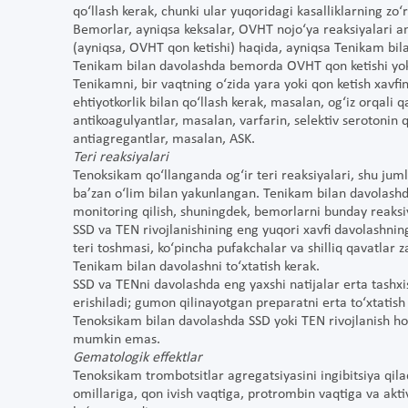
qo‘llash kerak, chunki ular yuqoridagi kasalliklarning zo‘
Bemorlar, ayniqsa keksalar, OVHT nojo‘ya reaksiyalari 
(ayniqsa, OVHT qon ketishi) haqida, ayniqsa Tenikam bila
Tenikam bilan davolashda bemorda OVHT qon ketishi yoki y
Tenikamni, bir vaqtning o‘zida yara yoki qon ketish xavfi
ehtiyotkorlik bilan qo‘llash kerak, masalan, og‘iz orqali 
antikoagulyantlar, masalan, varfarin, selektiv serotonin qa
antiagregantlar, masalan, ASK.
Teri reaksiyalari
Tenoksikam qo‘llanganda og‘ir teri reaksiyalari, shu juml
ba’zan o‘lim bilan yakunlangan. Tenikam bilan davolashda
monitoring qilish, shuningdek, bemorlarni bunday reaksiy
SSD va TEN rivojlanishining eng yuqori xavfi davolashning
teri toshmasi, ko‘pincha pufakchalar va shilliq qavatlar z
Tenikam bilan davolashni to‘xtatish kerak.
SSD va TENni davolashda eng yaxshi natijalar erta tashxi
erishiladi; gumon qilinayotgan preparatni erta to‘xtatish
Tenoksikam bilan davolashda SSD yoki TEN rivojlanish h
mumkin emas.
Gematologik effektlar
Tenoksikam trombotsitlar agregatsiyasini ingibitsiya qil
omillariga, qon ivish vaqtiga, protrombin vaqtiga va aktiv