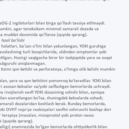
G-2 ingibitorlari bilan birga qo‘llash tavsiya etilmaydi.
 mumkin, agar tenoksikam minimal samarali dozada va
sqa muddat davomida qo‘llansa (quyida qarang).
hosil bo‘lishi
a holatlari, ba’zan o‘lim bilan yakunlangan, YOKI guruhiga
avolashning turli bosqichlarida, oldindan simptomlar yoki
etilgan. Hozirgi vaqtgacha biror bir tadqiqotda yara va ovqat
 subguruhi aniqlanmagan.
izimi qon ketishi va perforatsiya, o‘limga olib kelishi mumkin
an, yara va qon ketishini yomonroq ko‘taradilar. YOKI bilan
ri asosan keksalar va/yoki zaiflashgan bemorlarda uchraydi.
ya rivojlanish xavfi YOKI dozasining oshishi bilan, ayniqsa
bilan asoratlangan bo‘lsa, shuningdek keksalarda oshadi;
amarali dozalaridan boshlash kerak. Bunday bemorlarda,
 yoki OVHT nojo‘ya reaksiyalari xavfini oshiruvchi boshqa dori
r terapiya (masalan, mizoprostol yoki proton nasos
ak (quyida qarang).
asalligi) anamnezida bo‘lgan bemorlarda ehtiyotkorlik bilan