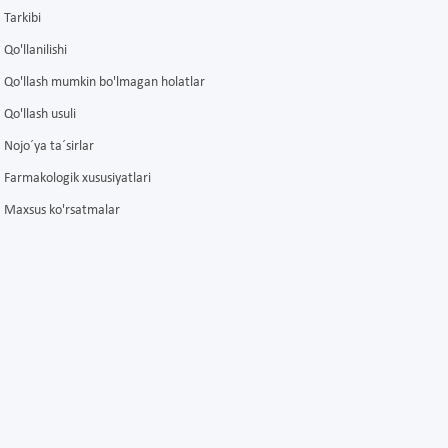
Tarkibi
Qo'llanilishi
Qo'llash mumkin bo'lmagan holatlar
Qo'llash usuli
Nojo´ya ta´sirlar
Farmakologik xususiyatlari
Maxsus ko'rsatmalar