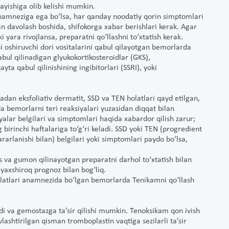
rayishiga olib kelishi mumkin.
anamneziga ega bo‘lsa, har qanday noodatiy qorin simptomlari
n davolash boshida, shifokorga xabar berishlari kerak. Agar
ara rivojlansa, preparatni qo‘llashni to‘xtatish kerak.
ni oshiruvchi dori vositalarini qabul qilayotgan bemorlarda
qabul qilinadigan glyukokortikosteroidlar (GKS),
yta qabul qilinishining ingibitorlari (SSRI), yoki
adan eksfoliativ dermatit, SSD va TEN holatlari qayd etilgan,
 bemorlarni teri reaksiyalari yuzasidan diqqat bilan
alar belgilari va simptomlari haqida xabardor qilish zarur;
 birinchi haftalariga to‘g‘ri keladi. SSD yoki TEN (progredient
ararlanishi bilan) belgilari yoki simptomlari paydo bo‘lsa,
s va gumon qilinayotgan preparatni darhol to‘xtatish bilan
 yaxshiroq prognoz bilan bog‘liq.
olatlari anamnezida bo‘lgan bemorlarda Tenikamni qo‘llash
adi va gemostazga ta’sir qilishi mumkin. Tenoksikam qon ivish
lashtirilgan qisman tromboplastin vaqtiga sezilarli ta’sir