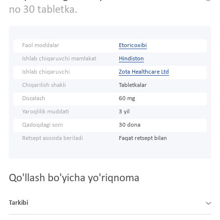
no 30 tabletka.
Faol moddalar
Etoricoxibi
Ishlab chiqaruvchi mamlakat
Hindiston
Ishlab chiqaruvchi
Zota Healthcare Ltd
Chiqarilish shakli
Tabletkalar
Dozalash
60 mg
Yaroqlilik muddati
3 yil
Qadoqdagi soni
30 dona
Retsept asosida beriladi
Faqat retsept bilan
Qo'llash bo'yicha yo'riqnoma
Tarkibi