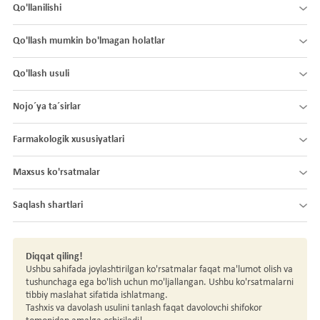
Qo'llanilishi
Qo'llash mumkin bo'lmagan holatlar
Qo'llash usuli
Nojo´ya ta´sirlar
Farmakologik xususiyatlari
Maxsus ko'rsatmalar
Saqlash shartlari
Diqqat qiling!
Ushbu sahifada joylashtirilgan ko'rsatmalar faqat ma'lumot olish va
tushunchaga ega bo'lish uchun mo'ljallangan. Ushbu ko'rsatmalarni
tibbiy maslahat sifatida ishlatmang.
Tashxis va davolash usulini tanlash faqat davolovchi shifokor