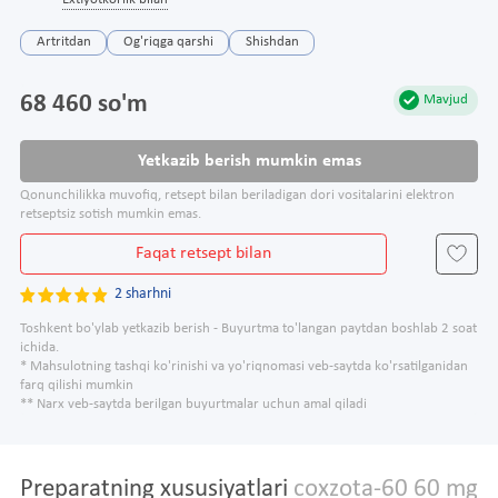
Extiyotkorlik bilan
Artritdan
Og'riqga qarshi
Shishdan
68 460 so'm
Mavjud
Yetkazib berish mumkin emas
Qonunchilikka muvofiq, retsept bilan beriladigan dori vositalarini elektron
retseptsiz sotish mumkin emas.
Faqat retsept bilan
2 sharhni
Toshkent bo'ylab yetkazib berish - Buyurtma to'langan paytdan boshlab 2 soat
ichida.
* Mahsulotning tashqi ko'rinishi va yo'riqnomasi veb-saytda ko'rsatilganidan
farq qilishi mumkin
** Narx veb-saytda berilgan buyurtmalar uchun amal qiladi
Preparatning xususiyatlari
coxzota-60 60 mg