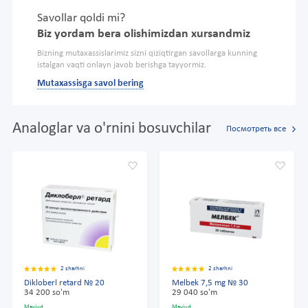
Savollar qoldi mi?
Biz yordam bera olishimizdan xursandmiz
Bizning mutaxassislarimiz sizni qiziqtirgan savollarga kunning
istalgan vaqti onlayn javob berishga tayyormiz.
Mutaxassisga savol bering
Analoglar va o'rnini bosuvchilar
Посмотреть все
2 sharhni
2 sharhni
Dikloberl retard № 20
Melbek 7,5 mg № 30
34 200 so'm
29 040 so'm
Mavjud
Mavjud