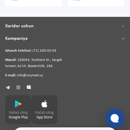
Xaridor uchun
Kompaniya
Ishonch telefoni:
(71) 200-03-03
Manzil:
100044, Toshkent sh., Sergeli
tumani, koʻch. Bezakchilik, 18A
E-mail:
info@oxymed.uz
Yuklab oling
Yuklab oling
Google Play
App Store