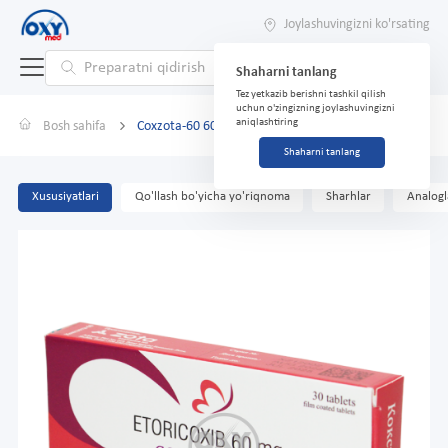
Joylashuvingizni ko'rsating
Shaharni tanlang
Tez yetkazib berishni tashkil qilish
uchun o'zingizning joylashuvingizni
aniqlashtiring
Bosh sahifa
Coxzota-60 60 mg No 30 tabletka.
Shaharni tanlang
Xususiyatlari
Qo'llash bo'yicha yo'riqnoma
Sharhlar
Analogl