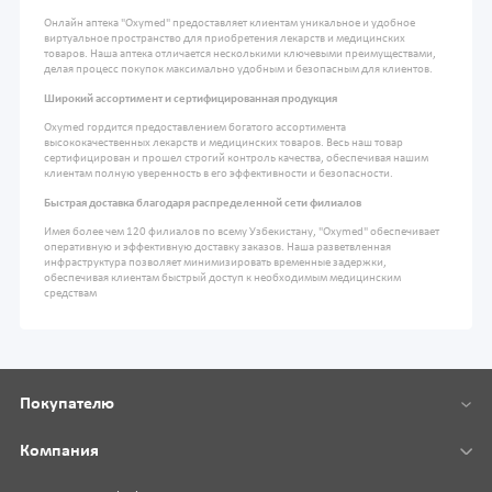
Онлайн аптека "Oxymed" предоставляет клиентам уникальное и удобное
виртуальное пространство для приобретения лекарств и медицинских
товаров. Наша аптека отличается несколькими ключевыми преимуществами,
делая процесс покупок максимально удобным и безопасным для клиентов.
Широкий ассортимент и сертифицированная продукция
Oxymed гордится предоставлением богатого ассортимента
высококачественных лекарств и медицинских товаров. Весь наш товар
сертифицирован и прошел строгий контроль качества, обеспечивая нашим
клиентам полную уверенность в его эффективности и безопасности.
Быстрая доставка благодаря распределенной сети филиалов
Имея более чем 120 филиалов по всему Узбекистану, "Oxymed" обеспечивает
оперативную и эффективную доставку заказов. Наша разветвленная
инфраструктура позволяет минимизировать временные задержки,
обеспечивая клиентам быстрый доступ к необходимым медицинским
средствам
Покупателю
Компания