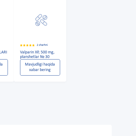
2 sharhni
LARI
Valparin XP, 500 mg,
planshetlar № 30
da
Mavjudligi haqida
xabar bering