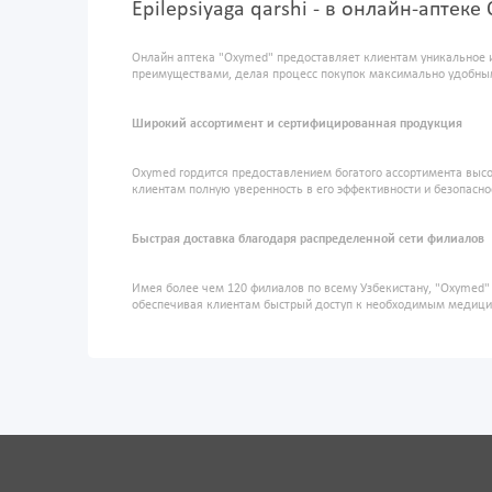
Epilepsiyaga qarshi - в онлайн-аптек
Онлайн аптека "Oxymed" предоставляет клиентам уникальное 
преимуществами, делая процесс покупок максимально удобны
Широкий ассортимент и сертифицированная продукция
Oxymed гордится предоставлением богатого ассортимента высо
клиентам полную уверенность в его эффективности и безопасно
Быстрая доставка благодаря распределенной сети филиалов
Имея более чем 120 филиалов по всему Узбекистану, "Oxymed
обеспечивая клиентам быстрый доступ к необходимым медиц