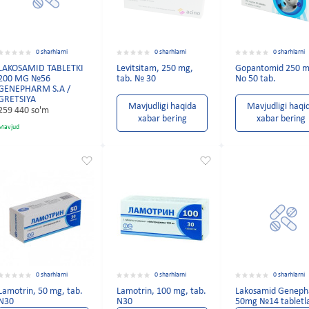
0 sharhlarni
0 sharhlarni
0 sharhlarni
LAKOSAMID TABLETKI
Levitsitam, 250 mg,
Gopantomid 250 
200 MG №56
tab. № 30
No 50 tab.
GENEPHARM S.A /
GRETSIYA
Mavjudligi haqida
Mavjudligi haqi
259 440 so'm
xabar bering
xabar bering
Mavjud
0 sharhlarni
0 sharhlarni
0 sharhlarni
Lamotrin, 50 mg, tab.
Lamotrin, 100 mg, tab.
Lakosamid Genep
N30
N30
50mg №14 tabletl