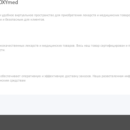
е OXYmed
и удобное виртуальное пространство для приобретения лекарств и медицинских това
м и безопасным для клиентов.
кокачественных лекарств и медицинских товаров. Весь наш товар сертифицирован и 
сти.
" обеспечивает оперативную и эффективную доставку заказов. Наша разветвленная ин
инским средствам