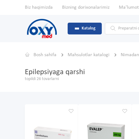
Biz haqimizda
Bizning dorixonalarimiz
Ma'lumot
Katalog
Bosh sahifa
Mahsulotlar katalogi
Nimada
Epilepsiyaga qarshi
topildi 26 tovarlarni