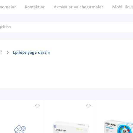
nomalar
Kontaktlar
Aktsiyalar va chegirmalar
Mobil ilov
n?
Epilepsiyaga qarshi