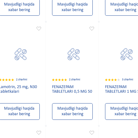
Mavjudligi haqida
Mavjudligi haqida
Mavjudligi haqi
xabar bering
xabar bering
xabar bering
2 sharhni
2 sharhni
3 sharhni
Lamotrin, 25 mg, N30
FENAZEPAM
FENAZEPAM
tabletkalari
TABLETLARI 0,5 MG 50
TABLETLARI 1 MG 
Mavjudligi haqida
Mavjudligi haqida
Mavjudligi haqi
xabar bering
xabar bering
xabar bering