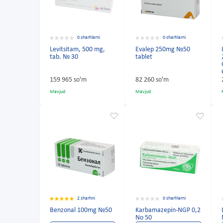
0 sharhlarni
0 sharhlarni
Levitsitam, 500 mg,
Evalep 250mg №50
tab. № 30
tablet
159 965 so'm
82 260 so'm
Mavjud
Mavjud
2 sharhni
0 sharhlarni
Benzonal 100mg №50
Karbamazepin-NGP 0,2
No 50