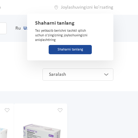
a
Joylashuvingizni ko'rsating
Shaharni tanlang
0
Savat
Ru
Uz
(71) 200-03-03
Tez yetkazib berishni tashkil qilish
uchun o'zingizning joylashuvingizni
aniqlashtiring
Shaharni tanlang
Saralash