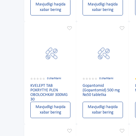
Mavjudligi haqida
Mavjudligi haqida
xabar bering
xabar bering
0 sharhlarni
0 sharhlarni
KVELEPT TAB
Gopantomid
POKRYTYE PLEN
(Gopantomid) 500 mg
OBOLOCHKAY 300MG
№50 tabletka
30
Mavjudligi haqida
Mavjudligi haqida
xabar bering
xabar bering