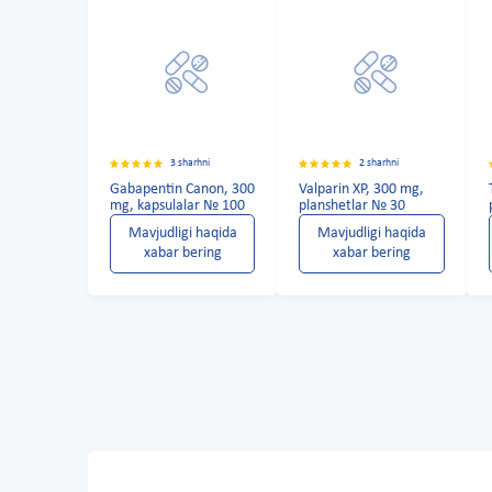
3 sharhni
2 sharhni
Gabapentin Canon, 300
Valparin XP, 300 mg,
mg, kapsulalar № 100
planshetlar № 30
Mavjudligi haqida
Mavjudligi haqida
xabar bering
xabar bering