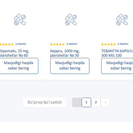
2 sharhni
2 sharhni
2 sharhni
Topamaks, 25 mg,
Keppra, 1000 mg,
TEBANTIN KAPSUL
planshetlar № 60
planshetlar № 50
300 MG 100
Mavjudligi haqida
Mavjudligi haqida
Mavjudligi haqi
xabar bering
xabar bering
xabar bering
Ko'proq ko'rsatish
1
2