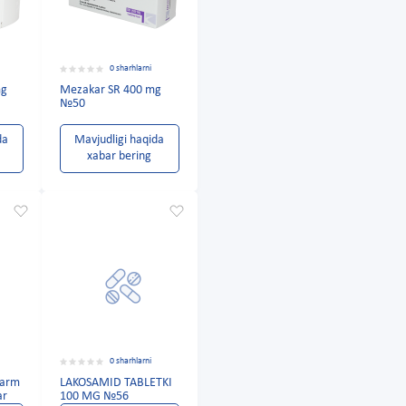
0 sharhlarni
mg
Mezakar SR 400 mg
№50
da
Mavjudligi haqida
xabar bering
0 sharhlarni
harm
LAKOSAMID TABLETKI
ar
100 MG №56