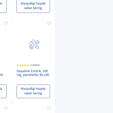
da
Mavjudligi haqida
xabar bering
2 sharhni
Depakine Enterik, 300
50
mg, planshetlar № 100
da
Mavjudligi haqida
xabar bering