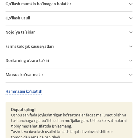
Qo'llash mumkin bo'lmagan holatlar
Qo'llash usuli
Nojo´ya ta´sirlar
Farmakologik xususiyatlari
Dorilarning o'zaro ta'siri
Maxsus ko'rsatmalar
Hammasini ko'rsatish
Diqqat qiling!
Ushbu sahifada joylashtirilgan ko'rsatmalar faqat ma'lumot olish va
tushunchaga ega bo'lish uchun mo'ljallangan. Ushbu ko'rsatmalarni
tibbiy maslahat sifatida ishlatmang.
Tashxis va davolash usulini tanlash faqat davolovchi shifokor
tomonidan amalga oshiriladi!