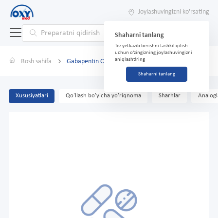
Joylashuvingizni ko'rsating
Shaharni tanlang
Tez yetkazib berishni tashkil qilish
uchun o'zingizning joylashuvingizni
aniqlashtiring
Bosh sahifa
Gabapentin Canon, 300 mg, kapsulalar № 100
Shaharni tanlang
Xususiyatlari
Qo'llash bo'yicha yo'riqnoma
Sharhlar
Analogl