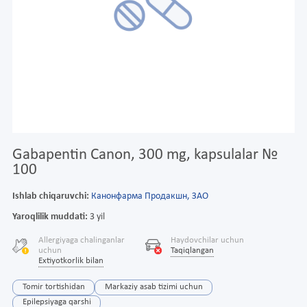
Gabapentin Canon, 300 mg, kapsulalar №
100
Ishlab chiqaruvchi:
Канонфарма Продакшн, ЗАО
Yaroqlilik muddati:
3 yil
Allergiyaga chalinganlar
Haydovchilar uchun
uchun
Taqiqlangan
Extiyotkorlik bilan
Tomir tortishidan
Markaziy asab tizimi uchun
Epilepsiyaga qarshi