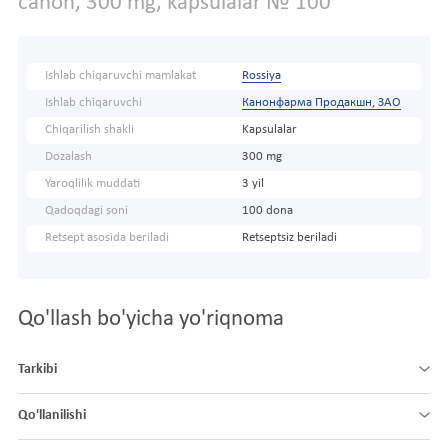
canon, 300 mg, kapsulalar № 100
Ishlab chiqaruvchi mamlakat
Rossiya
Ishlab chiqaruvchi
Канонфарма Продакшн, ЗАО
Chiqarilish shakli
Kapsulalar
Dozalash
300 mg
Yaroqlilik muddati
3 yil
Qadoqdagi soni
100 dona
Retsept asosida beriladi
Retseptsiz beriladi
Qo'llash bo'yicha yo'riqnoma
Tarkibi
Qo'llanilishi