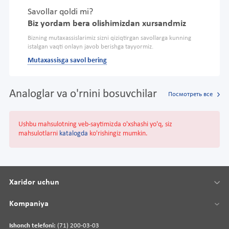
Savollar qoldi mi?
Biz yordam bera olishimizdan xursandmiz
Bizning mutaxassislarimiz sizni qiziqtirgan savollarga kunning
istalgan vaqti onlayn javob berishga tayyormiz.
Mutaxassisga savol bering
Analoglar va o'rnini bosuvchilar
Посмотреть все
Ushbu mahsulotning veb-saytimizda o'xshashi yo'q, siz
mahsulotlarni
katalogda
ko'rishingiz mumkin.
Xaridor uchun
Kompaniya
Ishonch telefoni:
(71) 200-03-03