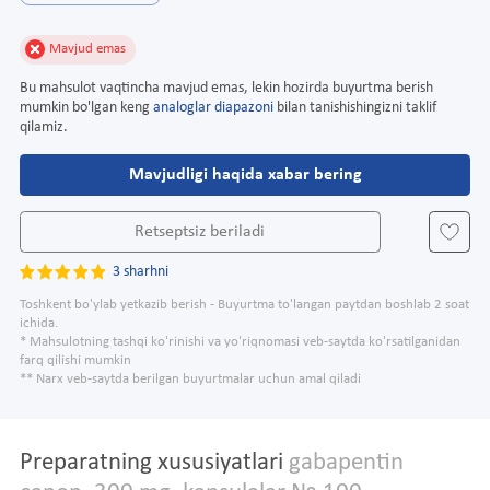
Mavjud emas
Bu mahsulot vaqtincha mavjud emas, lekin hozirda buyurtma berish
mumkin bo'lgan keng
analoglar diapazoni
bilan tanishishingizni taklif
qilamiz.
Mavjudligi haqida xabar bering
Retseptsiz beriladi
3 sharhni
Toshkent bo'ylab yetkazib berish - Buyurtma to'langan paytdan boshlab 2 soat
ichida.
* Mahsulotning tashqi ko'rinishi va yo'riqnomasi veb-saytda ko'rsatilganidan
farq qilishi mumkin
** Narx veb-saytda berilgan buyurtmalar uchun amal qiladi
Preparatning xususiyatlari
gabapentin