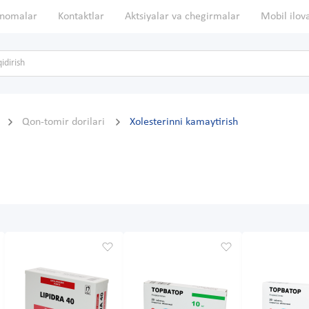
nomalar
Kontaktlar
Aktsiyalar va chegirmalar
Mobil ilov
Qon-tomir dorilari
Xolesterinni kamaytirish