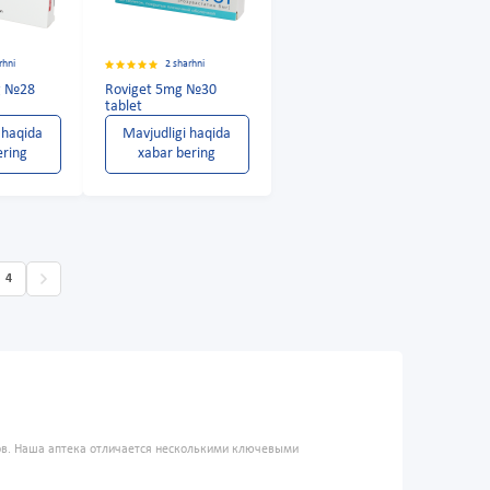
rhni
2 sharhni
mg №28
Roviget 5mg №30
tablet
 haqida
Mavjudligi haqida
ering
xabar bering
4
ров. Наша аптека отличается несколькими ключевыми