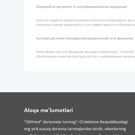
Широкий ассортимент и сертифицированная продукция
Oxymed гордится предоставлением богатого ассортимента высо
клиентам полную уверенность в его эффективности и безопасно
Быстрая доставка благодаря распределенной сети филиалов
Имея более чем 120 филиалов по всему Узбекистану, "Oxymed
обеспечивая клиентам быстрый доступ к необходимым медиц
Aloqa ma'lumotlari
"OXYmed" dorixonalar tarmog'i -O'zbekiston Respublikasidagi
eng yirik xususiy dorixona tarmoqlaridan biridir, odamlarning