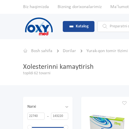
Biz haqimizda
Bizning dorixonalarimiz
Ma'lumot
Katalog
Bosh sahifa
Dorilar
Yurak-qon tomir tizimi
Xolesterinni kamaytirish
topildi 62 tovarni
Narxi
-