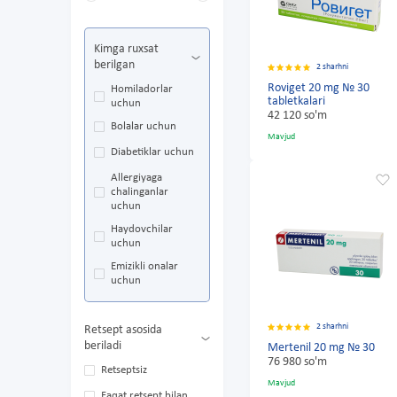
Kimga ruxsat
berilgan
2 sharhni
Roviget 20 mg № 30
Homiladorlar
tabletkalari
uchun
42 120 so'm
Bolalar uchun
Mavjud
Diabetiklar uchun
Allergiyaga
chalinganlar
uchun
Haydovchilar
uchun
Emizikli onalar
uchun
2 sharhni
Retsept asosida
beriladi
Mertenil 20 mg № 30
76 980 so'm
Retseptsiz
Mavjud
Faqat retsept bilan