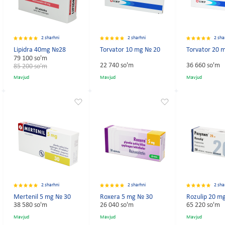
2 sharhni
2 sharhni
2 sha
Lipidra 40mg №28
Torvator 10 mg № 20
Torvator 20 
79 100 so'm
22 740 so'm
36 660 so'm
85 200 so'm
Mavjud
Mavjud
Mavjud
2 sharhni
2 sharhni
2 sha
Mertenil 5 mg № 30
Roxera 5 mg № 30
Rozulip 20 m
38 580 so'm
26 040 so'm
65 220 so'm
Mavjud
Mavjud
Mavjud