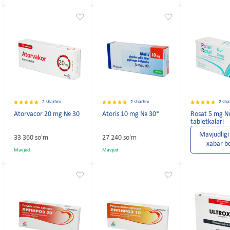
2 sharhni
2 sharhni
2 sha
Atorvacor 20 mg № 30
Atoris 10 mg № 30*
Rosat 5 mg 
tabletkalari
Mavjudligi
33 360 so'm
27 240 so'm
xabar b
Mavjud
Mavjud