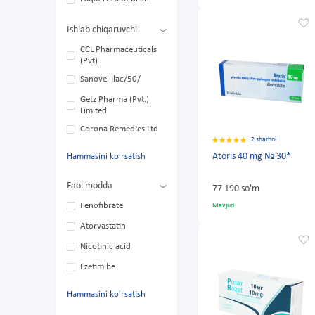
Ishlab chiqaruvchi
CCL Pharmaceuticals
(Pvt)
Sanovel Ilac/50/
Getz Pharma (Pvt.)
Limited
Corona Remedies Ltd
2 sharhni
Atoris 40 mg № 30*
Hammasini ko'rsatish
Faol modda
77 190 so'm
Fenofibrate
Mavjud
Atorvastatin
Nicotinic acid
Ezetimibe
Hammasini ko'rsatish