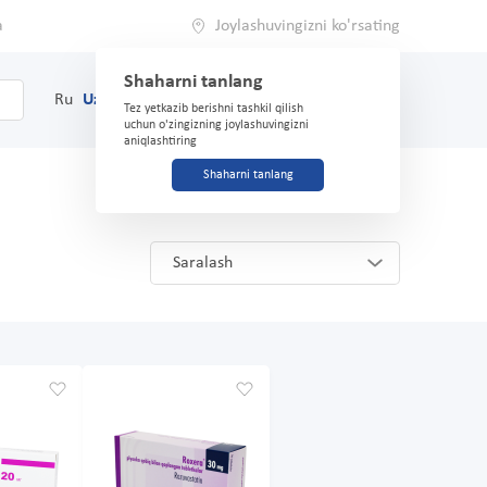
a
Joylashuvingizni ko'rsating
Shaharni tanlang
0
Savat
Ru
Uz
(71) 200-03-03
Tez yetkazib berishni tashkil qilish
uchun o'zingizning joylashuvingizni
aniqlashtiring
Shaharni tanlang
Saralash