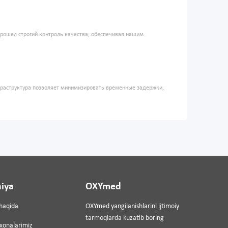
прошел строгий контроль качества, обеспечивая нашим
фраструктура позволяет минимизировать временные задержки,
iya
OXYmed
haqida
OXYmed yangilanishlarini ijtimoiy
tarmoqlarda kuzatib boring
ixonalarimiz