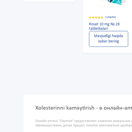
2 sharhni
Rosat 10 mg № 28
tabletkalari
Mavjudligi haqida
xabar bering
Xolesterinni kamaytirish - в онлайн-а
Онлайн аптека "Oxymed" предоставляет клиентам уникальное 
преимуществами, делая процесс покупок максимально удобны