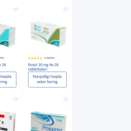
rhni
2 sharhni
№ 28
Rosat 20 mg № 28
tabletkalari
 haqida
Mavjudligi haqida
ering
xabar bering