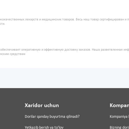
кокачественных лекарств и медицинских товаров. Весь наш товар сертифицирован и 
сти.
" обеспечивает оперативную и эффективную доставку заказов. Наша разветвленная ин
инским средствам
Xaridor uchun
Kompan
Dorilar qanday buyurtma qilinadi?
Kompaniya 
Yetkazib berish va to'lov
Bizning dor