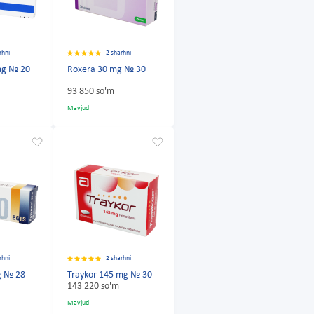
rhni
2 sharhni
mg № 20
Roxera 30 mg № 30
93 850 so'm
Mavjud
rhni
2 sharhni
g № 28
Traykor 145 mg № 30
143 220 so'm
Mavjud