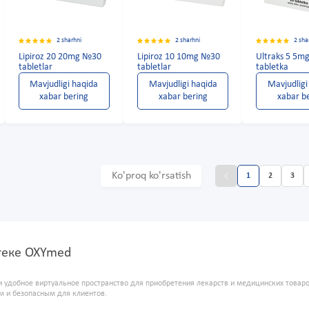
2 sharhni
2 sharhni
2 sha
Lipiroz 20 20mg №30
Lipiroz 10 10mg №30
Ultraks 5 5
tabletlar
tabletlar
tabletka
Mavjudligi haqida
Mavjudligi haqida
Mavjudligi
xabar bering
xabar bering
xabar b
Ko'proq ko'rsatish
1
2
3
птеке OXYmed
и удобное виртуальное пространство для приобретения лекарств и медицинских това
м и безопасным для клиентов.