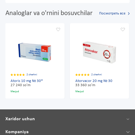
Analoglar va o'rnini bosuvchilar
Посмотреть все
2 sharhni
2 sharhni
Atoris 10 mg № 30*
Atorvacor 20 mg № 30
27 240 so'm
33 360 so'm
Mavjud
Mavjud
Xaridor uchun
Kompaniya