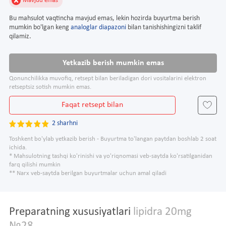
Mavjud emas
Bu mahsulot vaqtincha mavjud emas, lekin hozirda buyurtma berish
mumkin bo'lgan keng
analoglar diapazoni
bilan tanishishingizni taklif
qilamiz.
Yetkazib berish mumkin emas
Qonunchilikka muvofiq, retsept bilan beriladigan dori vositalarini elektron
retseptsiz sotish mumkin emas.
Faqat retsept bilan
2 sharhni
Toshkent bo'ylab yetkazib berish - Buyurtma to'langan paytdan boshlab 2 soat
ichida.
* Mahsulotning tashqi ko'rinishi va yo'riqnomasi veb-saytda ko'rsatilganidan
farq qilishi mumkin
** Narx veb-saytda berilgan buyurtmalar uchun amal qiladi
Preparatning xususiyatlari
lipidra 20mg