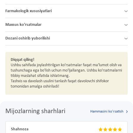
Farmakologik xususiyatlari
Maxsus ko'rsatmalar
Dozani oshirib yuborilishi
Diqqat qiling!
Ushbu sahifada joylashtirilgan ko'rsatmalar faqat ma'lumot olish va
tushunchaga ega bo'lish uchun mo'ljallangan. Ushbu ko'rsatmalarni
tibbiy maslahat sifatida ishlatmang.
Tashxis va davolash usulini tanlash faqat davolovchi shifokor
tomonidan amalga oshiriladi!
Mijozlarning sharhlari
Hammasini ko'rsatish
Shahnoza