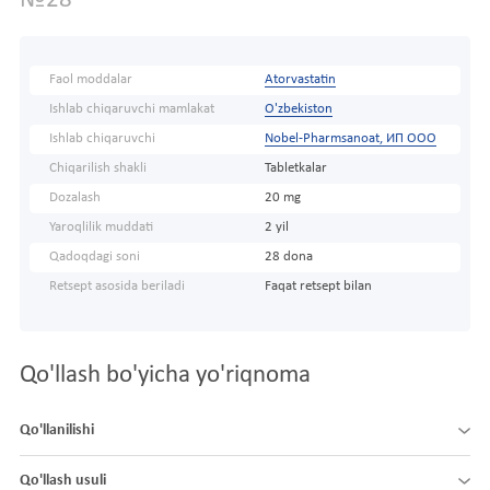
№28
Faol moddalar
Atorvastatin
Ishlab chiqaruvchi mamlakat
O'zbekiston
Ishlab chiqaruvchi
Nobel-Pharmsanoat, ИП ООО
Chiqarilish shakli
Tabletkalar
Dozalash
20 mg
Yaroqlilik muddati
2 yil
Qadoqdagi soni
28 dona
Retsept asosida beriladi
Faqat retsept bilan
Qo'llash bo'yicha yo'riqnoma
Qo'llanilishi
Qo'llash usuli