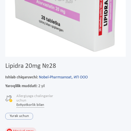
Lipidra 20mg №28
Ishlab chiqaruvchi:
Nobel-Pharmsanoat, ИП ООО
Yaroqlilik muddati:
2 yil
Allergiyaga chalinganlar
uchun
Extiyotkorlik bilan
Yurak uchun