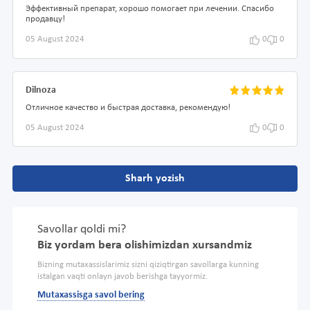
Эффективный препарат, хорошо помогает при лечении. Спасибо
продавцу!
05 August 2024
0
0
Dilnoza
Отличное качество и быстрая доставка, рекомендую!
05 August 2024
0
0
Sharh yozish
Savollar qoldi mi?
Biz yordam bera olishimizdan xursandmiz
Bizning mutaxassislarimiz sizni qiziqtirgan savollarga kunning
istalgan vaqti onlayn javob berishga tayyormiz.
Mutaxassisga savol bering