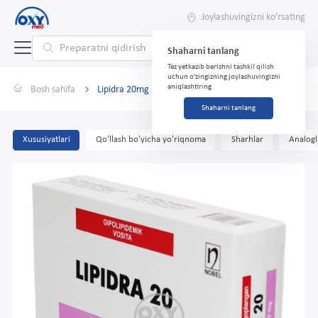
Joylashuvingizni ko'rsating
Shaharni tanlang
Tez yetkazib berishni tashkil qilish
uchun o'zingizning joylashuvingizni
aniqlashtiring
Bosh sahifa
Lipidra 20mg №28
Shaharni tanlang
Xususiyatlari
Qo'llash bo'yicha yo'riqnoma
Sharhlar
Analogl