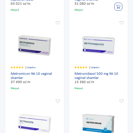
63 021 so'm
31 080 so'm
Mavjud
Mavjud
2 sharhni
2 sharhni
Metromicon № 10 vaginal
Metronidazol 500 mg № 10
shamlar
vaginal shamlar
37 499 so'm
13 380 so'm
Mavjud
Mavjud