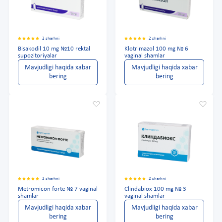
2 sharhni
2 sharhni
Bisakodil 10 mg №10 rektal
Klotrimazol 100 mg № 6
supozitoriyalar
vaginal shamlar
Mavjudligi haqida xabar
Mavjudligi haqida xabar
bering
bering
2 sharhni
2 sharhni
Metromicon forte № 7 vaginal
Clindabiox 100 mg № 3
shamlar
vaginal shamlar
Mavjudligi haqida xabar
Mavjudligi haqida xabar
bering
bering