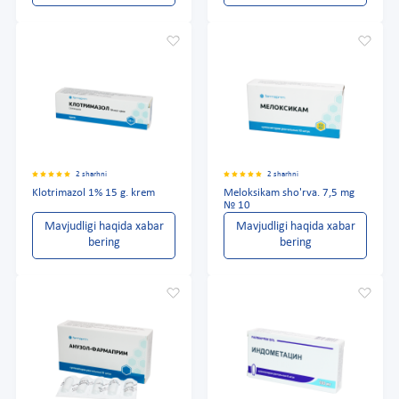
2 sharhni
2 sharhni
Klotrimazol 1% 15 g. krem
Meloksikam sho'rva. 7,5 mg
№ 10
Mavjudligi haqida xabar
Mavjudligi haqida xabar
bering
bering