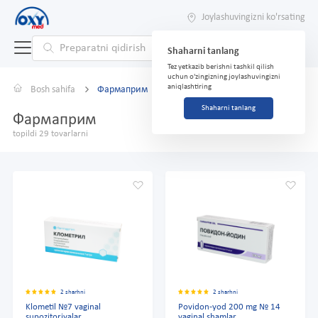
Joylashuvingizni ko'rsating
Shaharni tanlang
Tez yetkazib berishni tashkil qilish
uchun o'zingizning joylashuvingizni
aniqlashtiring
Bosh sahifa
Фармаприм
Shaharni tanlang
Фармаприм
topildi 29 tovarlarni
2 sharhni
2 sharhni
Klometil №7 vaginal
Povidon-yod 200 mg № 14
supozitoriyalar
vaginal shamlar