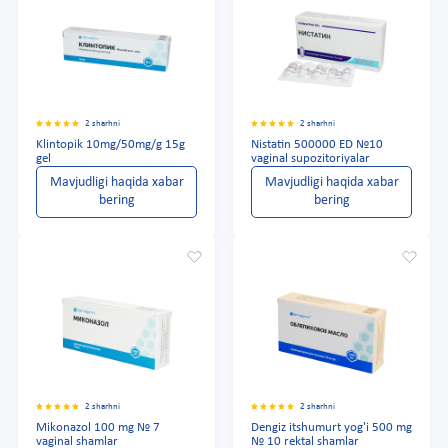
2 sharhni
2 sharhni
Klintopik 10mg/50mg/g 15g
Nistatin 500000 ED №10
gel
vaginal supozitoriyalar
Mavjudligi haqida xabar
Mavjudligi haqida xabar
bering
bering
2 sharhni
2 sharhni
Mikonazol 100 mg № 7
Dengiz itshumurt yog'i 500 mg
vaginal shamlar
№ 10 rektal shamlar