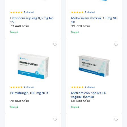
2 sharhni
2 sharhni
Estrinorm sup.vag.0,5 mg No
Meloksikam sho'rva. 15 mg №
15
10
73 440 so'm
39 720 so'm
Mavjud
Mavjud
2 sharhni
2 sharhni
Primafungin 100 mg № 3
Metromicon neo № 14
vaginal shamlar
28 860 so'm
68 400 so'm
Mavjud
Mavjud