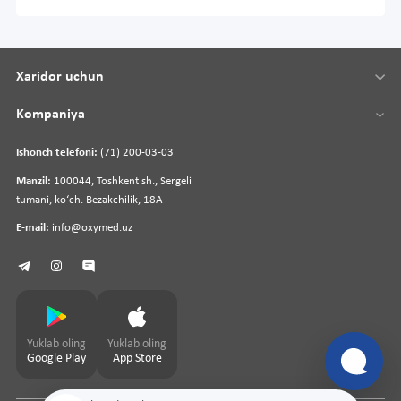
Xaridor uchun
Kompaniya
Ishonch telefoni:
(71) 200-03-03
Manzil:
100044, Toshkent sh., Sergeli
tumani, koʻch. Bezakchilik, 18A
E-mail:
info@oxymed.uz
Yuklab oling
Yuklab oling
Google Play
App Store