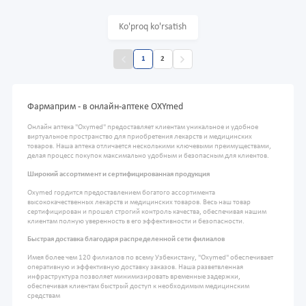
Ko'proq ko'rsatish
1
2
Фармаприм - в онлайн-аптеке OXYmed
Онлайн аптека "Oxymed" предоставляет клиентам уникальное и удобное
виртуальное пространство для приобретения лекарств и медицинских
товаров. Наша аптека отличается несколькими ключевыми преимуществами,
делая процесс покупок максимально удобным и безопасным для клиентов.
Широкий ассортимент и сертифицированная продукция
Oxymed гордится предоставлением богатого ассортимента
высококачественных лекарств и медицинских товаров. Весь наш товар
сертифицирован и прошел строгий контроль качества, обеспечивая нашим
клиентам полную уверенность в его эффективности и безопасности.
Быстрая доставка благодаря распределенной сети филиалов
Имея более чем 120 филиалов по всему Узбекистану, "Oxymed" обеспечивает
оперативную и эффективную доставку заказов. Наша разветвленная
инфраструктура позволяет минимизировать временные задержки,
обеспечивая клиентам быстрый доступ к необходимым медицинским
средствам