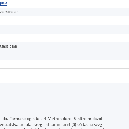
прим
 shamchalar
1
tsept bilan
lida. Farmakologik ta'siri Metronidazol 5-nitroimidazol
sentratsiyalar, ular sezgir shtammlarni (S) o‘rtacha sezgir