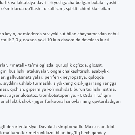
dorlik va laktatsiya davri - 6 yoshgacha bo‘lgan bolalar yoshi -
‘smirlarda qo‘llash - disulfiram, spirtli ichimliklar bilan
dan keyin, oz miqdorda suv yoki sut bilan chaynamasdan qabul
martalik 2,0 g dozada yoki 10 kun davomida davolash kursi
rlar, «metall» ta'mi og'izda, quruqlik og'izda, glossit,
ini buzilishi, ataksiyalar, ongni chalkashtirish, asabiylik,
lar, gallyutsinatsiyalar, periferik neyropatiya, quloqda
iya, siydikni ushlab turmaslik, siydikning qizil-jigarrang rangga
masi, qichish, gipermiya ko'rinishida), burun tiqilishi, isitma,
niya, agranulotsitoz, trombotsitopeniya, - EKGda T to'lqini
- anafilaktik shok - jigar funksional sinovlarining qaytariladigan
engil dezorientatsiya. Davolash simptomatik. Maxsus antidot
nik ma’lumotlar metronidazol bilan bog‘liq hech qanday