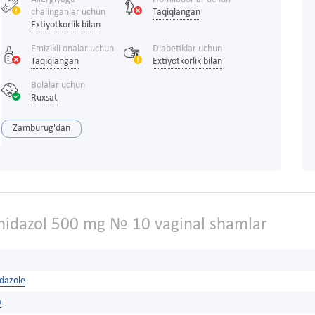
chalinganlar uchun
Taqiqlangan
Extiyotkorlik bilan
Emizikli onalar uchun
Diabetiklar uchun
Taqiqlangan
Extiyotkorlik bilan
Bolalar uchun
Ruxsat
Zamburug'dan
idazol 500 mg № 10 vaginal shamlar
dazole
a