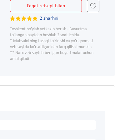
Faqat retsept bilan
2 sharhni
Toshkent bo'ylab yetkazib berish - Buyurtma
to'langan paytdan boshlab 2 soat ichida.
* Mahsulotning tashqi ko'rinishi va yo'riqnomasi
veb-saytda ko'rsatilganidan farq qilishi mumkin
** Narx veb-saytda berilgan buyurtmalar uchun
amal qiladi