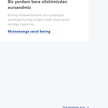
Biz yordam bera olishimizdan
xursandmiz
Bizning mutaxassislarimiz sizni qiziqtirgan
savollarga kunning istalgan vaqti onlayn javob
berishga tayyormiz.
Mutaxassisga savol bering
Посмотреть все