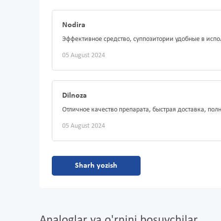
Nodira
Эффективное средство, суппозитории удобные в исп
05 August 2024
Dilnoza
Отличное качество препарата, быстрая доставка, пол
05 August 2024
Sharh yozish
Analoglar va o'rnini bosuvchilar