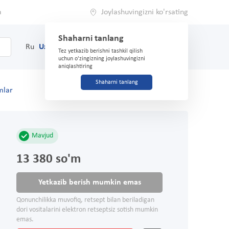
a
Joylashuvingizni ko'rsating
Shaharni tanlang
0
Savat
Ru
Uz
(71) 200-03-03
Tez yetkazib berishni tashkil qilish
uchun o'zingizning joylashuvingizni
aniqlashtiring
Shaharni tanlang
mlar
Mavjud
13 380 so'm
Yetkazib berish mumkin emas
Qonunchilikka muvofiq, retsept bilan beriladigan
dori vositalarini elektron retseptsiz sotish mumkin
emas.