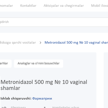
nomalar
Kontaktlar
Aktsiyalar va chegirmalar
Mobil ilov
idozga qarshi vositalar
Metronidazol 500 mg № 10 vaginal sha
arhlar
Analoglar va o'rnini bosuvchilar
Metronidazol 500 mg № 10 vaginal
shamlar
Ishlab chiqaruvchi:
Фармаприм
Allergiyaga
Homiladorlar uchun