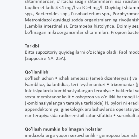
shtammlardan, o‘rtacha sezgir shtammlarni esa rezisten
taqdim etiladi: S <4 mg/l va R >4 mg/l. Quyidagi shtamm
spp., Bacteroides spp., Fusobacterium spp., Porphyromonas
Metronidazol quyidagi sodda organizmlarning rivojlanishin
(Lamblia intestinalis), Entamoeba histolytica. Doimiy se
bo‘lmagan mikroorganizmlar shtammlari: Propionibacte
Tarkibi
Bitta supozitoriy quyidagilarni o‘z ichiga oladi: Faol m
(Suppocire NAI 25A).
Qo'llanilishi
qo‘llash uchun • ichak amebiazi (ameb dizenteriyasi) va
lyamblioz, balantidiaz, teri leyshmaniozi • trixomoniaz (
infeksiyalarda kombinasiyalangan terapiya • bakterial vagi
soxta membranoz kolit • oshqozon va o‘n ikki barmoqli ic
(kombinasiyalangan terapiya tarkibida) H. pylori ni eradik
appendektomiya, ginekologik aralashuvlarda operatsiyada
nur terapiyasida radiosensibilizator sifatida • surunkali 
Qo'llash mumkin bo'lmagan holatlar
imidazolalarga yuqori sezuvchanlik - gemopoez buzilishi 