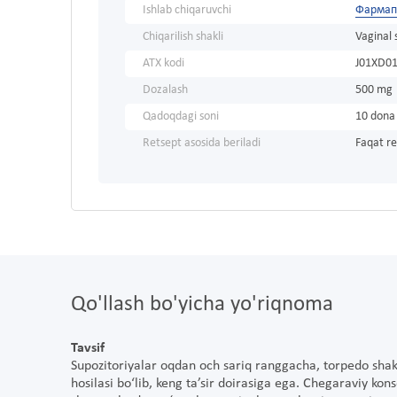
Ishlab chiqaruvchi
Фарма
Chiqarilish shakli
Vaginal
ATX kodi
J01XD0
Dozalash
500 mg
Qadoqdagi soni
10 dona
Retsept asosida beriladi
Faqat re
Qo'llash bo'yicha yo'riqnoma
Tavsif
Supozitoriyalar oqdan och sariq ranggacha, torpedo shak
hosilasi bo‘lib, keng ta’sir doirasiga ega. Chegaraviy kon