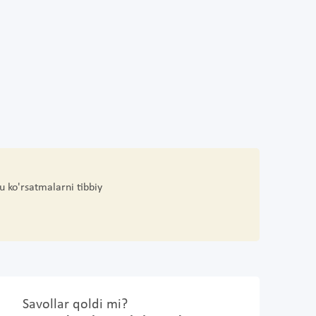
u ko'rsatmalarni tibbiy
Savollar qoldi mi?