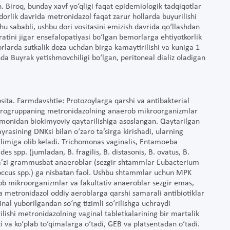
. Biroq, bunday xavf yo‘qligi faqat epidemiologik tadqiqotlar
orlik davrida metronidazol faqat zarur hollarda buyurilishi
hu sababli, ushbu dori vositasini emizish davrida qo‘llashdan
ratini jigar ensefalopatiyasi bo‘lgan bemorlarga ehtiyotkorlik
orlarda sutkalik doza uchdan birga kamaytirilishi va kuniga 1
da Buyrak yetishmovchiligi bo‘lgan, peritoneal dializ oladigan
ita. Farmdavshtie: Protozoylarga qarshi va antibakterial
-nitrogruppaning metronidazolning anaerob mikroorganizmlar
tomonidan biokimyoviy qaytarilishiga asoslangan. Qaytarilgan
asining DNKsi bilan o‘zaro ta’sirga kirishadi, ularning
 o‘limiga olib keladi. Trichomonas vaginalis, Entamoeba
s spp. (jumladan, B. fragilis, B. distasonis, B. ovatus, B.
ba’zi grammusbat anaeroblar (sezgir shtammlar Eubacterium
coccus spp.) ga nisbatan faol. Ushbu shtammlar uchun MPK
ob mikroorganizmlar va fakultativ anaeroblar sezgir emas,
a metronidazol oddiy aeroblarga qarshi samarali antibiotiklar
ginal yuborilgandan so‘ng tizimli so‘rilishga uchraydi
rilishi metronidazolning vaginal tabletkalarining bir martalik
i va ko‘plab to‘qimalarga o‘tadi, GEB va platsentadan o‘tadi.