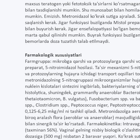
maxsus teratogen yoki fetotoksik ta’sirlarni ko‘rsatmagan
bilan tasdiqlanishi mumkin. Shu munosabat bilan homilad
mumkin. Emizish. Metronidazol ko‘krak sutiga ajraladi. S
saqlanish kerak. Jigar funksiyasi buzilganda Mistol prepa
bilan buyurish kerak. Jigar ensefalopatiyasi bo‘lgan bem
marta qabul qilinishi mumkin. Buyrak funksiyasi buzilgan
bemorlarda doza tuzatish talab etilmaydi.
Farmakologik xususiyatlari
Farmgruppa: mikrobga qarshi va protozoylarga qarshi vos
preparat, 5-nitroimidazol hosilasi. Ta'sir mexanizmi 5
va protozoylarning hujayra ichidagi transport oqsillari 
metronidazolning 5-nitrogruppasi mikroorganizmlar hujayr
nuklein kislotalari sintezini ingibirlab, bakteriyalarning
histolytica, shuningdek, grammanfiy anaeroblar Bacteroide
thetaiotaomicron, B. vulgatus), Fusobacterium spp. va 
spp., Clostridium spp., Peptococcus niger, Peptostrepto
0,125-6,25 mkg/ml ni tashkil qiladi. Metronidazolga aer
biroq aralash flora (aeroblar va anaeroblar) mavjudligid
bilan sinergik ta’sir ko‘rsatadi. Farmakokinetika: Intrava
(taxminan 56%). Vaginal gelning nisbiy biologik o‘zlashti
dozasiga (500 mg) nisbatan 2 baravar yuqori. Ko‘krak sut