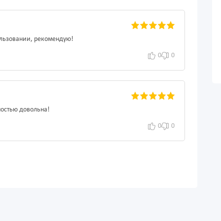
ользовании, рекомендую!
0
0
ностью довольна!
0
0