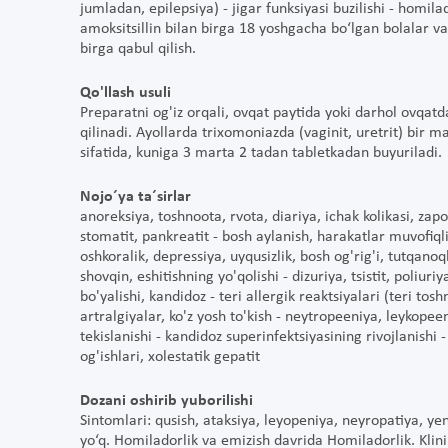
jumladan, epilepsiya) - jigar funksiyasi buzilishi - homila
amoksitsillin bilan birga 18 yoshgacha bo‘lgan bolalar va o
birga qabul qilish.
Qo'llash usuli
Preparatni og'iz orqali, ovqat paytida yoki darhol ovqat
qilinadi. Ayollarda trixomoniazda (vaginit, uretrit) bir 
sifatida, kuniga 3 marta 2 tadan tabletkadan buyuriladi.
Nojo´ya ta´sirlar
anoreksiya, toshnoota, rvota, diariya, ichak kolikasi, zapo
stomatit, pankreatit - bosh aylanish, harakatlar muvofiqlig
oshkoralik, depressiya, uyqusizlik, bosh og'rig'i, tutqanoq
shovqin, eshitishning yo'qolishi - dizuriya, tsistit, poliur
bo'yalishi, kandidoz - teri allergik reaktsiyalari (teri tosh
artralgiyalar, ko'z yosh to'kish - neytropeeniya, leykopee
tekislanishi - kandidoz superinfektsiyasining rivojlanishi 
og'ishlari, xolestatik gepatit
Dozani oshirib yuborilishi
Sintomlari: qusish, ataksiya, leyopeniya, neyropatiya, y
yo‘q. Homiladorlik va emizish davrida Homiladorlik. Kli