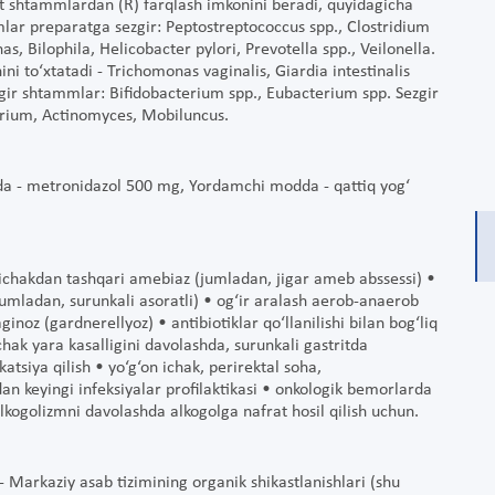
t shtammlardan (R) farqlash imkonini beradi, quyidagicha
lar preparatga sezgir: Peptostreptococcus spp., Clostridium
, Bilophila, Helicobacter pylori, Prevotella spp., Veilonella.
i to‘xtatadi - Trichomonas vaginalis, Giardia intestinalis
zgir shtammlar: Bifidobacterium spp., Eubacterium spp. Sezgir
rium, Actinomyces, Mobiluncus.
odda - metronidazol 500 mg, Yordamchi modda - qattiq yog‘
 ichakdan tashqari amebiaz (jumladan, jigar ameb abssessi) •
jumladan, surunkali asoratli) • og‘ir aralash aerob-anaerob
noz (gardnerellyoz) • antibiotiklar qo‘llanilishi bilan bog‘liq
hak yara kasalligini davolashda, surunkali gastritda
atsiya qilish • yo‘g‘on ichak, perirektal soha,
n keyingi infeksiyalar profilaktikasi • onkologik bemorlarda
alkogolizmni davolashda alkogolga nafrat hosil qilish uchun.
- Markaziy asab tizimining organik shikastlanishlari (shu