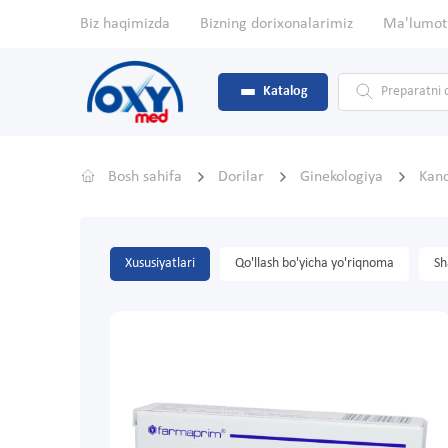
Biz haqimizda
Bizning dorixonalarimiz
Ma'lumot
Katalog
Bosh sahifa
Dorilar
Ginekologiya
Kand
Xususiyatlari
Qo'llash bo'yicha yo'riqnoma
Sh