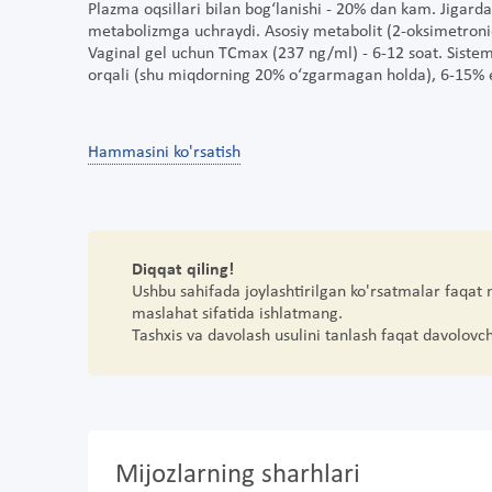
Plazma oqsillari bilan bog‘lanishi - 20% dan kam. Jigarda 
metabolizmga uchraydi. Asosiy metabolit (2-oksimetronida
Vaginal gel uchun TCmax (237 ng/ml) - 6-12 soat. Sistema
orqali (shu miqdorning 20% o‘zgarmagan holda), 6-15% es
Hammasini ko'rsatish
Diqqat qiling!
Ushbu sahifada joylashtirilgan ko'rsatmalar faqat
maslahat sifatida ishlatmang.
Tashxis va davolash usulini tanlash faqat davolovc
Mijozlarning sharhlari