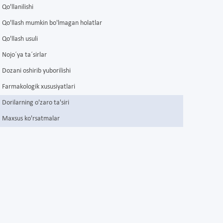
Qo'llanilishi
Qo'llash mumkin bo'lmagan holatlar
Qo'llash usuli
Nojo´ya ta´sirlar
Dozani oshirib yuborilishi
Farmakologik xususiyatlari
Dorilarning o'zaro ta'siri
Maxsus ko'rsatmalar