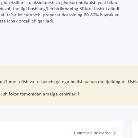
gidroksillanish, oksidlanish va glyukuronidlanish yo‘li bilan
zol) faolligi boshlang‘ich birikmaning 30% ni tashkil qiladi.
li ta’sir ko‘rsatuvchi preparat dozasining 60-80% buyraklar
a ichak orqali chiqariladi.
 ma'lumot olish va tushunchaga ega bo'lish uchun mo'ljallangan. Ushb
hi shifokor tomonidan amalga oshiriladi!
Hammasini ko'rsatish