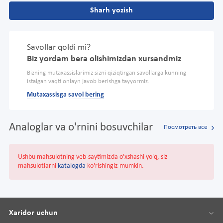
Sharh yozish
Savollar qoldi mi?
Biz yordam bera olishimizdan xursandmiz
Bizning mutaxassislarimiz sizni qiziqtirgan savollarga kunning
istalgan vaqti onlayn javob berishga tayyormiz.
Mutaxassisga savol bering
Analoglar va o'rnini bosuvchilar
Посмотреть все
Ushbu mahsulotning veb-saytimizda o'xshashi yo'q, siz
mahsulotlarni
katalogda
ko'rishingiz mumkin.
Xaridor uchun