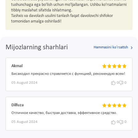
tushunchaga ega bo'lish uchun mo'ljallangan. Ushbu ko'rsatmalarni
tibbiy maslahat sifatida ishlatmang.
Tashxis va davolash usulini tanlash faqat davolovchi shifokor
tomonidan amalga oshiriladi!
Mijozlarning sharhlari
Hammasini ko'rsatish
Akmal
Бисакодил прекрасно справляется с функцией, рекомендую всем!
05 August 2024
0
0
Dilfuza
Отличное качество, быстрая доставка, эффективное средство.
05 August 2024
0
0