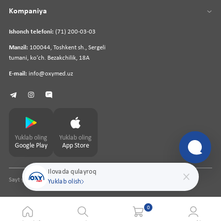
Kompaniya
Ishonch telefoni:
(71) 200-03-03
Manzil:
100044, Toshkent sh., Sergeli
tumani, koʻch. Bezakchilik, 18A
E-mail:
info@oxymed.uz
Yuklab oling
Yuklab oling
Google Play
App Store
Ilovada qulayroq
Sayt yaratuvchi
pharmit.uz
Yuklab olish
0