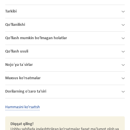
Tarkibi
Qo'llanilishi
Qo'llash mumkin bo'lmagan holatlar
Qo'llash usuli
Nojo´ya ta´sirlar
Maxsus ko'rsatmalar
Dorilarning o'zaro ta'siri
Hammasini ko'rsatish
Diqqat qiling!
Ushbu sahifada joylashtirilgan ko'rsatmalar faqat ma'lumot olish va