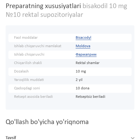
Preparatning xususiyatlari
bisakodil 10 mg
№10 rektal supozitoriyalar
Faol moddalar
Bisacodyl
Ishlab chiqaruvchi mamlakat
Moldova
Ishlab chiqaruvchi
Фармаприм
Chiqarilish shakli
Rektal shamlar
Dozalash
10 mg
Yaroqlilik muddati
2 yil
Qadoqdagi soni
10 dona
Retsept asosida beriladi
Retseptsiz beriladi
Qo'llash bo'yicha yo'riqnoma
Tavsif