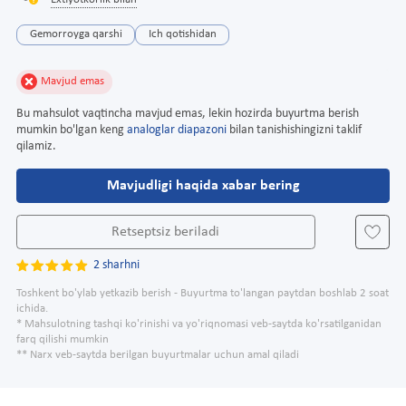
Extiyotkorlik bilan
Gemorroyga qarshi
Ich qotishidan
Mavjud emas
Bu mahsulot vaqtincha mavjud emas, lekin hozirda buyurtma berish
mumkin bo'lgan keng
analoglar diapazoni
bilan tanishishingizni taklif
qilamiz.
Mavjudligi haqida xabar bering
Retseptsiz beriladi
2 sharhni
Toshkent bo'ylab yetkazib berish - Buyurtma to'langan paytdan boshlab 2 soat
ichida.
* Mahsulotning tashqi ko'rinishi va yo'riqnomasi veb-saytda ko'rsatilganidan
farq qilishi mumkin
** Narx veb-saytda berilgan buyurtmalar uchun amal qiladi