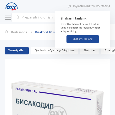
Joylashuvingizni ko'rsating
Shaharni tanlang
Tez yetkazib berishni tashkil qilish
uchun o'zingizning joylashuvingizni
aniqlashtiring
Bosh sahifa
Bisakodil 10 mg №10 rektal supozitoriyalar
Shaharni tanlang
Xususiyatlari
Qo'llash bo'yicha yo'riqnoma
Sharhlar
Analogl