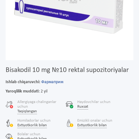
Bisakodil 10 mg №10 rektal supozitoriyalar
Ishlab chiqaruvchi:
Фармаприм
Yaroqlilik muddati:
2 yil
Allergiyaga chalinganlar
Haydovchilar uchun
uchun
Ruxsat
Taqiqlangan
Homiladorlar uchun
Emizikli onalar uchun
Extiyotkorlik bilan
Extiyotkorlik bilan
Bolalar uchun