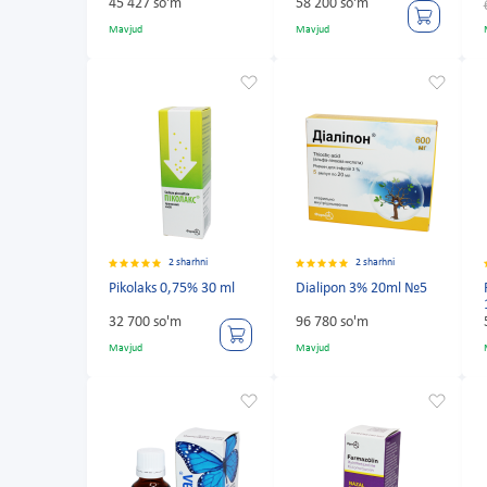
45 427 so'm
58 200 so'm
Mavjud
Mavjud
2 sharhni
2 sharhni
Pikolaks 0,75% 30 ml
Dialipon 3% 20ml №5
32 700 so'm
96 780 so'm
Mavjud
Mavjud