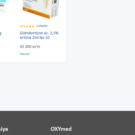
2 sharhni
g
Gidrokortizon ac. 2,5%
eritma 2ml No 10
45 300 so'm
Mavjud
iya
OXYmed