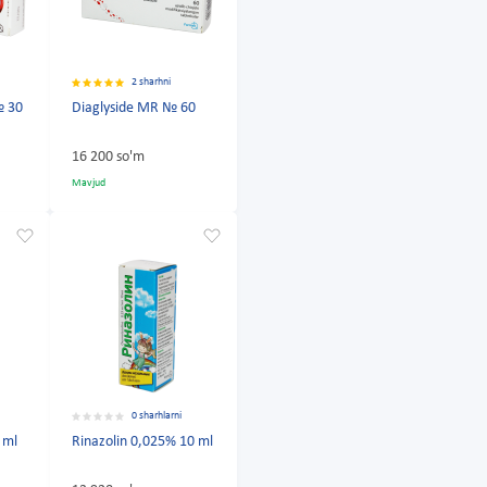
2 sharhni
№ 30
Diaglyside MR № 60
16 200 so'm
Mavjud
0 sharhlarni
 ml
Rinazolin 0,025% 10 ml