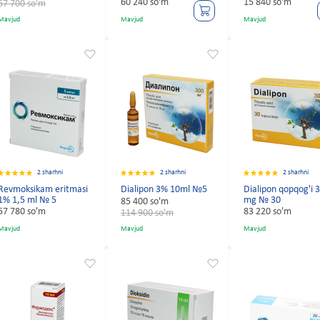
60 240 so'm
15 840 so'm
67 700 so'm
Mavjud
Mavjud
Mavjud
2 sharhni
2 sharhni
2 sharhni
Revmoksikam eritmasi
Dialipon 3% 10ml №5
Dialipon qopqog'i 
1% 1,5 ml № 5
mg № 30
85 400 so'm
57 780 so'm
83 220 so'm
114 900 so'm
Mavjud
Mavjud
Mavjud