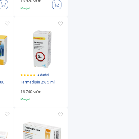
13 920 so'm
Mavjud
2 sharhni
300
Farmadipin 2% 5 ml
16 740 so'm
Mavjud