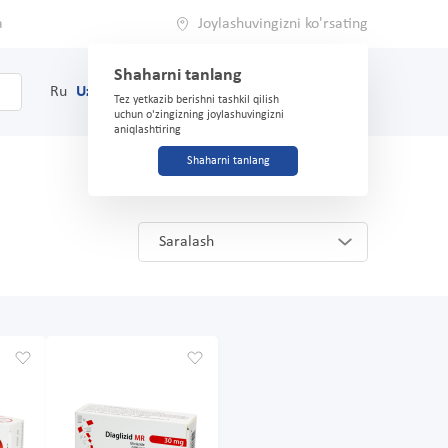
a
Joylashuvingizni ko'rsating
Shaharni tanlang
0
Savat
Ru
Uz
(71) 200-03-03
Tez yetkazib berishni tashkil qilish
uchun o'zingizning joylashuvingizni
aniqlashtiring
Shaharni tanlang
Saralash