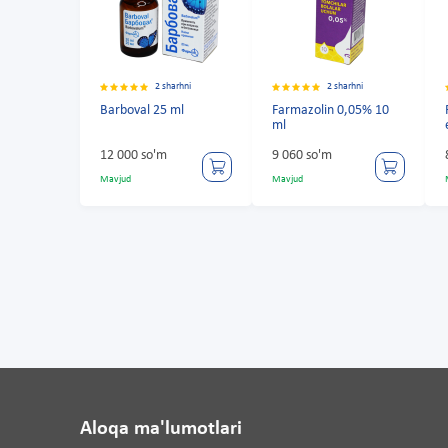
2 sharhni
2 sharhni
Barboval 25 ml
Farmazolin 0,05% 10
ml
12 000 so'm
9 060 so'm
Mavjud
Mavjud
Aloqa ma'lumotlari