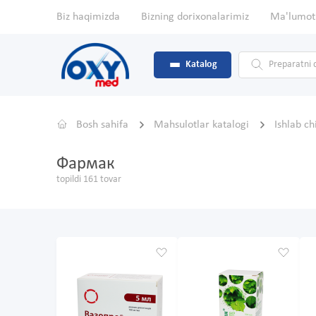
Biz haqimizda
Bizning dorixonalarimiz
Ma'lumot
Katalog
Bosh sahifa
Mahsulotlar katalogi
Ishlab c
Фармак
topildi 161 tovar