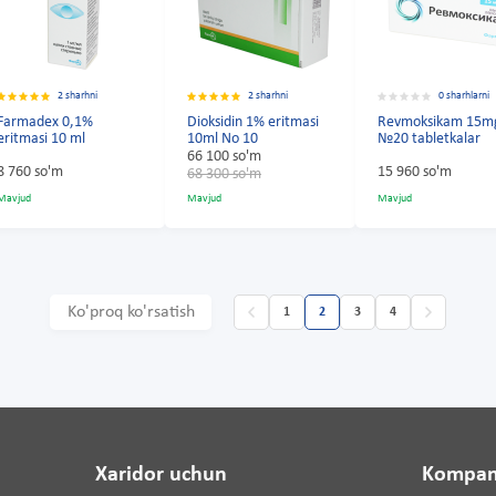
2 sharhni
2 sharhni
0 sharhlarni
Farmadex 0,1%
Dioksidin 1% eritmasi
Revmoksikam 15m
eritmasi 10 ml
10ml No 10
№20 tabletkalar
66 100 so'm
8 760 so'm
15 960 so'm
68 300 so'm
Mavjud
Mavjud
Mavjud
Ko'proq ko'rsatish
1
2
3
4
Xaridor uchun
Kompan