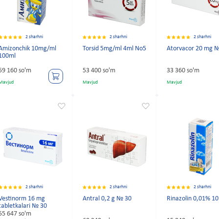
2 sharhni
2 sharhni
2 sharhni
Amizonchik 10mg/ml
Torsid 5mg/ml 4ml No5
Atorvacor 20 mg 
100ml
59 160 so'm
53 400 so'm
33 360 so'm
Mavjud
Mavjud
Mavjud
2 sharhni
2 sharhni
2 sharhni
Vestinorm 16 mg
Antral 0,2 g № 30
Rinazolin 0,01% 10
tabletkalari № 30
55 647 so'm