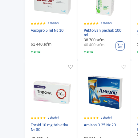
2 sharhni
2 sharhni
Vasopro 5 ml № 10
Pektolvan pechak 100
ml
38 700 so'm
61 440 so'm
40 400 so'm
Mavjud
Mavjud
2 sharhni
2 sharhni
Torsid 10 mg tabletka.
Amizon 0.25 № 20
№ 30