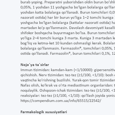
burab yoping. Preparatni yuborishdan oldin burun bo‘shli
0,05%, 1 yoshdan 11 yoshgacha bo‘lgan bolalarga qo‘llan
yoshdan katta bolalarga qo‘llanadi. Burun tomchilari 0,
nazorati ostida) har bir burun yo‘liga 1–2 tomchi kunig
yoshgacha bo‘lgan bolalarga (kattalar nazorati ostida) h
martadan ko‘p qo‘llanmasin. Davolash davomiyati kasalli
shifokor boshqacha buyurmagan bo‘lsa. Burun tomchilari 
yo‘liga 2–4 tomchi kuniga 3 marta. Kuniga 3 martadan ko
bog‘liq va ketma-ket 10 kundan oshmasligi kerak. Bolala
bolalarga qo‘llanmasin. Farmazolin®, tomchilari 0,05%, 
ostida qo‘llanadi. Farmazolin®, burun tomchilari 0,1%, 
Nojo´ya ta´sirlar
Immun tizimidan: kamdan-kam (<1/10000): gipersensitivli
qichishish. Nerv tizimidan: tez-tez (≥1/100, <1/10): bos
vaqtincha ko‘rishning buzilishi. Yurak-qon tomir tizimida
Nafas olish, ko‘krak va o‘rta mediastinum organlaridan: t
noqulaylik. Oshqozon-ichak tizimidan: tez-tez (≥1/100, <1
reaksiyalar: tez-tez (≥1/100, <1/10): qo‘llash joyida yoni
https://compendium.com.ua/info/65515/22542/
Farmakologik xususiyatlari