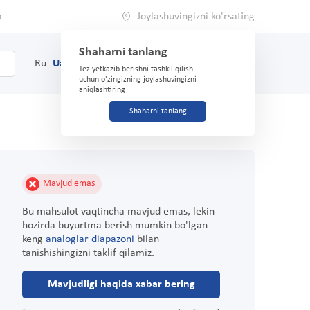
a
Joylashuvingizni ko'rsating
Shaharni tanlang
0
Savat
Ru
Uz
(71) 200-03-03
Tez yetkazib berishni tashkil qilish
uchun o'zingizning joylashuvingizni
aniqlashtiring
Shaharni tanlang
Mavjud emas
Bu mahsulot vaqtincha mavjud emas, lekin
hozirda buyurtma berish mumkin bo'lgan
keng
analoglar diapazoni
bilan
tanishishingizni taklif qilamiz.
Mavjudligi haqida xabar bering