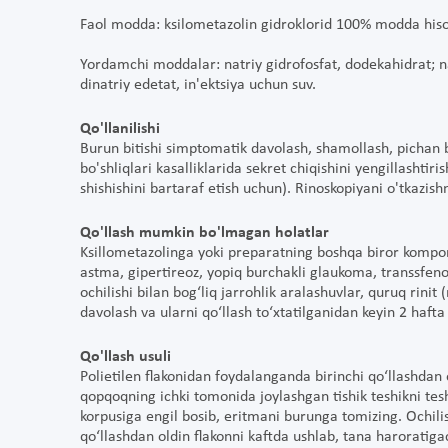
Faol modda: ksilometazolin gidroklorid 100% modda his
Yordamchi moddalar: natriy gidrofosfat, dodekahidrat; nat
dinatriy edetat, in'ektsiya uchun suv.
Qo'llanilishi
Burun bitishi simptomatik davolash, shamollash, pichan b
bo'shliqlari kasalliklarida sekret chiqishini yengillashtir
shishishini bartaraf etish uchun). Rinoskopiyani o'tkazish
Qo'llash mumkin bo'lmagan holatlar
Ksillometazolingа yoki preparatning boshqa biror kompone
astma, gipertireoz, yopiq burchakli glaukoma, transsfe
ochilishi bilan bog‘liq jarrohlik aralashuvlar, quruq rinit (
davolash va ularni qo‘llash to‘xtatilganidan keyin 2 haft
Qo'llash usuli
Polietilen flakonidan foydalanganda birinchi qo‘llashda
qopqoqning ichki tomonida joylashgan tishik teshikni tes
korpusiga engil bosib, eritmani burunga tomizing. Ochili
qo‘llashdan oldin flakonni kaftda ushlab, tana harorati