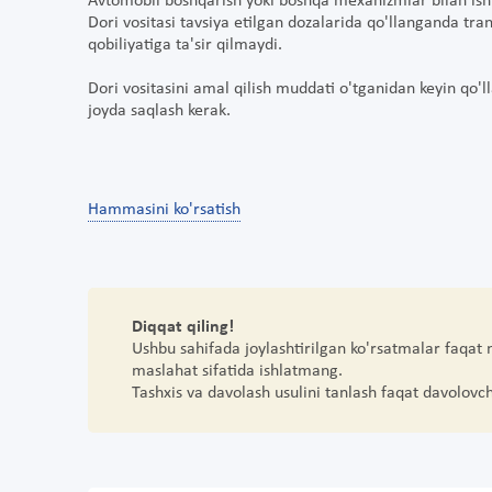
Avtomobil boshqarish yoki boshqa mexanizmlar bilan ishlas
Dori vositasi tavsiya etilgan dozalarida qo'llanganda tr
qobiliyatiga ta'sir qilmaydi.
Dori vositasini amal qilish muddati o'tganidan keyin qo'l
joyda saqlash kerak.
Hammasini ko'rsatish
Diqqat qiling!
Ushbu sahifada joylashtirilgan ko'rsatmalar faqat
maslahat sifatida ishlatmang.
Tashxis va davolash usulini tanlash faqat davolovc