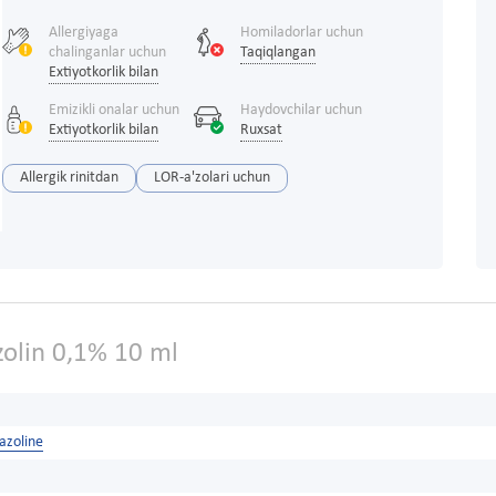
Allergiyaga
Homiladorlar uchun
chalinganlar uchun
Taqiqlangan
Extiyotkorlik bilan
Emizikli onalar uchun
Haydovchilar uchun
Extiyotkorlik bilan
Ruxsat
Allergik rinitdan
LOR-a'zolari uchun
olin 0,1% 10 ml
azoline