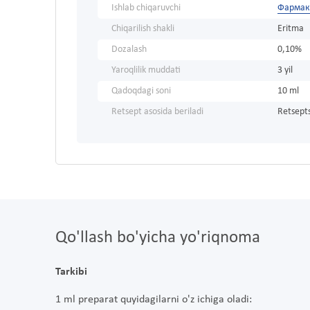
Ishlab chiqaruvchi
Фармак
Chiqarilish shakli
Eritma
Dozalash
0,10%
Yaroqlilik muddati
3 yil
Qadoqdagi soni
10 ml
Retsept asosida beriladi
Retsepts
Qo'llash bo'yicha yo'riqnoma
Tarkibi
1 ml preparat quyidagilarni o'z ichiga oladi: