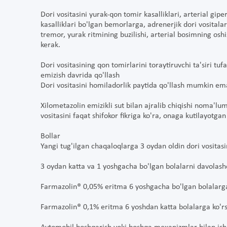
Dori vositasini yurak-qon tomir kasalliklari, arterial gi
kasalliklari bo'lgan bemorlarga, adrenerjik dori vositalar
tremor, yurak ritmining buzilishi, arterial bosimning osh
kerak.
Dori vositasining qon tomirlarini toraytiruvchi ta'siri tu
emizish davrida qo'llash
Dori vositasini homiladorlik paytida qo'llash mumkin em
Xilometazolin emizikli sut bilan ajralib chiqishi noma'l
vositasini faqat shifokor fikriga ko'ra, onaga kutilayotg
Bollar
Yangi tug'ilgan chaqaloqlarga 3 oydan oldin dori vositasin
3 oydan katta va 1 yoshgacha bo'lgan bolalarni davolashd
Farmazolin® 0,05% eritma 6 yoshgacha bo'lgan bolalarga
Farmazolin® 0,1% eritma 6 yoshdan katta bolalarga ko'rs