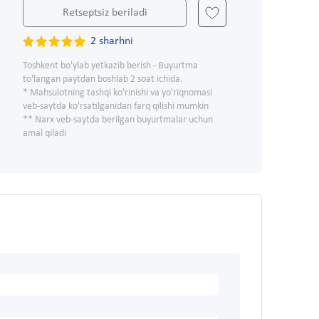
Retseptsiz beriladi
2 sharhni
Toshkent bo'ylab yetkazib berish - Buyurtma
to'langan paytdan boshlab 2 soat ichida.
* Mahsulotning tashqi ko'rinishi va yo'riqnomasi
veb-saytda ko'rsatilganidan farq qilishi mumkin
** Narx veb-saytda berilgan buyurtmalar uchun
amal qiladi