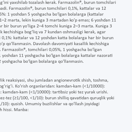
g‘ini yaxshilab tozalash kerak. Farmazolin®, burun tomchilari
adi. Farmazolin®, burun tomchilari 0,1%, kattalar va 12
05%: 1 yoshdan 5 yoshgacha bo‘lgan bolalarga (kattalar
a 1–2 marta, lekin kuniga 3 martadan ko‘p emas; 6 yoshdan 11
ar bir burun yo‘liga 2–4 tomchi kuniga 2–3 marta. Kuniga 3
k kechishiga bog‘liq va 7 kundan oshmasligi kerak, agar
0,1%: kattalar va 12 yoshdan katta bolalarga har bir burun
‘p qo‘llanmasin. Davolash davomiyati kasallik kechishiga
r. Farmazolin®, tomchilari 0,05%, 1 yoshgacha bo‘lgan
1 yoshdan 11 yoshgacha bo‘lgan bolalarga kattalar nazorati
12 yoshgacha bo‘lgan bolalarga qo‘llanmasin.
k reaksiyasi, shu jumladan angionevrotik shish, toshma,
h og‘rig‘i. Ko‘rish organlaridan: kamdan-kam (<1/10000):
n: kamdan-kam (<1/10000): tartibsiz yoki tez yurak urishi.
ez-tez (≥1/100, <1/10): burun shilliq qavatidan quruqlik yoki
/10): qusish. Umumiy buzilishlar va qo‘llash joyidagi
sh hissi. Manba: