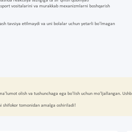
hda reaktsiya tezligiga ta'sir qilish qobiliyati
ansport vositalarini va murakkab mexanizmlarni boshqarish
lash tavsiya etilmaydi va uni bolalar uchun yetarli bo'lmagan
 ma'lumot olish va tushunchaga ega bo'lish uchun mo'ljallangan. Ushb
hi shifokor tomonidan amalga oshiriladi!