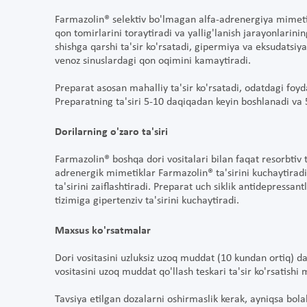
Farmazolin® selektiv bo'lmagan alfa-adrenergiya mimetikl
qon tomirlarini toraytiradi va yallig'lanish jarayonlarini
shishga qarshi ta'sir ko'rsatadi, gipermiya va eksudatsiy
venoz sinuslardagi qon oqimini kamaytiradi.
Preparat asosan mahalliy ta'sir ko'rsatadi, odatdagi foyda
Preparatning ta'siri 5-10 daqiqadan keyin boshlanadi va
Dorilarning o'zaro ta'siri
Farmazolin® boshqa dori vositalari bilan faqat resorbtiv 
adrenergik mimetiklar Farmazolin® ta'sirini kuchaytiradi. 
ta'sirini zaiflashtiradi. Preparat uch siklik antidepressa
tizimiga gipertenziv ta'sirini kuchaytiradi.
Maxsus ko'rsatmalar
Dori vositasini uzluksiz uzoq muddat (10 kundan ortiq) da
vositasini uzoq muddat qo'llash teskari ta'sir ko'rsatishi
Tavsiya etilgan dozalarni oshirmaslik kerak, ayniqsa bola