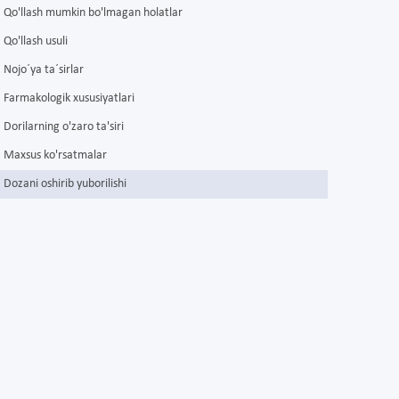
Qo'llash mumkin bo'lmagan holatlar
Qo'llash usuli
Nojo´ya ta´sirlar
Farmakologik xususiyatlari
Dorilarning o'zaro ta'siri
Maxsus ko'rsatmalar
Dozani oshirib yuborilishi