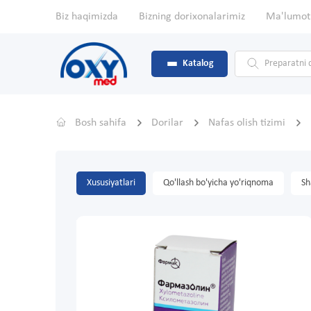
Biz haqimizda
Bizning dorixonalarimiz
Ma'lumot
Katalog
Bosh sahifa
Dorilar
Nafas olish tizimi
Xususiyatlari
Qo'llash bo'yicha yo'riqnoma
Sh