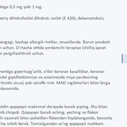
obiga 0,5 mg yoki 1 mg.
riy dihidrofosfat dihidrat; sorbit (E 420); dekametoksin;
ezgagi, boshqa allergik rinitlar, sinusitlarda. Burun yondosh
ish uchun. O'rtacha otitda yordamchi terapiya (shilliq qavat
ni yengillashtirish uchun.
ntiga gipertuyg‘urlik, o‘tkir koronar kasalliklar, koronar
noidal gipofizektomiya va anamnezda miya pardasining
rhinitis sicca) yoki atrofik rinit. MAO ingibitorlari bilan birga
a davomida.
n oldin qopqoqni maksimal darajada burab yoping. Shu bilan
hib chiqadi. Qopqoqni burab oching, yeching va flakon
sh nazorati bilan polietilen flakondan foydalanganda, bevosita
gacha isitish kerak. Tomizilgandan so‘ng qopqoqni mahkam