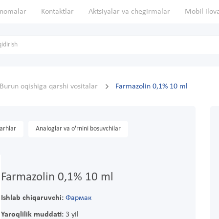
nomalar
Kontaktlar
Aktsiyalar va chegirmalar
Mobil ilov
Burun oqishiga qarshi vositalar
Farmazolin 0,1% 10 ml
arhlar
Analoglar va o'rnini bosuvchilar
Farmazolin 0,1% 10 ml
Ishlab chiqaruvchi:
Фармак
Yaroqlilik muddati:
3 yil