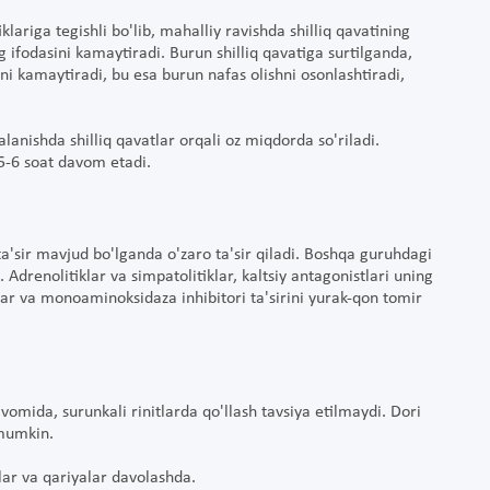
ariga tegishli bo'lib, mahalliy ravishda shilliq qavatining
ng ifodasini kamaytiradi. Burun shilliq qavatiga surtilganda,
ani kamaytiradi, bu esa burun nafas olishni osonlashtiradi,
lanishda shilliq qavatlar orqali oz miqdorda so'riladi.
 5-6 soat davom etadi.
ta'sir mavjud bo'lganda o'zaro ta'sir qiladi. Boshqa guruhdagi
Adrenolitiklar va simpatolitiklar, kaltsiy antagonistlari uning
ntlar va monoaminoksidaza inhibitori ta'sirini yurak-qon tomir
vomida, surunkali rinitlarda qo'llash tavsiya etilmaydi. Dori
 mumkin.
lar va qariyalar davolashda.