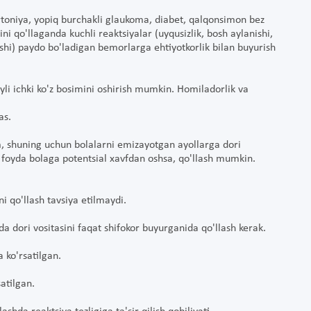
pertoniya, yopiq burchakli glaukoma, diabet, qalqonsimon bez
ini qo'llaganda kuchli reaktsiyalar (uyqusizlik, bosh aylanishi,
ishi) paydo bo'ladigan bemorlarga ehtiyotkorlik bilan buyurish
fayli ichki ko'z bosimini oshirish mumkin. Homiladorlik va
as.
um, shuning uchun bolalarni emizayotgan ayollarga dori
an foyda bolaga potentsial xavfdan oshsa, qo'llash mumkin.
i qo'llash tavsiya etilmaydi.
a dori vositasini faqat shifokor buyurganida qo'llash kerak.
 ko'rsatilgan.
atilgan.