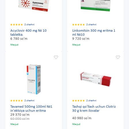
2 sharhni
2 sharhni
Acyclovir 400 mg № 10
Linkomitsin 300 mg eritma 1
tabletka.
ml №10
6 780 so'm
9 720 so'm
Mavjud
Mavjud
2 sharhni
2 sharhni
Tavamed 500mg 100ml №1
Tashqi qo'llash uchun Clotriz
in'ektsiya uchun eritma
30 g krem ilovalar
29 370 so'm
40 980 so'm
60 000 so'm
Mavjud
Mavjud