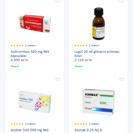
2 sharhni
2 sharhni
Azitromitsin 500 mg №3
Lugol 20 ml glitserin eritmasi
kapsulalar
bilan
6 300 so'm
3 120 so'm
Mavjud
Mavjud
2 sharhni
2 sharhni
Azidiar-500 500 mg №3
Azimak 0.25 No 6