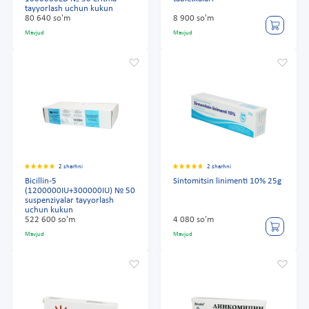
tayyorlash uchun kukun
80 640 so'm
8 900 so'm
Mavjud
Mavjud
2 sharhni
2 sharhni
Bicillin-5
Sintomitsin linimenti 10% 25g
(1200000IU+300000IU) № 50
suspenziyalar tayyorlash
uchun kukun
522 600 so'm
4 080 so'm
Mavjud
Mavjud