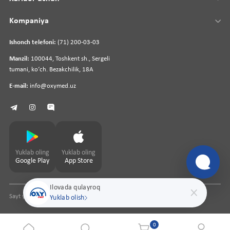
Kompaniya
Ishonch telefoni:
(71) 200-03-03
Manzil:
100044, Toshkent sh., Sergeli
tumani, koʻch. Bezakchilik, 18A
E-mail:
info@oxymed.uz
Yuklab oling
Yuklab oling
Google Play
App Store
Ilovada qulayroq
Sayt yaratuvchi
pharmit.uz
Yuklab olish
0