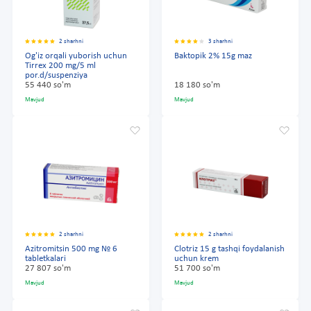
2 sharhni
3 sharhni
Og'iz orqali yuborish uchun
Baktopik 2% 15g maz
Tirrex 200 mg/5 ml
por.d/suspenziya
55 440 so'm
18 180 so'm
Mavjud
Mavjud
2 sharhni
2 sharhni
Azitromitsin 500 mg № 6
Clotriz 15 g tashqi foydalanish
tabletkalari
uchun krem
27 807 so'm
51 700 so'm
Mavjud
Mavjud