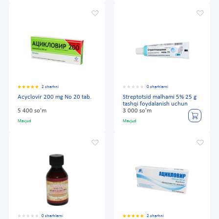
2 sharhni
0 sharhlarni
Acyclovir 200 mg No 20 tab.
Streptotsid malhami 5% 25 g
tashqi foydalanish uchun
5 400 so'm
3 000 so'm
Mavjud
Mavjud
0 sharhlarni
2 sharhni