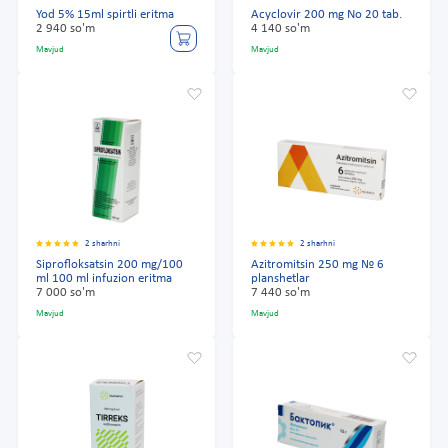
Yod 5% 15ml spirtli eritma
Acyclovir 200 mg No 20 tab.
2 940 so'm
4 140 so'm
Mavjud
Mavjud
2 sharhni
2 sharhni
Siprofloksatsin 200 mg/100
Azitromitsin 250 mg № 6
ml 100 ml infuzion eritma
planshetlar
7 000 so'm
7 440 so'm
Mavjud
Mavjud