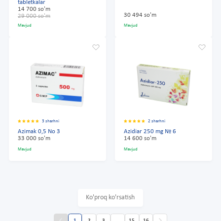
tabletkalar
14 700 so'm
30 494 so'm
29 000 so'm
Mavjud
Mavjud
3 sharhni
2 sharhni
Azimak 0,5 No 3
Azidiar 250 mg № 6
33 000 so'm
14 600 so'm
Mavjud
Mavjud
Ko'proq ko'rsatish
1
2
3
...
15
16