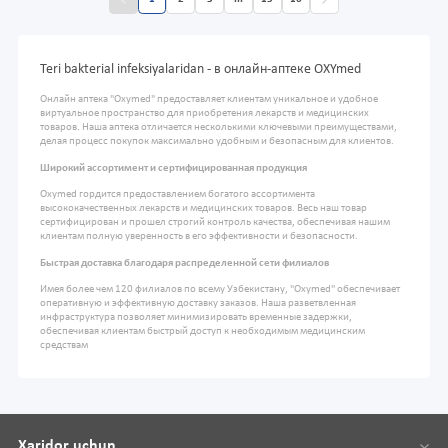
Teri bakterial infeksiyalaridan - в онлайн-аптеке OXYmed
Онлайн аптека "Oxymed" предоставляет клиентам уникальное и удобное
виртуальное пространство для приобретения лекарств и медицинских
товаров. Наша аптека отличается несколькими ключевыми преимуществами,
делая процесс покупок максимально удобным и безопасным для клиентов.
Широкий ассортимент и сертифицированная продукция
Oxymed гордится предоставлением богатого ассортимента
высококачественных лекарств и медицинских товаров. Весь наш товар
сертифицирован и прошел строгий контроль качества, обеспечивая нашим
клиентам полную уверенность в его эффективности и безопасности.
Быстрая доставка благодаря распределенной сети филиалов
Имея более чем 120 филиалов по всему Узбекистану, "Oxymed" обеспечивает
оперативную и эффективную доставку заказов. Наша разветвленная
инфраструктура позволяет минимизировать временные задержки,
обеспечивая клиентам быстрый доступ к необходимым медицинским
средствам
Xaridor uchun