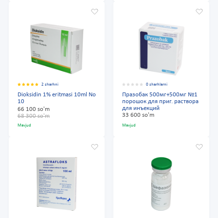
2 sharhni
0 sharhlarni
Dioksidin 1% eritmasi 10ml No
Празобак 500мг+500мг №1
10
порошок для приг. раствора
для инъекций
66 100 so'm
33 600 so'm
68 300 so'm
Mavjud
Mavjud