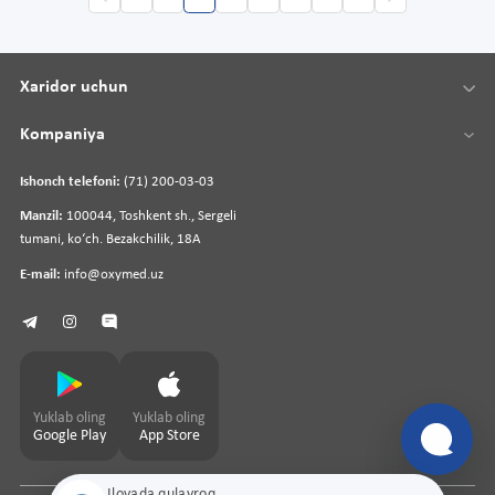
Xaridor uchun
Kompaniya
Ishonch telefoni:
(71) 200-03-03
Manzil:
100044, Toshkent sh., Sergeli
tumani, koʻch. Bezakchilik, 18A
E-mail:
info@oxymed.uz
Yuklab oling
Yuklab oling
Google Play
App Store
Ilovada qulayroq