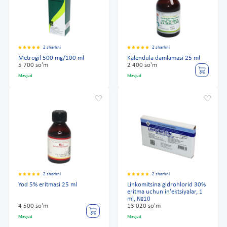
2 sharhni
2 sharhni
Metrogil 500 mg/100 ml
Kalendula damlamasi 25 ml
5 700 so'm
2 400 so'm
Mavjud
Mavjud
2 sharhni
2 sharhni
Yod 5% eritmasi 25 ml
Linkomitsina gidrohlorid 30%
eritma uchun in'ektsiyalar, 1
ml, №10
4 500 so'm
13 020 so'm
Mavjud
Mavjud