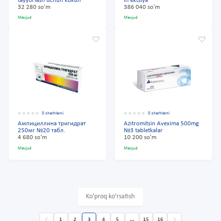
tayyorlash uchun kukun
in'ektsiya
32 280 so'm
386 040 so'm
Mavjud
Mavjud
0 sharhlarni
0 sharhlarni
Ампициллина тригидрат
Azitromitsin Avexima 500mg
250мг №20 табл.
№3 tabletkalar
4 680 so'm
10 200 so'm
Mavjud
Mavjud
Ko'proq ko'rsatish
1
2
3
4
5
...
15
16