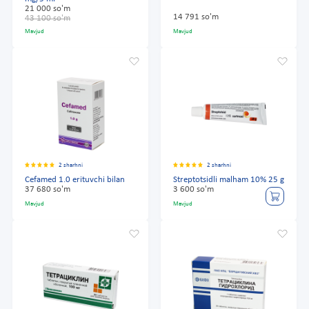
21 000 so'm
14 791 so'm
43 100 so'm
Mavjud
Mavjud
2 sharhni
2 sharhni
Cefamed 1.0 erituvchi bilan
Streptotsidli malham 10% 25 g
37 680 so'm
3 600 so'm
Mavjud
Mavjud