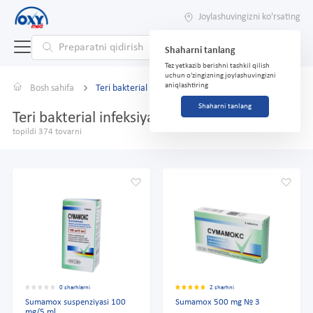
Joylashuvingizni ko'rsating
Shaharni tanlang
Tez yetkazib berishni tashkil qilish
uchun o'zingizning joylashuvingizni
aniqlashtiring
Bosh sahifa
Teri bakterial infeksiyalaridan
Shaharni tanlang
Teri bakterial infeksiyalaridan
topildi 374 tovarni
0 sharhlarni
2 sharhni
Sumamox suspenziyasi 100
Sumamox 500 mg № 3
mg/5 ml