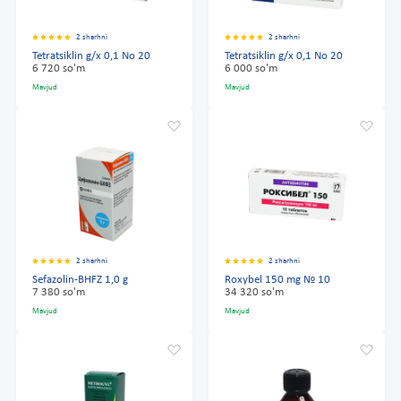
2 sharhni
2 sharhni
Tetratsiklin g/x 0,1 No 20
Tetratsiklin g/x 0,1 No 20
6 720 so'm
6 000 so'm
Mavjud
Mavjud
2 sharhni
2 sharhni
Sefazolin-BHFZ 1,0 g
Roxybel 150 mg № 10
7 380 so'm
34 320 so'm
Mavjud
Mavjud