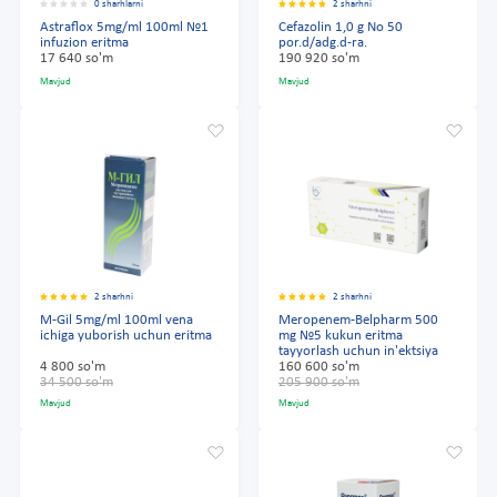
0 sharhlarni
2 sharhni
Astraflox 5mg/ml 100ml №1
Cefazolin 1,0 g No 50
infuzion eritma
por.d/adg.d-ra.
17 640 so'm
190 920 so'm
Mavjud
Mavjud
2 sharhni
2 sharhni
M-Gil 5mg/ml 100ml vena
Meropenem-Belpharm 500
ichiga yuborish uchun eritma
mg №5 kukun eritma
tayyorlash uchun in'ektsiya
4 800 so'm
160 600 so'm
34 500 so'm
205 900 so'm
Mavjud
Mavjud