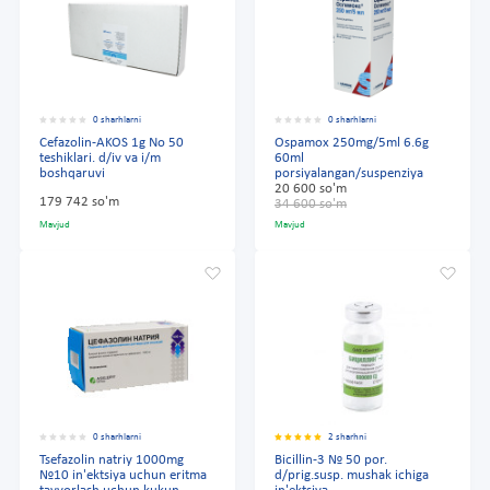
0 sharhlarni
0 sharhlarni
Cefazolin-AKOS 1g No 50
Ospamox 250mg/5ml 6.6g
teshiklari. d/iv va i/m
60ml
boshqaruvi
porsiyalangan/suspenziya
20 600 so'm
179 742 so'm
34 600 so'm
Mavjud
Mavjud
0 sharhlarni
2 sharhni
Tsefazolin natriy 1000mg
Bicillin-3 № 50 por.
№10 in'ektsiya uchun eritma
d/prig.susp. mushak ichiga