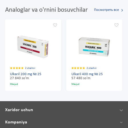
Analoglar va o'rnini bosuvchilar
Посмотреть все
2 sharhni
2 sharhni
Ulkaril 200 mg № 25
Ulkaril 400 mg № 25
27 840 so'm
57 480 so'm
Mavjud
Mavjud
Xaridor uchun
Kompaniya