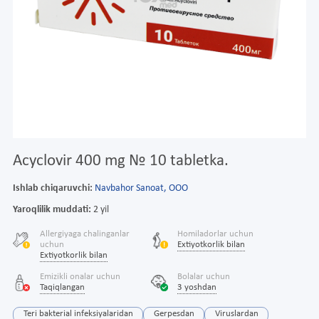
Acyclovir 400 mg № 10 tabletka.
Ishlab chiqaruvchi:
Navbahor Sanoat, ООО
Yaroqlilik muddati:
2 yil
Allergiyaga chalinganlar
Homiladorlar uchun
uchun
Extiyotkorlik bilan
Extiyotkorlik bilan
Emizikli onalar uchun
Bolalar uchun
Taqiqlangan
3 yoshdan
Teri bakterial infeksiyalaridan
Gerpesdan
Viruslardan