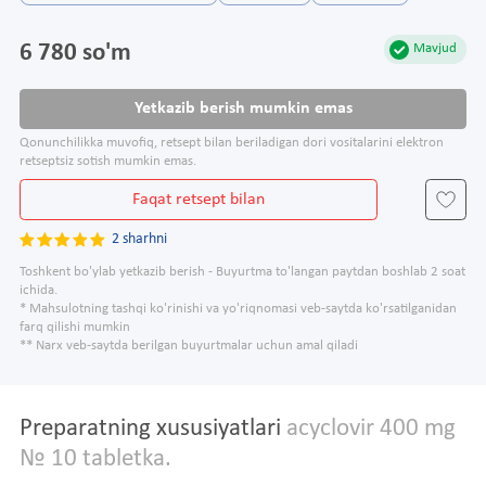
6 780 so'm
Mavjud
Yetkazib berish mumkin emas
Qonunchilikka muvofiq, retsept bilan beriladigan dori vositalarini elektron
retseptsiz sotish mumkin emas.
Faqat retsept bilan
2 sharhni
Toshkent bo'ylab yetkazib berish - Buyurtma to'langan paytdan boshlab 2 soat
ichida.
* Mahsulotning tashqi ko'rinishi va yo'riqnomasi veb-saytda ko'rsatilganidan
farq qilishi mumkin
** Narx veb-saytda berilgan buyurtmalar uchun amal qiladi
Preparatning xususiyatlari
acyclovir 400 mg
№ 10 tabletka.