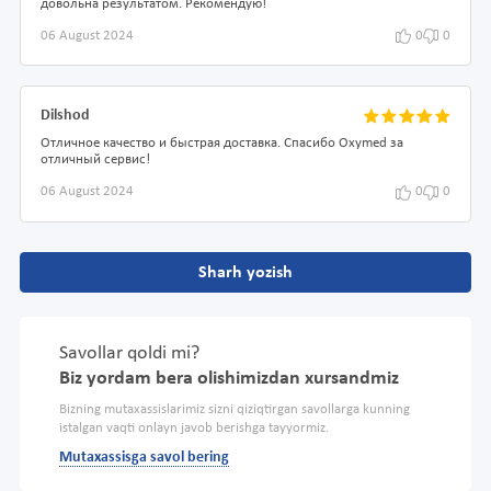
довольна результатом. Рекомендую!
06 August 2024
0
0
Dilshod
Отличное качество и быстрая доставка. Спасибо Oxymed за
отличный сервис!
06 August 2024
0
0
Sharh yozish
Savollar qoldi mi?
Biz yordam bera olishimizdan xursandmiz
Bizning mutaxassislarimiz sizni qiziqtirgan savollarga kunning
istalgan vaqti onlayn javob berishga tayyormiz.
Mutaxassisga savol bering