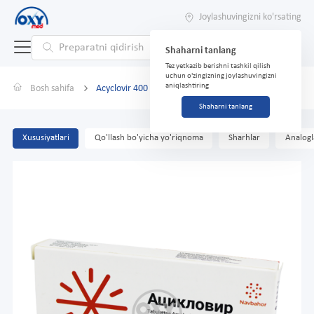
Joylashuvingizni ko'rsating
Shaharni tanlang
Tez yetkazib berishni tashkil qilish
uchun o'zingizning joylashuvingizni
aniqlashtiring
Bosh sahifa
Acyclovir 400 mg № 10 tabletka.
Shaharni tanlang
Xususiyatlari
Qo'llash bo'yicha yo'riqnoma
Sharhlar
Analogl