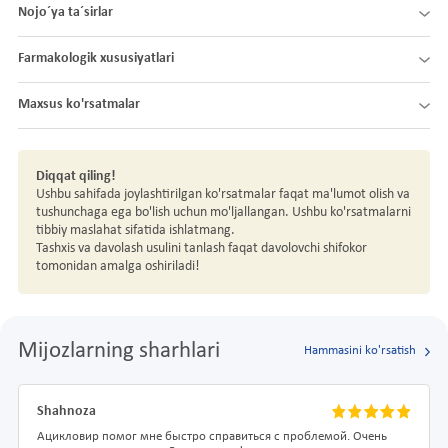
Nojo´ya ta´sirlar
Farmakologik xususiyatlari
Maxsus ko'rsatmalar
Diqqat qiling!
Ushbu sahifada joylashtirilgan ko'rsatmalar faqat ma'lumot olish va
tushunchaga ega bo'lish uchun mo'ljallangan. Ushbu ko'rsatmalarni
tibbiy maslahat sifatida ishlatmang.
Tashxis va davolash usulini tanlash faqat davolovchi shifokor
tomonidan amalga oshiriladi!
Mijozlarning sharhlari
Hammasini ko'rsatish
Shahnoza
Ацикловир помог мне быстро справиться с проблемой. Очень