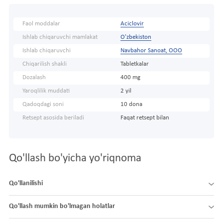
Faol moddalar
Aciclovir
Ishlab chiqaruvchi mamlakat
O'zbekiston
Ishlab chiqaruvchi
Navbahor Sanoat, ООО
Chiqarilish shakli
Tabletkalar
Dozalash
400 mg
Yaroqlilik muddati
2 yil
Qadoqdagi soni
10 dona
Retsept asosida beriladi
Faqat retsept bilan
Qo'llash bo'yicha yo'riqnoma
Qo'llanilishi
Qo'llash mumkin bo'lmagan holatlar