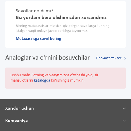
Savollar qoldi mi?
Biz yordam bera olishimizdan xursandmiz
Bizning mutaxassislarimiz sizni qiziqtirgan savollarga kunning
istalgan vaqti onlayn javob berishga tayyormiz.
Mutaxassisga savol bering
Analoglar va o'rnini bosuvchilar
Посмотреть все
Ushbu mahsulotning veb-saytimizda o'xshashi yo'q, siz
mahsulotlarni
katalogda
ko'rishingiz mumkin.
Xaridor uchun
Kompaniya