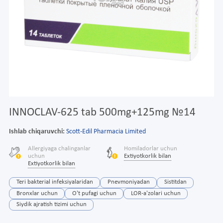
INNOCLAV-625 tab 500mg+125mg №14
Ishlab chiqaruvchi:
Scott-Edil Pharmacia Limited
Allergiyaga chalinganlar
Homiladorlar uchun
uchun
Extiyotkorlik bilan
Extiyotkorlik bilan
Teri bakterial infeksiyalaridan
Pnevmoniyadan
Sistitdan
Bronxlar uchun
O't pufagi uchun
LOR-a'zolari uchun
Siydik ajratish tizimi uchun