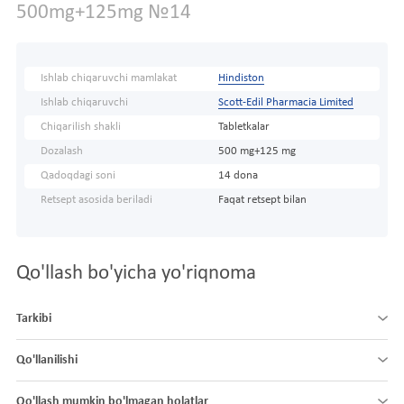
500mg+125mg №14
Ishlab chiqaruvchi mamlakat
Hindiston
Ishlab chiqaruvchi
Scott-Edil Pharmacia Limited
Chiqarilish shakli
Tabletkalar
Dozalash
500 mg+125 mg
Qadoqdagi soni
14 dona
Retsept asosida beriladi
Faqat retsept bilan
Qo'llash bo'yicha yo'riqnoma
Tarkibi
Qo'llanilishi
Qo'llash mumkin bo'lmagan holatlar