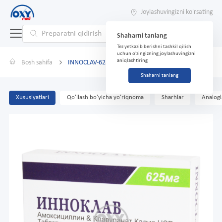
Joylashuvingizni ko'rsating
Shaharni tanlang
Tez yetkazib berishni tashkil qilish
uchun o'zingizning joylashuvingizni
aniqlashtiring
Bosh sahifa
INNOCLAV-625 tab 500mg+125mg №14
Shaharni tanlang
Xususiyatlari
Qo'llash bo'yicha yo'riqnoma
Sharhlar
Analogl