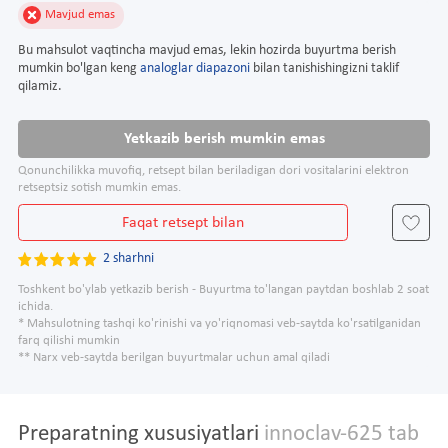
Mavjud emas
Bu mahsulot vaqtincha mavjud emas, lekin hozirda buyurtma berish
mumkin bo'lgan keng
analoglar diapazoni
bilan tanishishingizni taklif
qilamiz.
Yetkazib berish mumkin emas
Qonunchilikka muvofiq, retsept bilan beriladigan dori vositalarini elektron
retseptsiz sotish mumkin emas.
Faqat retsept bilan
2 sharhni
Toshkent bo'ylab yetkazib berish - Buyurtma to'langan paytdan boshlab 2 soat
ichida.
* Mahsulotning tashqi ko'rinishi va yo'riqnomasi veb-saytda ko'rsatilganidan
farq qilishi mumkin
** Narx veb-saytda berilgan buyurtmalar uchun amal qiladi
Preparatning xususiyatlari
innoclav-625 tab