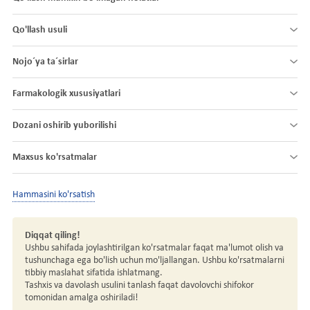
Qo'llash usuli
Nojo´ya ta´sirlar
Farmakologik xususiyatlari
Dozani oshirib yuborilishi
Maxsus ko'rsatmalar
Hammasini ko'rsatish
Diqqat qiling!
Ushbu sahifada joylashtirilgan ko'rsatmalar faqat ma'lumot olish va
tushunchaga ega bo'lish uchun mo'ljallangan. Ushbu ko'rsatmalarni
tibbiy maslahat sifatida ishlatmang.
Tashxis va davolash usulini tanlash faqat davolovchi shifokor
tomonidan amalga oshiriladi!