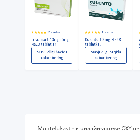
2 sharhni
2 sharhni
Levomont 10mg+5mg
Kulento 10 mg № 28
№20 tabletlar
tabletka.
Mavjudligi haqida
Mavjudligi haqida
xabar bering
xabar bering
Montelukast - в онлайн-аптеке OXYme