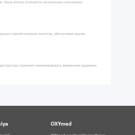
ров. Наша аптека отличается несколькими ключевыми
прошел строгий контроль качества, обеспечивая нашим
фраструктура позволяет минимизировать временные задержки,
iya
OXYmed