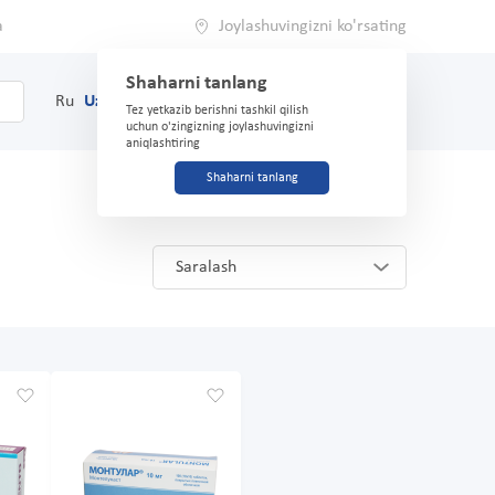
a
Joylashuvingizni ko'rsating
Shaharni tanlang
0
Savat
Ru
Uz
(71) 200-03-03
Tez yetkazib berishni tashkil qilish
uchun o'zingizning joylashuvingizni
aniqlashtiring
Shaharni tanlang
Saralash