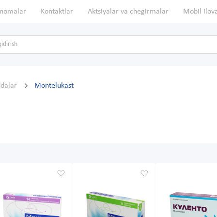
nomalar
Kontaktlar
Aktsiyalar va chegirmalar
Mobil ilov
ddalar
Montelukast