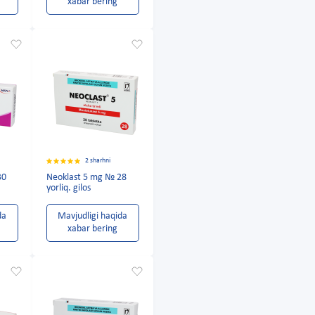
xabar bering
2 sharhni
30
Neoklast 5 mg № 28
yorliq. gilos
da
Mavjudligi haqida
xabar bering