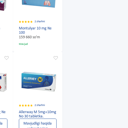
2 sharhni
8
Montulyar 10 mg №
100
159 660 so'm
Mavjud
2 sharhni
mg №
Allerway M 5mg+10mg
No 30 tabletka.
da
Mavjudligi haqida