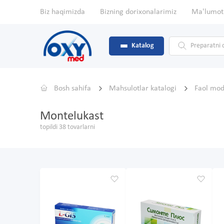
Biz haqimizda
Bizning dorixonalarimiz
Ma'lumot
Katalog
Bosh sahifa
Mahsulotlar katalogi
Faol mo
Montelukast
topildi 38 tovarlarni