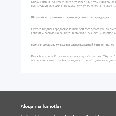
Онлайн аптека "Oxymed" предоставляет клиентам уникальное 
преимуществами, делая процесс покупок максимально удобны
Широкий ассортимент и сертифицированная продукция
Oxymed гордится предоставлением богатого ассортимента высо
клиентам полную уверенность в его эффективности и безопасно
Быстрая доставка благодаря распределенной сети филиалов
Имея более чем 120 филиалов по всему Узбекистану, "Oxymed
обеспечивая клиентам быстрый доступ к необходимым медиц
Aloqa ma'lumotlari