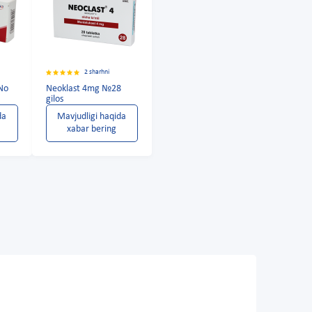
2 sharhni
 No
Neoklast 4mg №28
gilos
da
Mavjudligi haqida
xabar bering