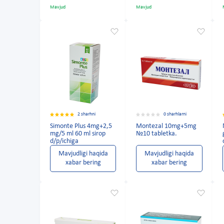
Mavjud
Mavjud
2 sharhni
0 sharhlarni
Simonte Plus 4mg+2,5
Montezal 10mg+5mg
mg/5 ml 60 ml sirop
№10 tabletka.
d/p/ichiga
Mavjudligi haqida
Mavjudligi haqida
xabar bering
xabar bering