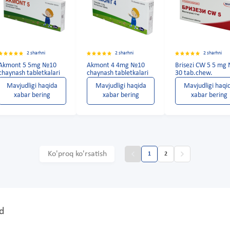
2 sharhni
2 sharhni
2 sharhni
Akmont 5 5mg №10
Akmont 4 4mg №10
Brisezi CW 5 5 mg
chaynash tabletkalari
chaynash tabletkalari
30 tab.chew.
Mavjudligi haqida
Mavjudligi haqida
Mavjudligi haqi
xabar bering
xabar bering
xabar bering
Ko'proq ko'rsatish
1
2
d