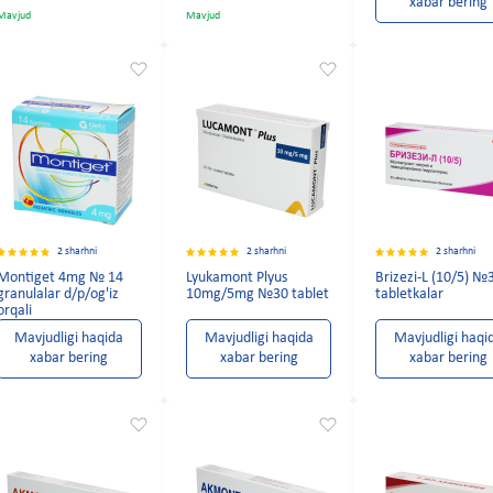
xabar bering
Mavjud
Mavjud
2 sharhni
2 sharhni
2 sharhni
Montiget 4mg № 14
Lyukamont Plyus
Brizezi-L (10/5) №
granulalar d/p/og'iz
10mg/5mg №30 tablet
tabletkalar
orqali
Mavjudligi haqida
Mavjudligi haqida
Mavjudligi haqi
xabar bering
xabar bering
xabar bering