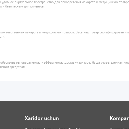
и удобное виртуальное пространство для приобретения лекарств и медицинских това
м и безопасным для клиентов.
кокачественных лекарств и медицинских товаров. Весь наш товар сертифицирован и 
сти.
" обеспечивает оперативную и эффективную доставку заказов. Наша разветвленная ин
инским средствам
Xaridor uchun
Kompan