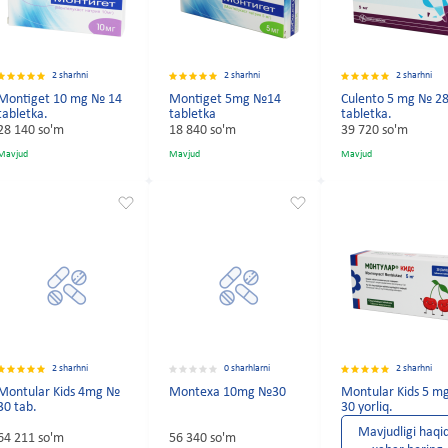
2 sharhni
2 sharhni
2 sharhni
Montiget 10 mg № 14
Montiget 5mg №14
Culento 5 mg № 2
tabletka.
tabletka
tabletka.
28 140 so'm
18 840 so'm
39 720 so'm
Mavjud
Mavjud
Mavjud
2 sharhni
0 sharhlarni
2 sharhni
Montular Kids 4mg №
Montexa 10mg №30
Montular Kids 5 
30 tab.
30 yorliq.
Mavjudligi haqi
64 211 so'm
56 340 so'm