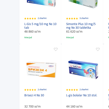
2 sharhni
3 sharhni
L-Gis 5 mg/10 mg № 10
Simonte Plus 10 mg/5
tab
mg № 30 tabletka
46 860 so'm
61 620 so'm
Mavjud
Mavjud
2 sharhni
2 sharhni
Brisezi 4 № 30
L-gis bolalar № 10 stol.
32 700 so'm
44 160 so'm