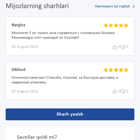
Mijozlarning sharhlari
Hammasini ko'rsatish
Nargiza
Монтигет 5 мг помог мне справиться с головными болями.
Рекомендую этот препарат от Oxymed!
05 August 2024
0
0
Dilshod
Отличное качество! Спасибо, Oxymed, за быструю доставку и
надежную упаковку.
05 August 2024
0
0
Sharh yozish
Savollar qoldi mi?