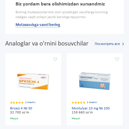
Biz yordam bera olishimizdan xursandmiz
Bizning mutaxassislarimiz sizni qiziqtirgan savollarga kunning
istalgan vaqti onlayn javob berishga tayyormiz.
Mutaxassisga savol bering
Analoglar va o'rnini bosuvchilar
Посмотреть все
2 sharhni
2 sharhni
Brisezi 4 № 30
Montulyar 10 mg № 100
32 700 so'm
159 660 so'm
Mavjud
Mavjud