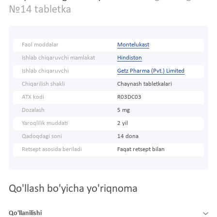
№14 tabletka
Faol moddalar
Montelukast
Ishlab chiqaruvchi mamlakat
Hindiston
Ishlab chiqaruvchi
Getz Pharma (Pvt.) Limited
Chiqarilish shakli
Chaynash tabletkalari
ATX kodi
R03DC03
Dozalash
5 mg
Yaroqlilik muddati
2 yil
Qadoqdagi soni
14 dona
Retsept asosida beriladi
Faqat retsept bilan
Qo'llash bo'yicha yo'riqnoma
Qo'llanilishi