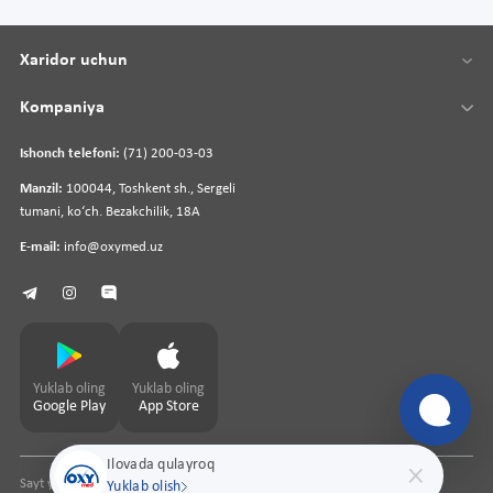
Xaridor uchun
Kompaniya
Ishonch telefoni:
(71) 200-03-03
Manzil:
100044, Toshkent sh., Sergeli
tumani, koʻch. Bezakchilik, 18A
E-mail:
info@oxymed.uz
Yuklab oling
Yuklab oling
Google Play
App Store
Ilovada qulayroq
Sayt yaratuvchi
pharmit.uz
Yuklab olish