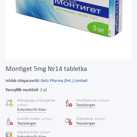
Montiget 5mg №14 tabletka
Ishlab chiqaruvchi:
Getz Pharma (Pvt.) Limited
Yaroqlilik muddati:
2 yil
Allergiyaga chalinganlar
Homiladorlar uchun
uchun
Taqiqlangan
Extiyotkorlik bilan
Emizikli onalar uchun
Diabetiklar uchun
Taqiqlangan
Taqiqlangan
Haydovchilar uchun