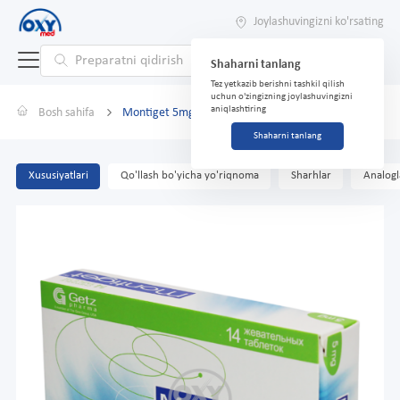
Joylashuvingizni ko'rsating
Shaharni tanlang
Tez yetkazib berishni tashkil qilish
uchun o'zingizning joylashuvingizni
aniqlashtiring
Bosh sahifa
Montiget 5mg №14 tabletka
Shaharni tanlang
Xususiyatlari
Qo'llash bo'yicha yo'riqnoma
Sharhlar
Analogl