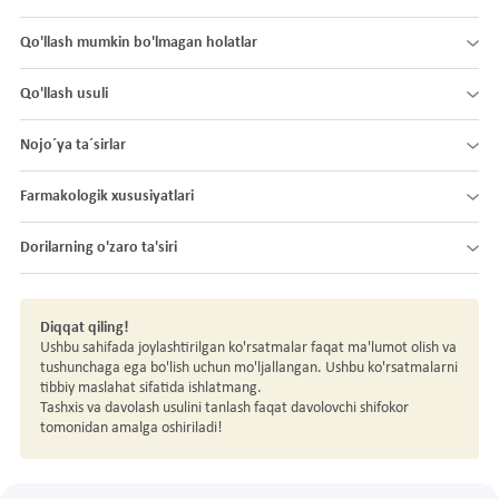
Qo'llash mumkin bo'lmagan holatlar
Qo'llash usuli
Nojo´ya ta´sirlar
Farmakologik xususiyatlari
Dorilarning o'zaro ta'siri
Diqqat qiling!
Ushbu sahifada joylashtirilgan ko'rsatmalar faqat ma'lumot olish va
tushunchaga ega bo'lish uchun mo'ljallangan. Ushbu ko'rsatmalarni
tibbiy maslahat sifatida ishlatmang.
Tashxis va davolash usulini tanlash faqat davolovchi shifokor
tomonidan amalga oshiriladi!