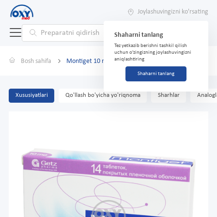
Joylashuvingizni ko'rsating
Shaharni tanlang
Tez yetkazib berishni tashkil qilish
uchun o'zingizning joylashuvingizni
aniqlashtiring
Bosh sahifa
Montiget 10 mg № 14 tabletka.
Shaharni tanlang
Xususiyatlari
Qo'llash bo'yicha yo'riqnoma
Sharhlar
Analogl