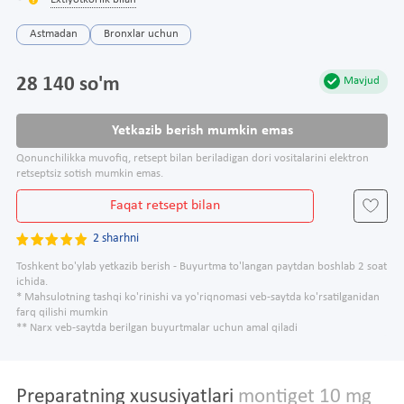
Extiyotkorlik bilan
Astmadan
Bronxlar uchun
28 140 so'm
Mavjud
Yetkazib berish mumkin emas
Qonunchilikka muvofiq, retsept bilan beriladigan dori vositalarini elektron
retseptsiz sotish mumkin emas.
Faqat retsept bilan
2 sharhni
Toshkent bo'ylab yetkazib berish - Buyurtma to'langan paytdan boshlab 2 soat
ichida.
* Mahsulotning tashqi ko'rinishi va yo'riqnomasi veb-saytda ko'rsatilganidan
farq qilishi mumkin
** Narx veb-saytda berilgan buyurtmalar uchun amal qiladi
Preparatning xususiyatlari
montiget 10 mg