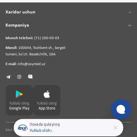
Xaridor uchun
Kompaniya
Ishonch telefoni:
(71) 200-03-03
Manzil:
100044, Toshkent sh., Sergeli
tumani, koʻch. Bezakchilik, 18A
E-mail:
info@oxymed.uz
Yuklab oling
Yuklab oling
Google Play
App Store
Ilovada qulayroq
Sayt yaratuvchi
pharmit.uz
Yuklab olish