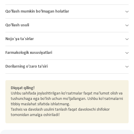
Qo'llash mumkin bo'lmagan holatlar
Qo'llash usuli
Nojo´ya ta´sirlar
Farmakologik xususiyatlari
Dorilarning o'zaro ta'siri
Diqqat qiling!
Ushbu sahifada joylashtirilgan ko'rsatmalar faqat ma'lumot olish va
tushunchaga ega bo'lish uchun mo'ljallangan. Ushbu ko'rsatmalarni
tibbiy maslahat sifatida ishlatmang.
Tashxis va davolash usulini tanlash faqat davolovchi shifokor
tomonidan amalga oshiriladi!