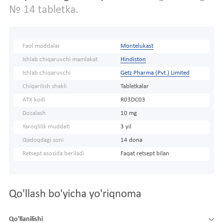
№ 14 tabletka.
Faol moddalar
Montelukast
Ishlab chiqaruvchi mamlakat
Hindiston
Ishlab chiqaruvchi
Getz Pharma (Pvt.) Limited
Chiqarilish shakli
Tabletkalar
ATX kodi
R03DC03
Dozalash
10 mg
Yaroqlilik muddati
3 yil
Qadoqdagi soni
14 dona
Retsept asosida beriladi
Faqat retsept bilan
Qo'llash bo'yicha yo'riqnoma
Qo'llanilishi