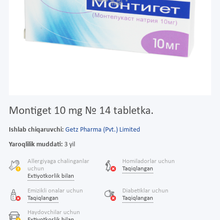
Montiget 10 mg № 14 tabletka.
Ishlab chiqaruvchi:
Getz Pharma (Pvt.) Limited
Yaroqlilik muddati:
3 yil
Allergiyaga chalinganlar
Homiladorlar uchun
uchun
Taqiqlangan
Extiyotkorlik bilan
Emizikli onalar uchun
Diabetiklar uchun
Taqiqlangan
Taqiqlangan
Haydovchilar uchun