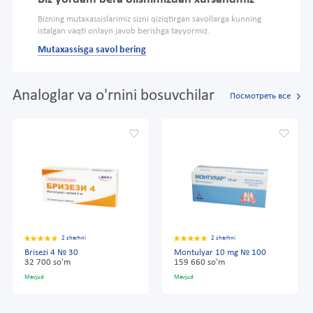
Bizning mutaxassislarimiz sizni qiziqtirgan savollarga kunning
istalgan vaqti onlayn javob berishga tayyormiz.
Mutaxassisga savol bering
Analoglar va o'rnini bosuvchilar
Посмотреть все
2 sharhni
2 sharhni
Brisezi 4 № 30
Montulyar 10 mg № 100
32 700 so'm
159 660 so'm
Mavjud
Mavjud