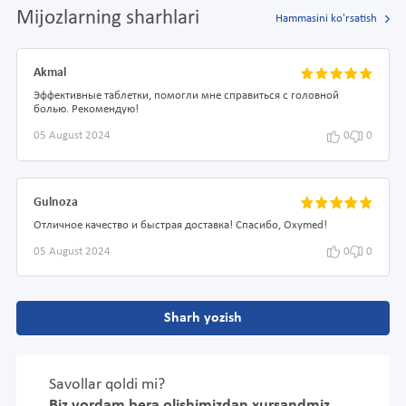
Mijozlarning sharhlari
Hammasini ko'rsatish
Akmal
Эффективные таблетки, помогли мне справиться с головной
болью. Рекомендую!
05 August 2024
0
0
Gulnoza
Отличное качество и быстрая доставка! Спасибо, Oxymed!
05 August 2024
0
0
Sharh yozish
Savollar qoldi mi?
Biz yordam bera olishimizdan xursandmiz