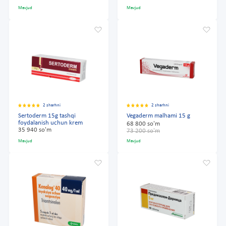
Mavjud
Mavjud
2 sharhni
2 sharhni
Sertoderm 15g tashqi
Vegaderm malhami 15 g
foydalanish uchun krem
68 800 so'm
35 940 so'm
73 200 so'm
Mavjud
Mavjud