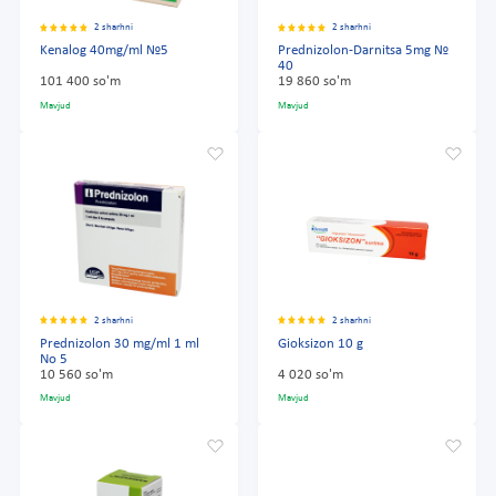
2 sharhni
2 sharhni
Kenalog 40mg/ml №5
Prednizolon-Darnitsa 5mg №
40
101 400 so'm
19 860 so'm
Mavjud
Mavjud
2 sharhni
2 sharhni
Prednizolon 30 mg/ml 1 ml
Gioksizon 10 g
No 5
10 560 so'm
4 020 so'm
Mavjud
Mavjud