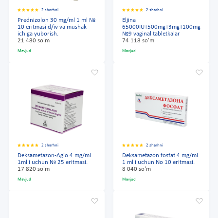
2 sharhni
2 sharhni
Prednizolon 30 mg/ml 1 ml №
Eljina
10 eritmasi d/iv va mushak
65000IU+500mg+3mg+100mg
ichiga yuborish.
№9 vaginal tabletkalar
21 480 so'm
74 118 so'm
Mavjud
Mavjud
2 sharhni
2 sharhni
Deksametazon-Agio 4 mg/ml
Deksametazon fosfat 4 mg/ml
1ml i uchun № 25 eritmasi.
1 ml i uchun No 10 eritmasi.
17 820 so'm
8 040 so'm
Mavjud
Mavjud