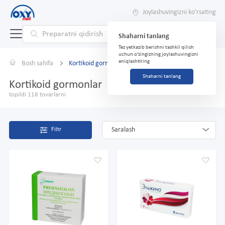
Joylashuvingizni ko'rsating
Shaharni tanlang
Tez yetkazib berishni tashkil qilish
uchun o'zingizning joylashuvingizni
aniqlashtiring
Bosh sahifa
Kortikoid gormonlar
Shaharni tanlang
Kortikoid gormonlar
topildi 118 tovarlarni
Saralash
Filtr