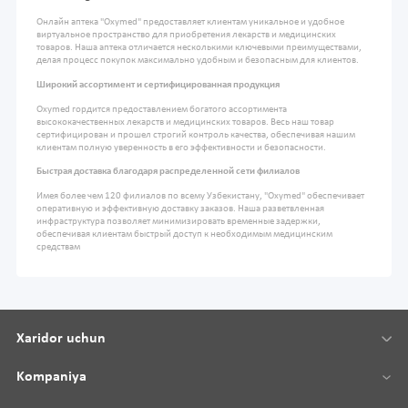
Онлайн аптека "Oxymed" предоставляет клиентам уникальное и удобное
виртуальное пространство для приобретения лекарств и медицинских
товаров. Наша аптека отличается несколькими ключевыми преимуществами,
делая процесс покупок максимально удобным и безопасным для клиентов.
Широкий ассортимент и сертифицированная продукция
Oxymed гордится предоставлением богатого ассортимента
высококачественных лекарств и медицинских товаров. Весь наш товар
сертифицирован и прошел строгий контроль качества, обеспечивая нашим
клиентам полную уверенность в его эффективности и безопасности.
Быстрая доставка благодаря распределенной сети филиалов
Имея более чем 120 филиалов по всему Узбекистану, "Oxymed" обеспечивает
оперативную и эффективную доставку заказов. Наша разветвленная
инфраструктура позволяет минимизировать временные задержки,
обеспечивая клиентам быстрый доступ к необходимым медицинским
средствам
Xaridor uchun
Kompaniya