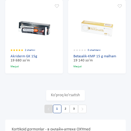
2 sharhni
0 sharhlarni
Akriderm GK 15g
Betasalik-KMP 15 g malham
19 680 so'm
19 140 so'm
Mavjud
Mavjud
Ko'proq ko'rsatish
1
2
3
Kortikoid gormonlar - в онлайн-аптеке OXYmed