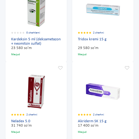
0 sharhlarni
2 sharhni
Kardeksin 5 ml (deksametazon
Tridox kremi 15 g
+ neomitsin sulfat)
23 580 so'm
29 580 so'm
Mavjud
Mavjud
2 sharhni
2 sharhni
Neladex 5.0
Akriderm SK 15 g
31 740 so'm
17 400 so'm
Mavjud
Mavjud