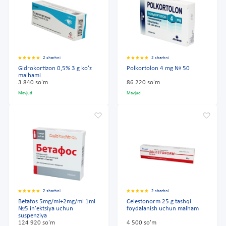
2 sharhni
2 sharhni
Gidrokortizon 0,5% 3 g ko'z
Polkortolon 4 mg № 50
malhami
3 840 so'm
86 220 so'm
Mavjud
Mavjud
2 sharhni
2 sharhni
Betafos 5mg/ml+2mg/ml 1ml
Celestonorm 25 g tashqi
№5 in'ektsiya uchun
foydalanish uchun malham
suspenziya
124 920 so'm
4 500 so'm