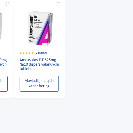
2 sharhni
00mg
Amoksiklav DT 625mg
uvchi
№10 dispersiyalanuvchi
tabletkalar
da
Mavjudligi haqida
xabar bering