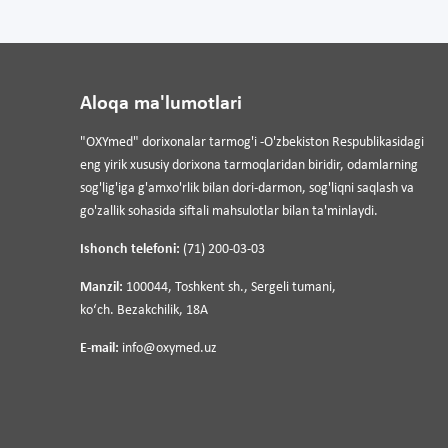
Aloqa ma'lumotlari
"OXYmed" dorixonalar tarmog'i -O'zbekiston Respublikasidagi
eng yirik xususiy dorixona tarmoqlaridan biridir, odamlarning
sog'lig'iga g'amxo'rlik bilan dori-darmon, sog'liqni saqlash va
go'zallik sohasida siftali mahsulotlar bilan ta'minlaydi.
Ishonch telefoni:
(71) 200-03-03
Manzil:
100044, Toshkent sh., Sergeli tumani,
koʻch. Bezakchilik, 18A
E-mail:
info@oxymed.uz