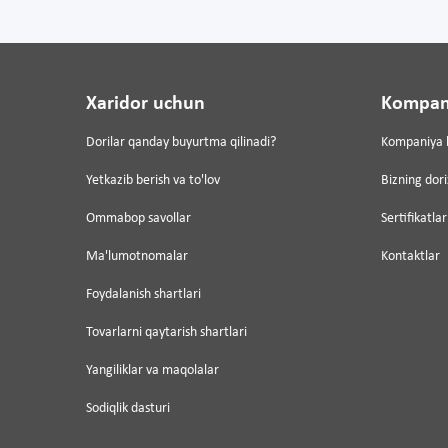
Xaridor uchun
Kompan
Dorilar qanday buyurtma qilinadi?
Kompaniya 
Yetkazib berish va to'lov
Bizning dor
Ommabop savollar
Sertifikatlar
Ma'lumotnomalar
Kontaktlar
Foydalanish shartlari
Tovarlarni qaytarish shartlari
Yangiliklar va maqolalar
Sodiqlik dasturi