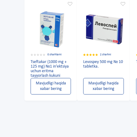
0 sharhlarni
2 sharhni
Tseftakar (1000 mg +
Levospey 500 mg № 10
125 mg) №1 in'ektsiya
tabletka.
uchun eritma
tayyorlash kukuni
Mavjudligi haqida
Mavjudligi haqida
xabar bering
xabar bering