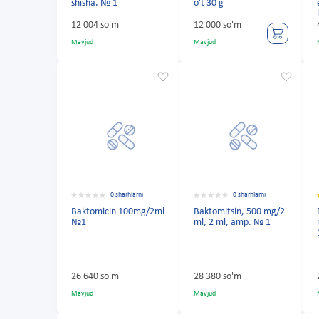
shisha. № 1
o't 30 g
12 004 so'm
12 000 so'm
Mavjud
Mavjud
0 sharhlarni
0 sharhlarni
Baktomicin 100mg/2ml
Baktomitsin, 500 mg/2
№1
ml, 2 ml, amp. № 1
26 640 so'm
28 380 so'm
Mavjud
Mavjud