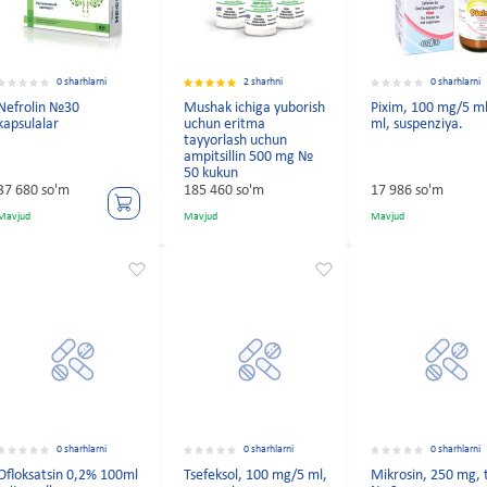
0 sharhlarni
2 sharhni
0 sharhlarni
Nefrolin №30
Mushak ichiga yuborish
Pixim, 100 mg/5 ml
kapsulalar
uchun eritma
ml, suspenziya.
tayyorlash uchun
ampitsillin 500 mg №
50 kukun
37 680 so'm
185 460 so'm
17 986 so'm
Mavjud
Mavjud
Mavjud
0 sharhlarni
0 sharhlarni
0 sharhlarni
Ofloksatsin 0,2% 100ml
Tsefeksol, 100 mg/5 ml,
Mikrosin, 250 mg, 