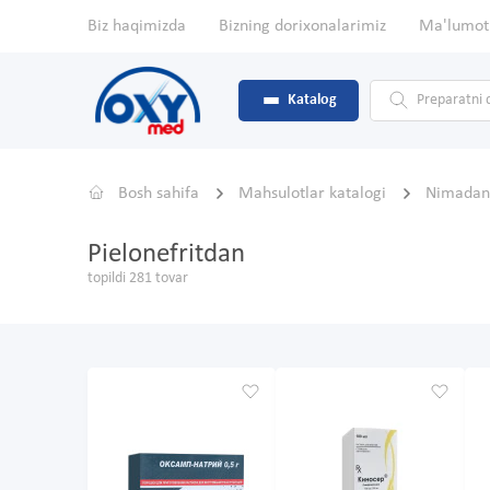
Biz haqimizda
Bizning dorixonalarimiz
Ma'lumot
Katalog
Bosh sahifa
Mahsulotlar katalogi
Nimada
Pielonefritdan
topildi 281 tovar