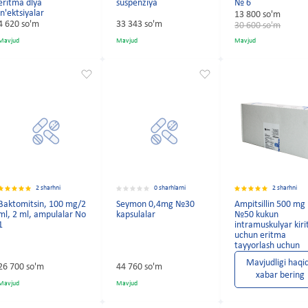
eritma dlya
suspenziya
№ 6
in'ektsiyalar
13 800 so'm
4 620 so'm
33 343 so'm
30 600 so'm
Mavjud
Mavjud
Mavjud
2 sharhni
0 sharhlarni
2 sharhni
Baktomitsin, 100 mg/2
Seymon 0,4mg №30
Ampitsillin 500 mg
ml, 2 ml, ampulalar No
kapsulalar
№50 kukun
1
intramuskulyar kiri
uchun eritma
tayyorlash uchun
Mavjudligi haqi
26 700 so'm
44 760 so'm
xabar bering
Mavjud
Mavjud