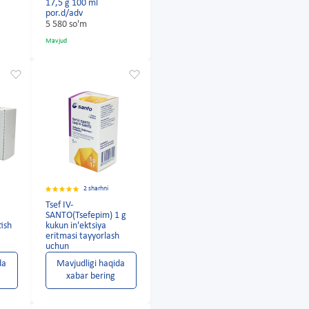
17,5 g 100 ml
por.d/adv
5 580 so'm
Mavjud
2 sharhni
Tsef IV-
SANTO(Tsefepim) 1 g
tish
kukun in'ektsiya
eritmasi tayyorlash
uchun
da
Mavjudligi haqida
xabar bering