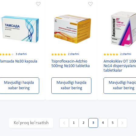
3 sharhni
2 sharhni
2 sharhni
Tamsada №30 kapsula
Tsiprofloxacin-Adzhio
Amoksiklav DT 10
500mg №100 tabletka
№14 dispersiyalan
tabletkalar
Mavjudligi haqida
Mavjudligi haqida
Mavjudligi haqi
xabar bering
xabar bering
xabar bering
Ko'proq ko'rsatish
1
2
3
4
5