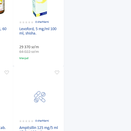
0 sharhlarni
, 60
Levoford, 5 mg/ml 100
ml, shisha.
29 370 so'm
64 022 so'm
Mavjud
0 sharhlarni
tab.
Ampitsillin 125 mg/5 ml