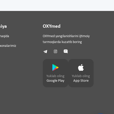
iya
OXYmed
haqida
OXYmed yangilanishlarini ijtimoiy
tarmoqlarda kuzatib boring
ixonalarimiz
Yuklab oling
Yuklab oling
Google Play
App Store