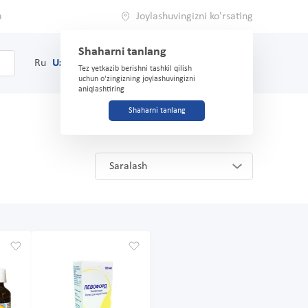
a
Joylashuvingizni ko'rsating
Shaharni tanlang
0
Savat
Ru
Uz
(71) 200-03-03
Tez yetkazib berishni tashkil qilish
uchun o'zingizning joylashuvingizni
aniqlashtiring
Shaharni tanlang
Saralash