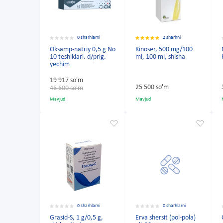
0 sharhlarni
2 sharhni
Oksamp-natriy 0,5 g No
Kinoser, 500 mg/100
10 teshiklari. d/prig.
ml, 100 ml, shisha
yechim
19 917 so'm
25 500 so'm
46 600 so'm
Mavjud
Mavjud
0 sharhlarni
0 sharhlarni
Grasid-S, 1 g/0,5 g,
Erva shersit (pol-pola)