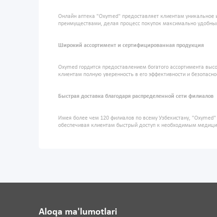
Онлайн аптека "Oxymed" предоставляет клиентам уникальное 
преимуществами, делая процесс покупок максимально удобны
Широкий ассортимент и сертифицированная продукция
Oxymed гордится предоставлением богатого ассортимента высо
клиентам полную уверенность в его эффективности и безопасно
Быстрая доставка благодаря распределенной сети филиалов
Имея более чем 120 филиалов по всему Узбекистану, "Oxymed
обеспечивая клиентам быстрый доступ к необходимым медиц
Aloqa ma'lumotlari