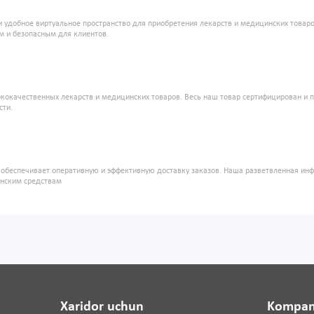
и удобное виртуальное пространство для приобретения лекарств и медицинских това
м и безопасным для клиентов.
кокачественных лекарств и медицинских товаров. Весь наш товар сертифицирован и 
сти.
" обеспечивает оперативную и эффективную доставку заказов. Наша разветвленная ин
инским средствам
Xaridor uchun
Kompan