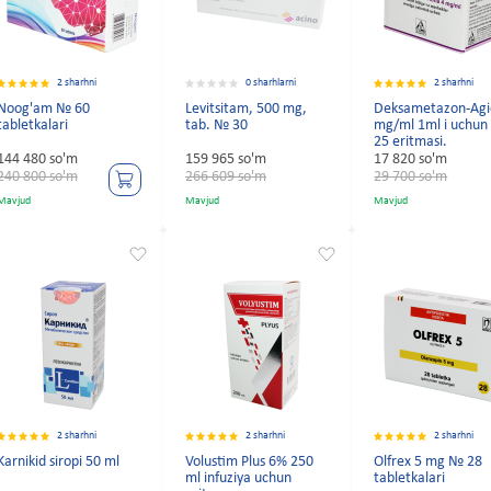
2 sharhni
0 sharhlarni
2 sharhni
Noog'am № 60
Levitsitam, 500 mg,
Deksametazon-Agi
tabletkalari
tab. № 30
mg/ml 1ml i uchu
25 eritmasi.
144 480 so'm
159 965 so'm
17 820 so'm
240 800 so'm
266 609 so'm
29 700 so'm
Mavjud
Mavjud
Mavjud
2 sharhni
2 sharhni
2 sharhni
Karnikid siropi 50 ml
Volustim Plus 6% 250
Olfrex 5 mg № 28
ml infuziya uchun
tabletkalari