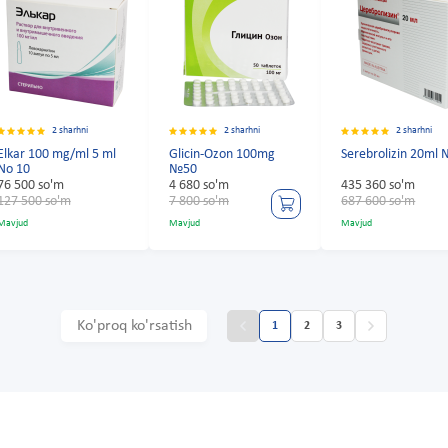
2 sharhni
2 sharhni
2 sharhni
Elkar 100 mg/ml 5 ml
Glicin-Ozon 100mg
Serebrolizin 20ml
No 10
№50
76 500 so'm
4 680 so'm
435 360 so'm
127 500 so'm
7 800 so'm
687 600 so'm
Mavjud
Mavjud
Mavjud
Ko'proq ko'rsatish
1
2
3
d