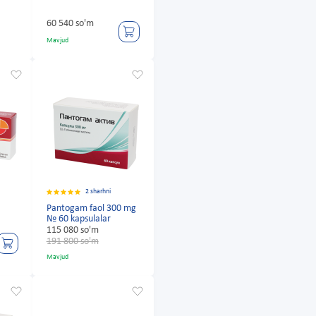
60 540 so'm
Mavjud
2 sharhni
Pantogam faol 300 mg
№ 60 kapsulalar
115 080 so'm
191 800 so'm
Mavjud