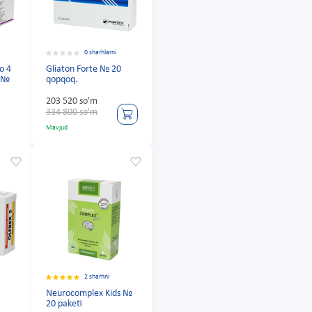
0 sharhlarni
o 4
Gliaton Forte № 20
n №
qopqoq.
203 520 so'm
334 800 so'm
Mavjud
2 sharhni
Neurocomplex Kids №
20 paketi