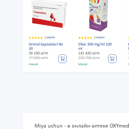
2 sharhni
2 sharhni
Sirimol kapsulalari №
Elkar 300 mg/ml 100
30
ml
56 100 so'm
141 420 so'm
77 000 so'm
235 700 so'm
Mavjud
Mavjud
Miya uchun - в онлайн-аптеке OXYme