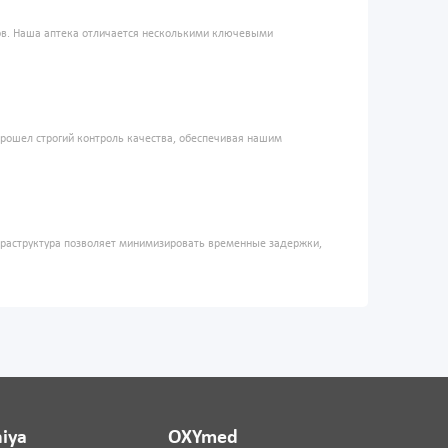
ров. Наша аптека отличается несколькими ключевыми
прошел строгий контроль качества, обеспечивая нашим
фраструктура позволяет минимизировать временные задержки,
iya
OXYmed