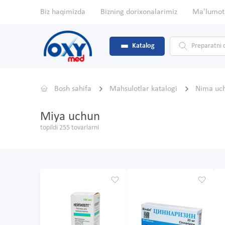
Biz haqimizda
Bizning dorixonalarimiz
Ma'lumot
Katalog
Bosh sahifa
Mahsulotlar katalogi
Nima uc
Miya uchun
topildi 255 tovarlarni