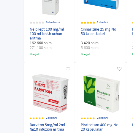
0 sharhlarni
2 sharhni
Neipilept 100 mg/ml
Cinnarizine 25 mg No
100 ml ichish uchun
50 tabletkalari
eritma
162 660 so'm
3 420 so'm
271 100 so'm
5 600 so'm
Mavjud
Mavjud
2 sharhni
2 sharhni
Barviton 5mg/ml 2ml
Piratsetam 400 mg №
№10 infuzion eritma
20 kapsulalar