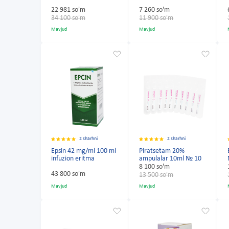
22 981 so'm
7 260 so'm
34 100 so'm
11 900 so'm
Mavjud
Mavjud
2 sharhni
2 sharhni
Epsin 42 mg/ml 100 ml
Piratsetam 20%
infuzion eritma
ampulalar 10ml № 10
8 100 so'm
43 800 so'm
13 500 so'm
Mavjud
Mavjud