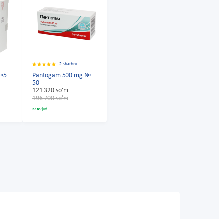
2 sharhni
 №5
Pantogam 500 mg №
50
121 320 so'm
196 700 so'm
Mavjud