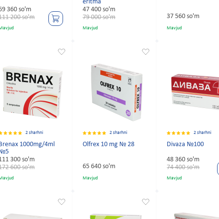
eritma
69 360 so'm
47 400 so'm
37 560 so'm
111 200 so'm
79 000 so'm
Mavjud
Mavjud
Mavjud
2 sharhni
2 sharhni
2 sharhni
Brenax 1000mg/4ml
Olfrex 10 mg № 28
Divaza №100
№5
111 300 so'm
48 360 so'm
65 640 so'm
172 600 so'm
74 400 so'm
Mavjud
Mavjud
Mavjud