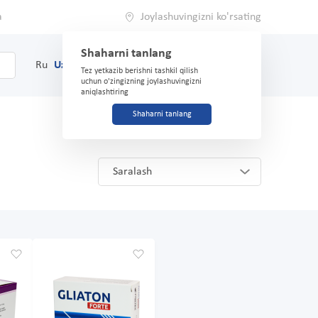
a
Joylashuvingizni ko'rsating
Shaharni tanlang
0
Savat
Ru
Uz
(71) 200-03-03
Tez yetkazib berishni tashkil qilish
uchun o'zingizning joylashuvingizni
aniqlashtiring
Shaharni tanlang
Saralash