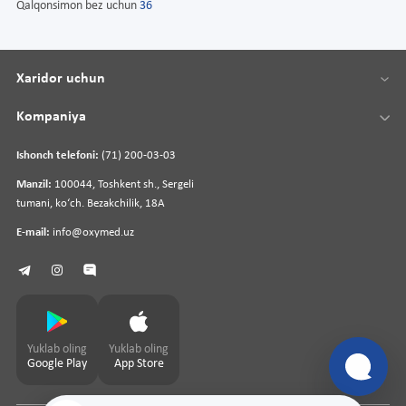
Qalqonsimon bez uchun
36
Xaridor uchun
Kompaniya
Ishonch telefoni:
(71) 200-03-03
Manzil:
100044, Toshkent sh., Sergeli
tumani, koʻch. Bezakchilik, 18A
E-mail:
info@oxymed.uz
Yuklab oling
Yuklab oling
Google Play
App Store