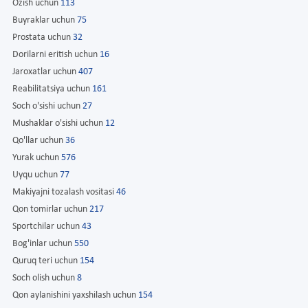
Ozish uchun
113
Buyraklar uchun
75
Prostata uchun
32
Dorilarni eritish uchun
16
Jaroxatlar uchun
407
Reabilitatsiya uchun
161
Soch o'sishi uchun
27
Mushaklar o'sishi uchun
12
Qo'llar uchun
36
Yurak uchun
576
Uyqu uchun
77
Makiyajni tozalash vositasi
46
Qon tomirlar uchun
217
Sportchilar uchun
43
Bog'inlar uchun
550
Quruq teri uchun
154
Soch olish uchun
8
Qon aylanishini yaxshilash uchun
154