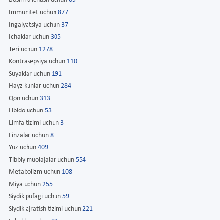
Bosim o'lchash uchun
69
Immunitet uchun
877
Ingalyatsiya uchun
37
Ichaklar uchun
305
Teri uchun
1278
Kontrasepsiya uchun
110
Suyaklar uchun
191
Hayz kunlar uchun
284
Qon uchun
313
Libido uchun
53
Limfa tizimi uchun
3
Linzalar uchun
8
Yuz uchun
409
Tibbiy muolajalar uchun
554
Metabolizm uchun
108
Miya uchun
255
Siydik pufagi uchun
59
Siydik ajratish tizimi uchun
221