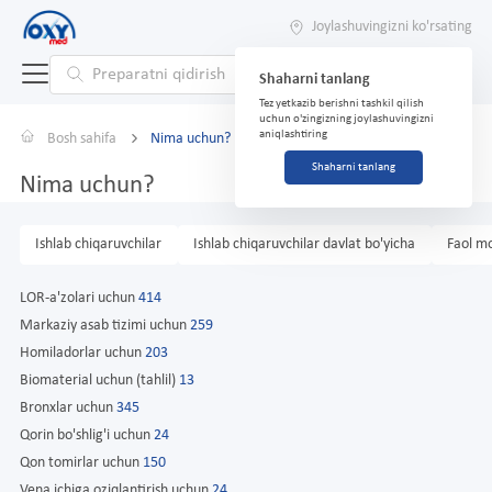
Joylashuvingizni ko'rsating
Shaharni tanlang
Tez yetkazib berishni tashkil qilish
uchun o'zingizning joylashuvingizni
aniqlashtiring
Bosh sahifa
Nima uchun?
Shaharni tanlang
Nima uchun?
Ishlab chiqaruvchilar
Ishlab chiqaruvchilar davlat bo'yicha
Faol m
LOR-a'zolari uchun
414
Markaziy asab tizimi uchun
259
Homiladorlar uchun
203
Biomaterial uchun (tahlil)
13
Bronxlar uchun
345
Qorin bo'shlig'i uchun
24
Qon tomirlar uchun
150
Vena ichiga oziqlantirish uchun
24