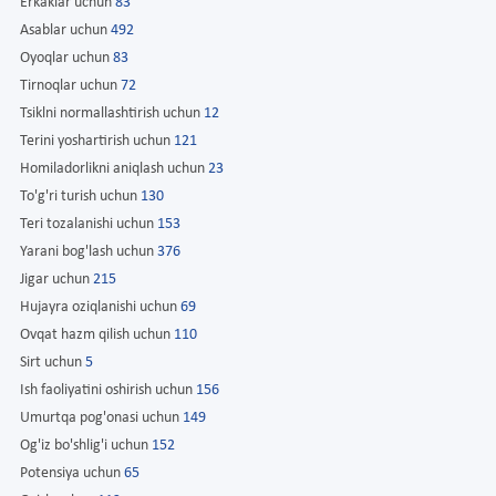
Erkaklar uchun
83
Asablar uchun
492
Oyoqlar uchun
83
Tirnoqlar uchun
72
Tsiklni normallashtirish uchun
12
Terini yoshartirish uchun
121
Homiladorlikni aniqlash uchun
23
To'g'ri turish uchun
130
Teri tozalanishi uchun
153
Yarani bog'lash uchun
376
Jigar uchun
215
Hujayra oziqlanishi uchun
69
Ovqat hazm qilish uchun
110
Sirt uchun
5
Ish faoliyatini oshirish uchun
156
Umurtqa pog'onasi uchun
149
Og'iz bo'shlig'i uchun
152
Potensiya uchun
65