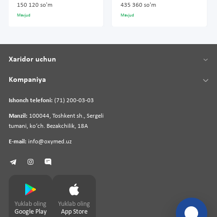
150 120 so'm
435 360 so'm
Mavjud
Mavjud
Xaridor uchun
Kompaniya
Ishonch telefoni:
(71) 200-03-03
Manzil:
100044, Toshkent sh., Sergeli
tumani, koʻch. Bezakchilik, 18A
E-mail:
info@oxymed.uz
Yuklab oling
Yuklab oling
Google Play
App Store