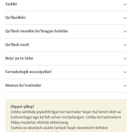
Tarkibi
Qo'llanilishi
Qo'llash mumkin bo'lmagan holatlar
Qo'llash usuli
Nojo´ya ta´sirlar
Farmakologik xususiyatlari
Maxsus ko'rsatmalar
Diqqat qiling!
Ushbu sahifada joylashtirilgan ko'rsatmalar faqat ma'lumot olish va
tushunchaga ega bo'lish uchun mo'ljallangan. Ushbu ko'rsatmalarni
tibbiy maslahat sifatida ishlatmang.
Tashxis va davolash usulini tanlash faqat davolovchi shifokor