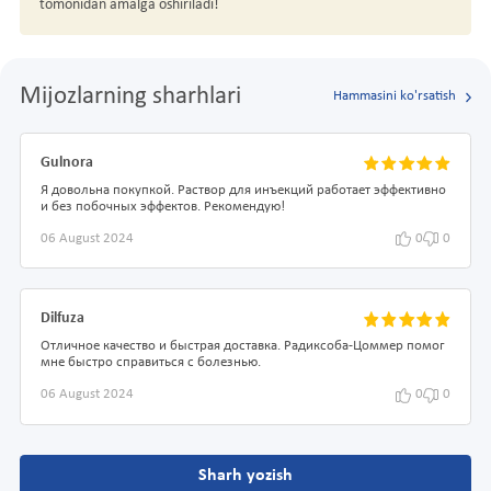
tomonidan amalga oshiriladi!
Mijozlarning sharhlari
Hammasini ko'rsatish
Gulnora
Я довольна покупкой. Раствор для инъекций работает эффективно
и без побочных эффектов. Рекомендую!
06 August 2024
0
0
Dilfuza
Отличное качество и быстрая доставка. Радиксоба-Цоммер помог
мне быстро справиться с болезнью.
06 August 2024
0
0
Sharh yozish