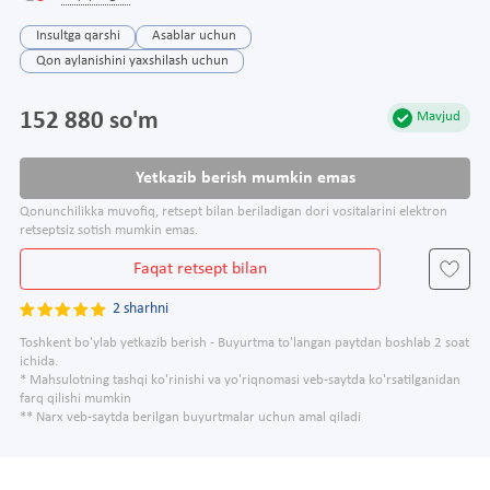
Insultga qarshi
Asablar uchun
Qon aylanishini yaxshilash uchun
152 880 so'm
Mavjud
Yetkazib berish mumkin emas
Qonunchilikka muvofiq, retsept bilan beriladigan dori vositalarini elektron
retseptsiz sotish mumkin emas.
Faqat retsept bilan
2 sharhni
Toshkent bo'ylab yetkazib berish - Buyurtma to'langan paytdan boshlab 2 soat
ichida.
* Mahsulotning tashqi ko'rinishi va yo'riqnomasi veb-saytda ko'rsatilganidan
farq qilishi mumkin
** Narx veb-saytda berilgan buyurtmalar uchun amal qiladi