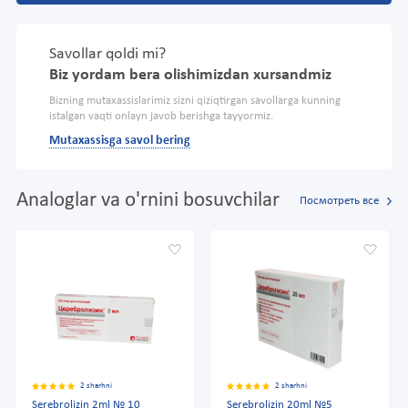
Savollar qoldi mi?
Biz yordam bera olishimizdan xursandmiz
Bizning mutaxassislarimiz sizni qiziqtirgan savollarga kunning
istalgan vaqti onlayn javob berishga tayyormiz.
Mutaxassisga savol bering
Analoglar va o'rnini bosuvchilar
Посмотреть все
2 sharhni
2 sharhni
Serebrolizin 2ml № 10
Serebrolizin 20ml №5