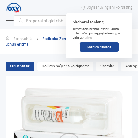
Joylashuvingizni ko'rsating
Shaharni tanlang
Tez yetkazib berishni tashkil qilish
uchun o'zingizning joylashuvingizni
aniqlashtiring
Bosh sahifa
Radixoba-Zommer 1,5 mg/ml 20 ml № 1 in'ektsiya
uchun eritma
Shaharni tanlang
Xususiyatlari
Qo'llash bo'yicha yo'riqnoma
Sharhlar
Analogl