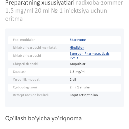
Preparatning xususiyatlari
radixoba-zommer
1,5 mg/ml 20 ml № 1 in'ektsiya uchun
eritma
Faol moddalar
Edaravone
Ishlab chiqaruvchi mamlakat
Hindiston
Samrudh Pharmaceuticals
Ishlab chiqaruvchi
Pvt.Lt
Chiqarilish shakli
Ampulalar
Dozalash
1,5 mg/ml
Yaroqlilik muddati
2 yil
Qadoqdagi soni
2 ml 1 shisha
Retsept asosida beriladi
Faqat retsept bilan
Qo'llash bo'yicha yo'riqnoma