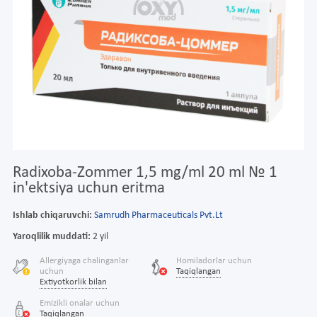
Radixoba-Zommer 1,5 mg/ml 20 ml № 1
in'ektsiya uchun eritma
Ishlab chiqaruvchi:
Samrudh Pharmaceuticals Pvt.Lt
Yaroqlilik muddati:
2 yil
Allergiyaga chalinganlar
Homiladorlar uchun
uchun
Taqiqlangan
Extiyotkorlik bilan
Emizikli onalar uchun
Taqiqlangan