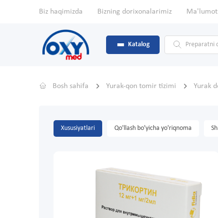
Biz haqimizda
Bizning dorixonalarimiz
Ma'lumot
Katalog
Bosh sahifa
Yurak-qon tomir tizimi
Yurak d
Xususiyatlari
Qo'llash bo'yicha yo'riqnoma
Sh