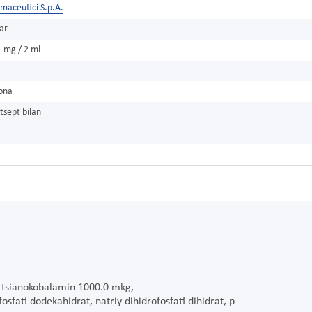
rmaceutici S.p.A.
ar
 mg / 2 ml
dona
tsept bilan
, tsianokobalamin 1000.0 mkg,
sfati dodekahidrat, natriy dihidrofosfati dihidrat, p-