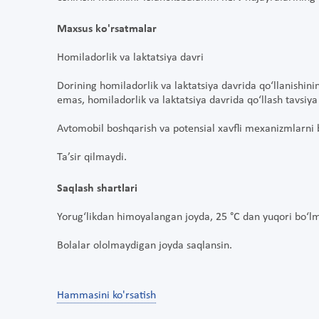
Maxsus ko'rsatmalar
Homiladorlik va laktatsiya davri
Dorining homiladorlik va laktatsiya davrida qo‘llanishin
emas, homiladorlik va laktatsiya davrida qo‘llash tavsiya
Avtomobil boshqarish va potensial xavfli mexanizmlarni bo
Ta’sir qilmaydi.
Saqlash shartlari
Yorug‘likdan himoyalangan joyda, 25 °C dan yuqori bo‘
Bolalar ololmaydigan joyda saqlansin.
Hammasini ko'rsatish