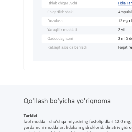
Ishlab chiqaruvchi
Fidia Fa
Chiqarilish shakli
Ampulal
Dozalash
12 mg+1
Yaroqlilik muddati
2 yil
Qadoqdagi soni
2 ml 5 
Retsept asosida beriladi
Faqat re
Qo'llash bo'yicha yo'riqnoma
Tarkibi
faol modda - cho'chqa miyasining fosfolipidlari 12.0 mg
yordamchi moddalar: lidokain gidroklorid, dinatriy gidrofo