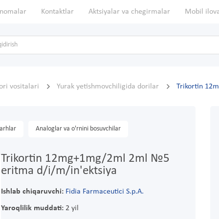
nomalar
Kontaktlar
Aktsiyalar va chegirmalar
Mobil ilov
ori vositalari
Yurak yetishmovchiligida dorilar
Trikortin 12
arhlar
Analoglar va o'rnini bosuvchilar
Trikortin 12mg+1mg/2ml 2ml №5
eritma d/i/m/in'ektsiya
Ishlab chiqaruvchi:
Fidia Farmaceutici S.p.A.
Yaroqlilik muddati:
2 yil