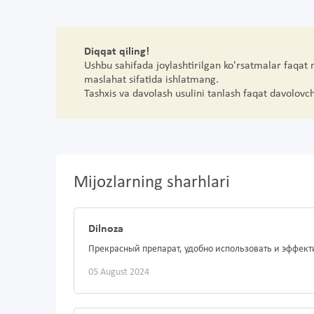
Diqqat qiling!
Ushbu sahifada joylashtirilgan ko'rsatmalar faqat
maslahat sifatida ishlatmang.
Tashxis va davolash usulini tanlash faqat davolovc
Mijozlarning sharhlari
Dilnoza
Прекрасный препарат, удобно использовать и эффект
05 August 2024