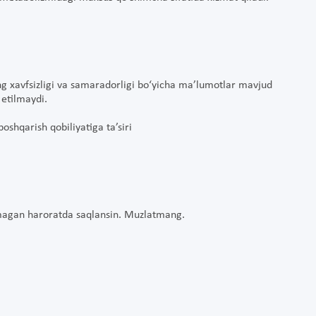
ing xavfsizligi va samaradorligi bo‘yicha ma’lumotlar mavjud
 etilmaydi.
shqarish qobiliyatiga ta’siri
lmagan haroratda saqlansin. Muzlatmang.