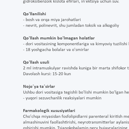
gidroksibenzoik kislota efirlari, in'ektsiya uchun suv.
Qo'llanilishi
- bosh va orqa miya jarohatlari
- nevrit, polinevrit, shu jumladan toksik va alkogoliy
Qo'llash mumkin bo'lmagan holatlar
- dori vositasining komponentlariga va kimyoviy tuzilish
- 18 yoshgacha bolalar va o'smirlar
Qo'llash usuli
2 ml intramuskulyar ravishda kuniga bir marta shifokor tav
Davolash kursi: 15-20 kun
Nojo´ya ta´sirlar
Ushbu dori vositasiga tegishli bo'lishi mumkin bo'lgan h
- yuqori sezuvchanlik reaksiyalari mumkin
Farmakologik xususiyatlari
Cho'chqa miyasidan fosfolipidlarni parenteral kiritish
almashinuvini faollashtirishi, neyrotransmitterlar aylani
oshirishi mumkin. Tsianokobalamin nerv hujayralarining 