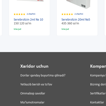
hni
2 sharhni
2 sharhni
2ml № 10
Serebrolizin 20ml №5
Serebrolizin 2ml № 10
435 360 so'm
150 120 so'm
Mavjud
Mavjud
Xaridor uchun
Kompan
Dorilar qanday buyurtma qilinadi?
Kompaniya 
Yetkazib berish va to'lov
Bizning dor
Ommabop savollar
Sertifikatlar
Ma'lumotnomalar
Kontaktlar