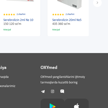
2 sharhni
2 sharhni
Serebrolizin 20ml №5
Serebrolizin 2ml № 10
435 360 so'm
150 120 so'm
Mavjud
Mavjud
iya
OXYmed
haqida
OXYmed yangilanishlarini ijtimoiy
tarmoqlarda kuzatib boring
ixonalarimiz