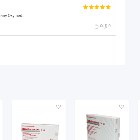
зину Oxymed!
0
0