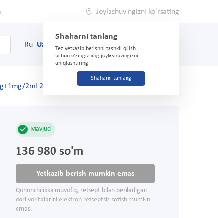
a
Joylashuvingizni ko'rsating
Shaharni tanlang
0
Savat
Ru
Uz
(71) 200-03-03
Tez yetkazib berishni tashkil qilish
uchun o'zingizning joylashuvingizni
aniqlashtiring
Shaharni tanlang
mg+1mg/2ml 2ml №5 eritma d/i/m/in'ektsiya
Mavjud
136 980 so'm
Yetkazib berish mumkin emas
Qonunchilikka muvofiq, retsept bilan beriladigan
dori vositalarini elektron retseptsiz sotish mumkin
emas.