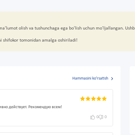
 ma'lumot olish va tushunchaga ega bo'lish uchun mo'ljallangan. Ushb
hi shifokor tomonidan amalga oshiriladi!
Hammasini ko'rsatish
ивно действует. Рекомендую всем!
0
0