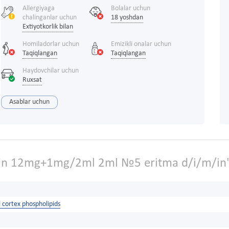
Allergiyaga
Bolalar uchun
chalinganlar uchun
18 yoshdan
Extiyotkorlik bilan
Homiladorlar uchun
Emizikli onalar uchun
Taqiqlangan
Taqiqlangan
Haydovchilar uchun
Ruxsat
Asablar uchun
tin 12mg+1mg/2ml 2ml №5 eritma d/i/m/in'
 cortex phospholipids