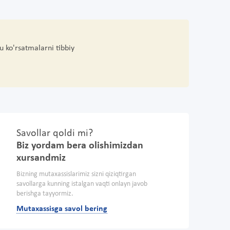
u ko'rsatmalarni tibbiy
Savollar qoldi mi?
Biz yordam bera olishimizdan
xursandmiz
Bizning mutaxassislarimiz sizni qiziqtirgan
savollarga kunning istalgan vaqti onlayn javob
berishga tayyormiz.
Mutaxassisga savol bering