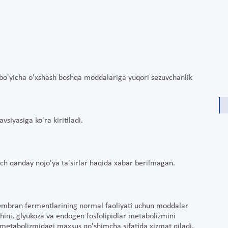
i bo'yicha o'xshash boshqa moddalariga yuqori sezuvchanlik
siyasiga ko'ra kiritiladi.
ech qanday nojo'ya ta'sirlar haqida xabar berilmagan.
 membran fermentlarining normal faoliyati uchun moddalar
shini, glyukoza va endogen fosfolipidlar metabolizmini
metabolizmidagi maxsus qo'shimcha sifatida xizmat qiladi.