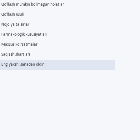
Qo'llash mumkin bo'lmagan holatlar
Qo'llash usuli
Nojo´ya ta´sirlar
Farmakologik xususiyatlari
Maxsus ko'rsatmalar
Saqlash shartlari
Eng yaxshi sanadan oldin