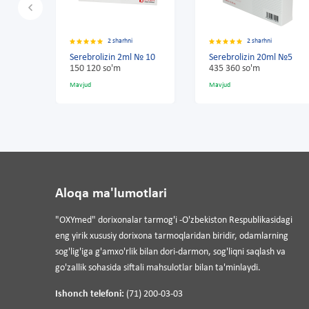
2 sharhni
2 sharhni
2 shar
olizin 2ml № 10
Serebrolizin 20ml №5
Serebrolizin 
0 so'm
435 360 so'm
150 120 so'm
Mavjud
Mavjud
Aloqa ma'lumotlari
"OXYmed" dorixonalar tarmog'i -O'zbekiston Respublikasidagi
eng yirik xususiy dorixona tarmoqlaridan biridir, odamlarning
sog'lig'iga g'amxo'rlik bilan dori-darmon, sog'liqni saqlash va
go'zallik sohasida siftali mahsulotlar bilan ta'minlaydi.
Ishonch telefoni:
(71) 200-03-03