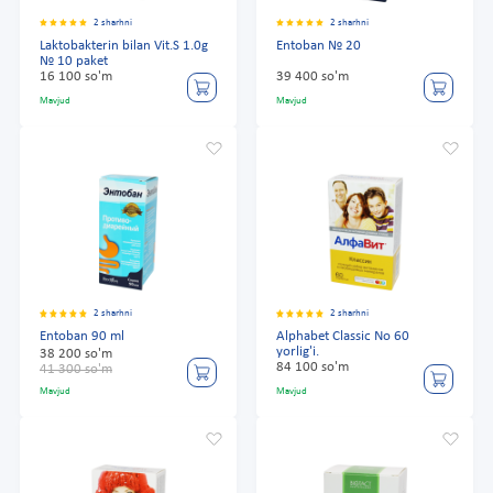
2 sharhni
2 sharhni
Laktobakterin bilan Vit.S 1.0g
Entoban № 20
№ 10 paket
16 100 so'm
39 400 so'm
Mavjud
Mavjud
2 sharhni
2 sharhni
Entoban 90 ml
Alphabet Classic No 60
yorlig'i.
38 200 so'm
84 100 so'm
41 300 so'm
Mavjud
Mavjud