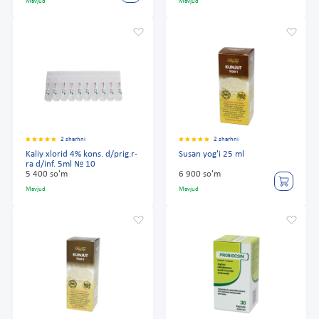
Mavjud
Mavjud
2 sharhni
2 sharhni
Kaliy xlorid 4% kons. d/prig.r-
Susan yog'i 25 ml
ra d/inf. 5ml № 10
5 400 so'm
6 900 so'm
Mavjud
Mavjud