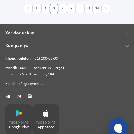
1
2
3
4
5
...
33
34
Xaridor uchun
Kompaniya
Ishonch telefoni:
(71) 200-03-03
Manzil:
100044, Toshkent sh., Sergeli
tumani, koʻch. Bezakchilik, 18A
E-mail:
info@oxymed.uz
Yuklab oling
Yuklab oling
Google Play
App Store