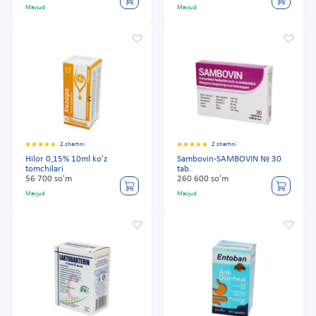
Mavjud
Mavjud
2 sharhni
2 sharhni
Hilor 0,15% 10ml ko'z
Sambovin-SAMBOVIN № 30
tomchilari
tab.
56 700 so'm
260 600 so'm
Mavjud
Mavjud