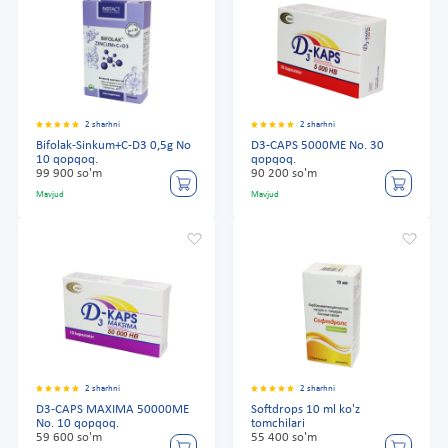
2 sharhni
2 sharhni
Bifolak-Sinkum+C-D3 0,5g No
D3-CAPS 5000ME No. 30
10 qopqoq.
qopqoq.
99 900 so'm
90 200 so'm
Mavjud
Mavjud
2 sharhni
2 sharhni
D3-CAPS MAXIMA 50000ME
Softdrops 10 ml ko'z
No. 10 qopqoq.
tomchilari
59 600 so'm
55 400 so'm