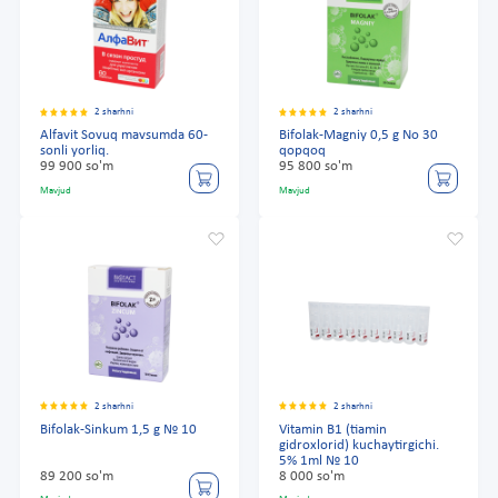
2 sharhni
2 sharhni
Alfavit Sovuq mavsumda 60-
Bifolak-Magniy 0,5 g No 30
sonli yorliq.
qopqoq
99 900 so'm
95 800 so'm
Mavjud
Mavjud
2 sharhni
2 sharhni
Bifolak-Sinkum 1,5 g № 10
Vitamin B1 (tiamin
gidroxlorid) kuchaytirgichi.
5% 1ml № 10
89 200 so'm
8 000 so'm