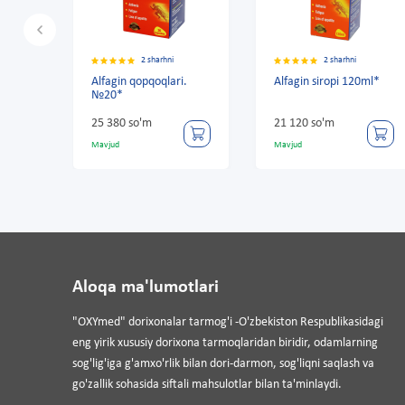
2 sharhni
2 sharhni
2 sha
in qopqoqlari.
Alfagin siropi 120ml*
Alfavit Sovuq
*
mavsumda 60
yorliq.
0 so'm
21 120 so'm
59 940 so'm
Mavjud
Mavjud
Aloqa ma'lumotlari
"OXYmed" dorixonalar tarmog'i -O'zbekiston Respublikasidagi
eng yirik xususiy dorixona tarmoqlaridan biridir, odamlarning
sog'lig'iga g'amxo'rlik bilan dori-darmon, sog'liqni saqlash va
go'zallik sohasida siftali mahsulotlar bilan ta'minlaydi.