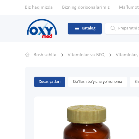
Biz haqimizda
Bizning dorixonalarimiz
Ma'lumot
Katalog
Bosh sahifa
Vitaminlar va BFQ
Vitaminlar
Xususiyatlari
Qo'llash bo'yicha yo'riqnoma
Sh