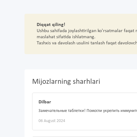
Diqqat qiling!
Ushbu sahifada joylashtirilgan ko'rsatmalar faqat
maslahat sifatida ishlatmang.
Tashxis va davolash usulini tanlash faqat davolovc
Mijozlarning sharhlari
Dilbar
Замечательные таблетки! Помогли укрепить иммунит
06 August 2024