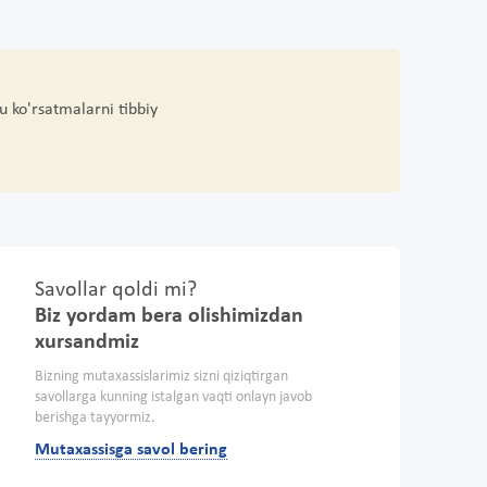
u ko'rsatmalarni tibbiy
Savollar qoldi mi?
Biz yordam bera olishimizdan
xursandmiz
Bizning mutaxassislarimiz sizni qiziqtirgan
savollarga kunning istalgan vaqti onlayn javob
berishga tayyormiz.
Mutaxassisga savol bering