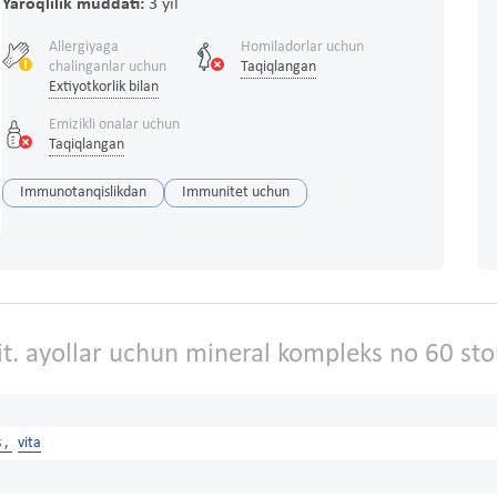
Yaroqlilik muddati:
3 yil
Allergiyaga
Homiladorlar uchun
chalinganlar uchun
Taqiqlangan
Extiyotkorlik bilan
Emizikli onalar uchun
Taqiqlangan
Immunotanqislikdan
Immunitet uchun
t. ayollar uchun mineral kompleks no 60 stol
 ,
vita