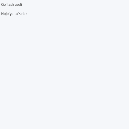
Qo'llash usuli
Nojo´ya ta´sirlar