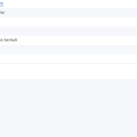
Inc
lar
iz beriladi