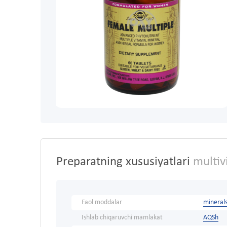
Preparatning xususiyatlari
multivi
Faol moddalar
minerals
Ishlab chiqaruvchi mamlakat
AQSh