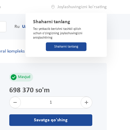
a
Joylashuvingizni ko'rsating
Shaharni tanlang
0
Savat
Ru
Uz
(71) 200-03-03
Tez yetkazib berishni tashkil qilish
uchun o'zingizning joylashuvingizni
aniqlashtiring
Shaharni tanlang
eral kompleks No 60 stol.
Mavjud
698 370 so'm
1
Savatga qo'shing