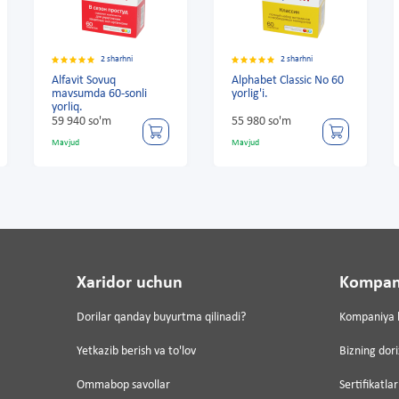
rhni
2 sharhni
2 sharhni
Alphabet Classic No 60
Sambovin-SAMBOVI
-sonli
yorlig'i.
№ 30 tab.
55 980 so'm
157 920 so'm
Mavjud
Mavjud
Xaridor uchun
Kompan
Dorilar qanday buyurtma qilinadi?
Kompaniya 
Yetkazib berish va to'lov
Bizning dor
Ommabop savollar
Sertifikatlar