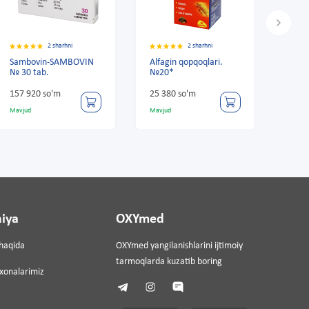
2 sharhni
2 sharhni
N
Alfagin qopqoqlari.
Alfagin siropi 120ml*
№20*
25 380 so'm
21 120 so'm
Mavjud
Mavjud
iya
OXYmed
haqida
OXYmed yangilanishlarini ijtimoiy
tarmoqlarda kuzatib boring
ixonalarimiz