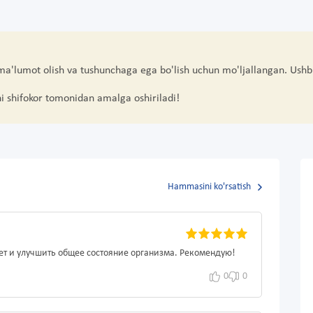
 ma'lumot olish va tushunchaga ega bo'lish uchun mo'ljallangan. Ushb
hi shifokor tomonidan amalga oshiriladi!
Hammasini ko'rsatish
ет и улучшить общее состояние организма. Рекомендую!
0
0