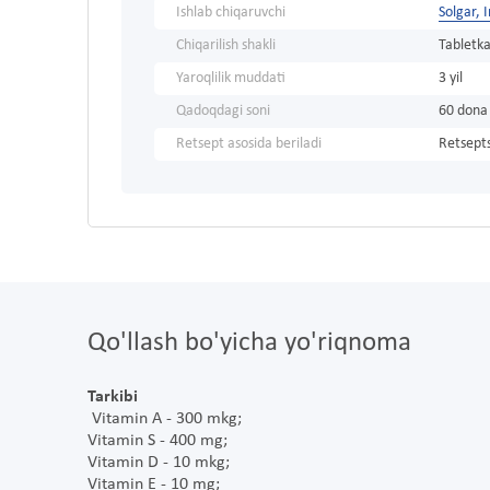
Ishlab chiqaruvchi
Solgar, 
Chiqarilish shakli
Tabletka
Yaroqlilik muddati
3 yil
Qadoqdagi soni
60 dona
Retsept asosida beriladi
Retsepts
Qo'llash bo'yicha yo'riqnoma
Tarkibi
Vitamin A - 300 mkg;
Vitamin S - 400 mg;
Vitamin D - 10 mkg;
Vitamin E - 10 mg;