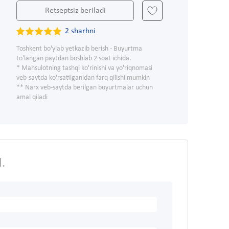
Retseptsiz beriladi
2 sharhni
Toshkent bo'ylab yetkazib berish - Buyurtma
to'langan paytdan boshlab 2 soat ichida.
* Mahsulotning tashqi ko'rinishi va yo'riqnomasi
veb-saytda ko'rsatilganidan farq qilishi mumkin
** Narx veb-saytda berilgan buyurtmalar uchun
amal qiladi
.