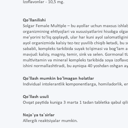
Izoflavonlar - 10,5 mg.
Qo'llanilishi
Solgar Female Multiple – bu ayollar uchun maxsus ishlab
organizmining ehtiyojlari va xususiyatlarini hisobga olg
me’yorini to‘liq qoplaydi, ular har kuni ayol salomatligini
ayol organizmida kalsiy tez-tez yuvilib chiqib ketadi, bu 
sababli, kompleks tarkibida suyak to‘qimasi va bog‘lam 
mavjud: kalsiy, magniy, temir, sink va selen. Gormonal 
multivitamin va mineral kompleks tarkibida soya izoflavo
ishini normallashtiradi, bu ayniqsa 40 yoshdan oshgan 
Qo'llash mumkin bo'lmagan holatlar
Individual intolerantlik komponentlarga, homiladorlik, e
Qo'llash usuli
Ovqat paytida kuniga 3 marta 1 tadan tabletka qabul qilin
Nojo´ya ta´sirlar
Allergik reaktsiyalar mumkin.