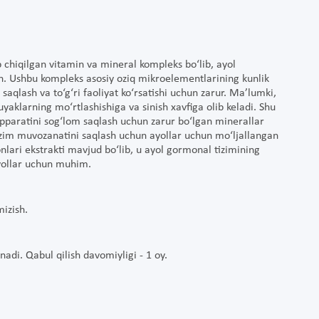
 chiqilgan vitamin va mineral kompleks bo‘lib, ayol
an. Ushbu kompleks asosiy oziq mikroelementlarining kunlik
 saqlash va to‘g‘ri faoliyat ko‘rsatishi uchun zarur. Ma’lumki,
suyaklarning mo‘rtlashishiga va sinish xavfiga olib keladi. Shu
apparatini sog‘lom saqlash uchun zarur bo‘lgan minerallar
tizim muvozanatini saqlash uchun ayollar uchun mo‘ljallangan
nlari ekstrakti mavjud bo‘lib, u ayol gormonal tizimining
ayollar uchun muhim.
mizish.
adi. Qabul qilish davomiyligi - 1 oy.