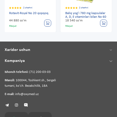
2 sharhni
2 sharhni
Rotavit-Royal No 20 qopqoq.
Baliq yog'i 780 mg kapsulalar
A, D, E vitaminlari bilan No 60
44 880 so'm
18 540 so'm
Mavjud
Mavjud
Xaridor uchun
Kompaniya
Ishonch telefoni:
(71) 200-03-03
Manzil:
100044, Toshkent sh., Sergeli
tumani, koʻch. Bezakchilik, 18A
E-mail:
info@oxymed.uz