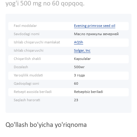
yog'i 500 mg no 60 qopqoq.
Faol moddalar
Evening primrose seed oil
Savdodagi nomi
Масло примулы вечерней
Ishlab chiqaruvchi mamlakat
AQSh
Ishlab chiqaruvchi
Solgar, Inc
Chiqarilish shakli
Kapsulalar
Dozalash
500мг
Yaroqlilik muddati
3 года
Qadoqdagi soni
60
Retsept asosida beriladi
Retseptsiz beriladi
Saqlash harorati
23
Qo'llash bo'yicha yo'riqnoma