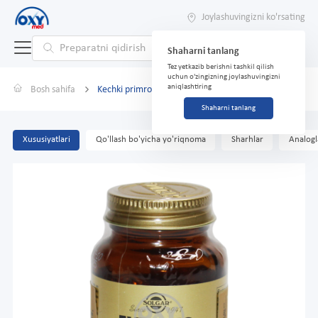
Joylashuvingizni ko'rsating
Shaharni tanlang
Tez yetkazib berishni tashkil qilish
uchun o'zingizning joylashuvingizni
aniqlashtiring
Bosh sahifa
Kechki primrose yog'i 500 mg No 60 qopqoq.
Shaharni tanlang
Xususiyatlari
Qo'llash bo'yicha yo'riqnoma
Sharhlar
Analogl