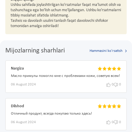
Ushbu sahifada joylashtirilgan ko'rsatmalar faqat ma'lumot olish va
tushunchaga ega bo'lish uchun mo'ljallangan. Ushbu ko'rsatmalarni
tibbiy maslahat sifatida ishlatmang.
Tashxis va davolash usulini tanlash faqat davolovchi shifokor
tomonidan amalga oshiriladi!
Mijozlarning sharhlari
Hammasini ko'rsatish
Nargiza
Масло примулы помогло мне с проблемами кожи, советую всем!
06 August 2024
0
0
Dilshod
Отличный продукт, всегда покупаю только здесь!
06 August 2024
0
0