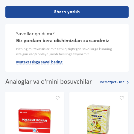
Sharh yozish
Savollar qoldi mi?
Biz yordam bera olishimizdan xursandmiz
Bizning mutaxassislarimiz sizni qiziqtirgan savollarga kunning
istalgan vaqti onlayn javob berishga tayyormiz.
Mutaxassisga savol bering
Analoglar va o'rnini bosuvchilar
Посмотреть все