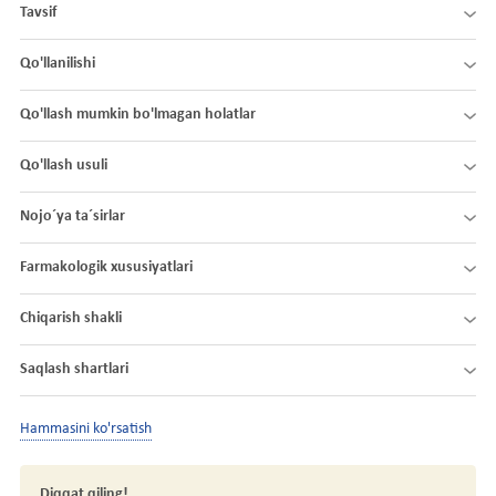
Tavsif
Qo'llanilishi
Qo'llash mumkin bo'lmagan holatlar
Qo'llash usuli
Nojo´ya ta´sirlar
Farmakologik xususiyatlari
Chiqarish shakli
Saqlash shartlari
Hammasini ko'rsatish
Diqqat qiling!