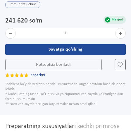
Immunitet uchun
241 620 so'm
Mavjud
1
Savatga qo'shing
Retseptsiz beriladi
2 sharhni
Toshkent bo'ylab yetkazib berish - Buyurtma to'langan paytdan boshlab 2 soat
ichida.
* Mahsulotning tashqi ko'rinishi va yo'riqnomasi veb-saytda ko'rsatilganidan
farq qilishi mumkin
** Narx veb-saytda berilgan buyurtmalar uchun amal qiladi
Preparatning xususiyatlari
kechki primrose