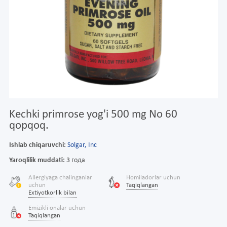
Kechki primrose yog'i 500 mg No 60
qopqoq.
Ishlab chiqaruvchi:
Solgar, Inc
Yaroqlilik muddati:
3 года
Allergiyaga chalinganlar
Homiladorlar uchun
uchun
Taqiqlangan
Extiyotkorlik bilan
Emizikli onalar uchun
Taqiqlangan