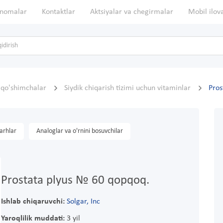
nomalar
Kontaktlar
Aktsiyalar va chegirmalar
Mobil ilov
, qo'shimchalar
Siydik chiqarish tizimi uchun vitaminlar
Pros
arhlar
Analoglar va o'rnini bosuvchilar
Prostata plyus № 60 qopqoq.
Ishlab chiqaruvchi:
Solgar, Inc
Yaroqlilik muddati:
3 yil