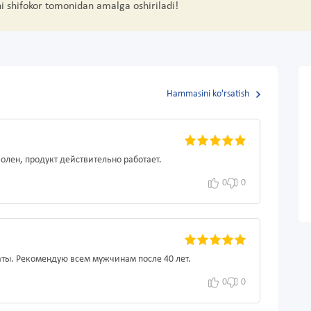
hi shifokor tomonidan amalga oshiriladi!
Hammasini ko'rsatish
олен, продукт действительно работает.
0
0
ты. Рекомендую всем мужчинам после 40 лет.
0
0