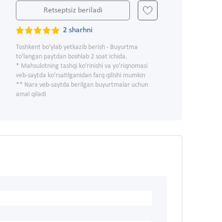
Retseptsiz beriladi
2 sharhni
Toshkent bo'ylab yetkazib berish - Buyurtma
to'langan paytdan boshlab 2 soat ichida.
* Mahsulotning tashqi ko'rinishi va yo'riqnomasi
veb-saytda ko'rsatilganidan farq qilishi mumkin
** Narx veb-saytda berilgan buyurtmalar uchun
amal qiladi