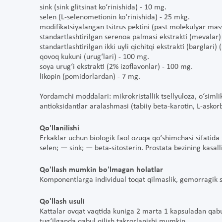
sink (sink glitsinat ko‘rinishida) - 10 mg.
selen (L-selenometionin ko‘rinishida) - 25 mkg.
modifikatsiyalangan tsitrus pektini (past molekulyar mas
standartlashtirilgan serenoa palmasi ekstrakti (mevalar) 
standartlashtirilgan ikki uyli qichitqi ekstrakti (barglari
qovoq kukuni (urug‘lari) - 100 mg.
soya urug‘i ekstrakti (2% izoflavonlar) - 100 mg.
likopin (pomidorlardan) - 7 mg.
Yordamchi moddalari: mikrokristallik tsellyuloza, o‘simlik
antioksidantlar aralashmasi (tabiiy beta-karotin, L-askorb
Qo'llanilishi
Erkaklar uchun biologik faol ozuqa qo‘shimchasi sifatida
selen; — sink; — beta-sitosterin. Prostata bezining kasall
Qo'llash mumkin bo'lmagan holatlar
Komponentlarga individual toqat qilmaslik, gemorragik
Qo'llash usuli
Kattalar ovqat vaqtida kuniga 2 marta 1 kapsuladan qabul 
tug‘ilganda qabul qilish takrorlanishi mumkin.