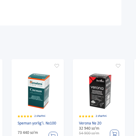
harhni
2 sharhni
2 sharhni
ig'i. №100
Verona № 20
Verona № 60
32 940 so'm
125 600 so'm
54 900 so'm
131 600 so'm