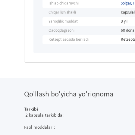
Ishlab chiqaruvchi
Solgar, 
Chiqarilish shakli
Kapsulal
Yaroqlilik muddati
3 yil
Qadoqdagi soni
60 dona
Retsept asosida beriladi
Retsepts
Qo'llash bo'yicha yo'riqnoma
Tarkibi
2 kapsula tarkibida:
Faol moddalari: