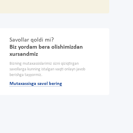
Savollar qoldi mi?
Biz yordam bera olishimizdan
xursandmiz
Bizning mutaxassislarimiz sizni qiziqtirgan
savollarga kunning istalgan vaqti onlayn javob
berishga tayyormiz.
Mutaxassisga savol bering