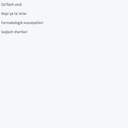
Qo'llash usuli
Nojo´ya ta´sirlar
Farmakologik xususiyatlari
Saqlash shartlari