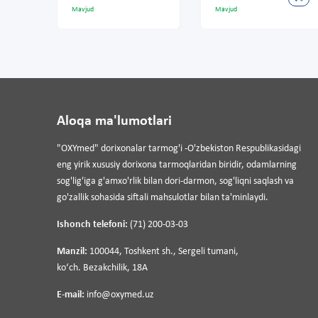
ud
Mavjud
Mavjud
Aloqa ma'lumotlari
"OXYmed" dorixonalar tarmog'i -O'zbekiston Respublikasidagi
eng yirik xususiy dorixona tarmoqlaridan biridir, odamlarning
sog'lig'iga g'amxo'rlik bilan dori-darmon, sog'liqni saqlash va
go'zallik sohasida siftali mahsulotlar bilan ta'minlaydi.
Ishonch telefoni:
(71) 200-03-03
Manzil:
100044, Toshkent sh., Sergeli tumani,
koʻch. Bezakchilik, 18A
E-mail:
info@oxymed.uz