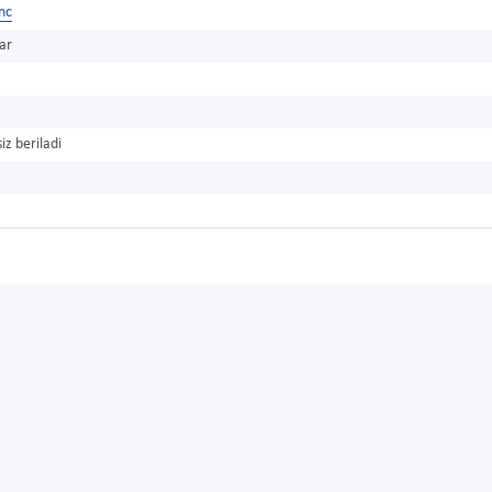
Inc
ar
iz beriladi