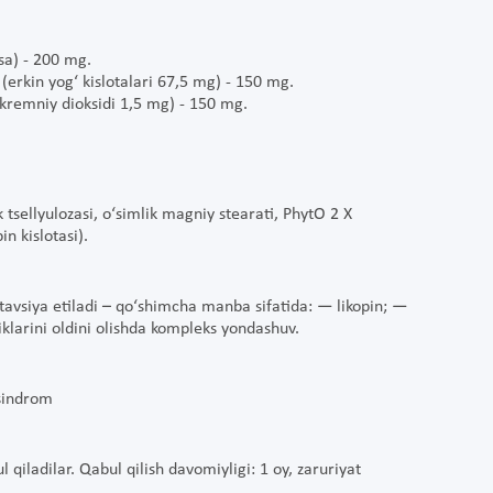
sa) - 200 mg.
(erkin yog‘ kislotalari 67,5 mg) - 150 mg.
) (kremniy dioksidi 1,5 mg) - 150 mg.
 tsellyulozasi, o‘simlik magniy stearati, PhytO 2 X
in kislotasi).
 tavsiya etiladi – qo‘shimcha manba sifatida: — likopin; —
iklarini oldini olishda kompleks yondashuv.
 sindrom
qiladilar. Qabul qilish davomiyligi: 1 oy, zaruriyat