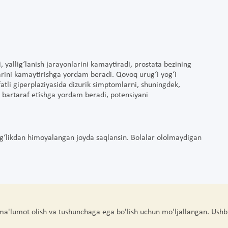
, yallig‘lanish jarayonlarini kamaytiradi, prostata bezining
larini kamaytirishga yordam beradi. Qovoq urug‘i yog‘i
fatli giperplaziyasida dizurik simptomlarni, shuningdek,
i bartaraf etishga yordam beradi, potensiyani
g‘likdan himoyalangan joyda saqlansin. Bolalar ololmaydigan
 ma'lumot olish va tushunchaga ega bo'lish uchun mo'ljallangan. Ushb