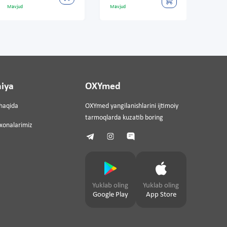
Mavjud
Mavjud
iya
OXYmed
haqida
OXYmed yangilanishlarini ijtimoiy
tarmoqlarda kuzatib boring
ixonalarimiz
Yuklab oling
Yuklab oling
Google Play
App Store