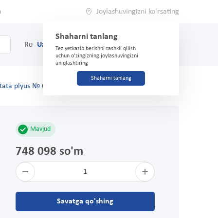
a
Joylashuvingizni ko'rsating
Shaharni tanlang
0
Savat
Ru
Uz
(71) 200-03-03
Tez yetkazib berishni tashkil qilish
uchun o'zingizning joylashuvingizni
aniqlashtiring
Shaharni tanlang
tata plyus № 60 qopqoq.
Mavjud
748 098 so'm
1
Savatga qo'shing