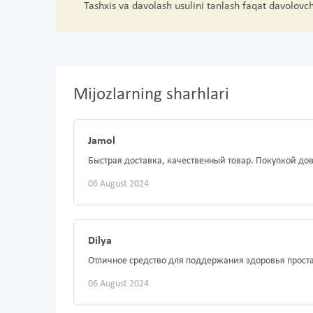
Tashxis va davolash usulini tanlash faqat davolovc
Mijozlarning sharhlari
Jamol
Быстрая доставка, качественный товар. Покупкой дов
06 August 2024
Dilya
Отличное средство для поддержания здоровья проста
06 August 2024