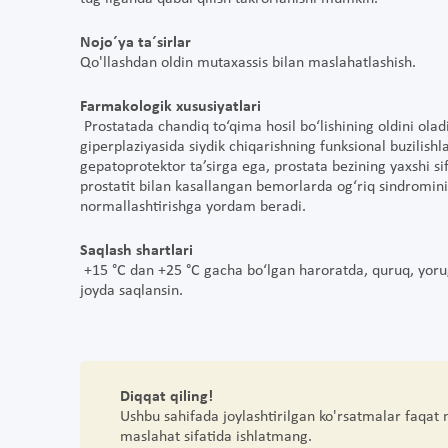
Nojo´ya ta´sirlar
Qo'llashdan oldin mutaxassis bilan maslahatlashish.
Farmakologik xususiyatlari
Prostatada chandiq to‘qima hosil bo‘lishining oldini oladi
giperplaziyasida siydik chiqarishning funksional buzilish
gepatoprotektor ta’sirga ega, prostata bezining yaxshi si
prostatit bilan kasallangan bemorlarda og‘riq sindromin
normallashtirishga yordam beradi.
Saqlash shartlari
+15 °C dan +25 °C gacha bo‘lgan haroratda, quruq, yoru
joyda saqlansin.
Diqqat qiling!
Ushbu sahifada joylashtirilgan ko'rsatmalar faqat
maslahat sifatida ishlatmang.