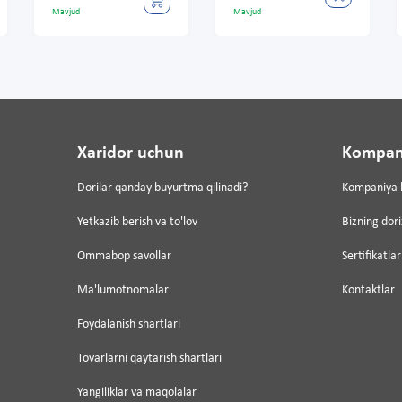
Mavjud
Mavjud
Xaridor uchun
Kompan
Dorilar qanday buyurtma qilinadi?
Kompaniya 
Yetkazib berish va to'lov
Bizning dor
Ommabop savollar
Sertifikatlar
Ma'lumotnomalar
Kontaktlar
Foydalanish shartlari
Tovarlarni qaytarish shartlari
Yangiliklar va maqolalar