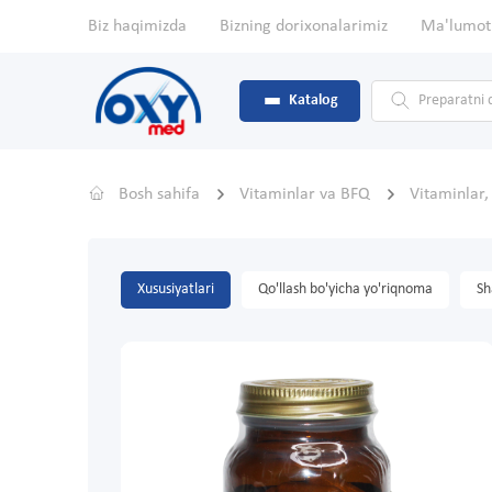
Biz haqimizda
Bizning dorixonalarimiz
Ma'lumot
Katalog
Bosh sahifa
Vitaminlar va BFQ
Vitaminlar
Xususiyatlari
Qo'llash bo'yicha yo'riqnoma
Sh