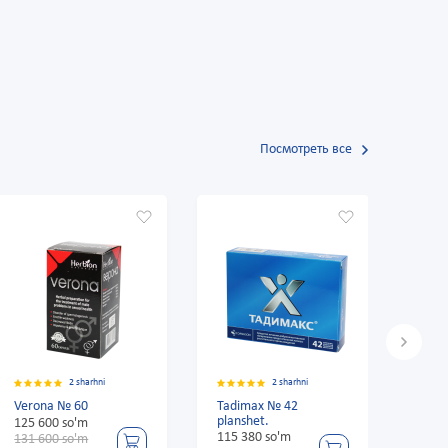
Посмотреть все
2 sharhni
2 sharhni
Tadimax № 42
Gentos 20ml
planshet.
115 380 so'm
68 040 so'm