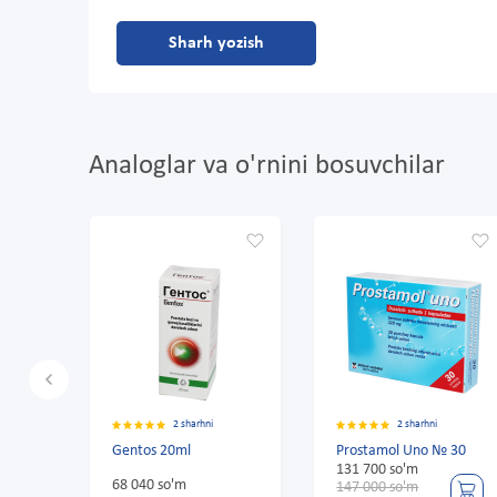
Sharh yozish
Analoglar va o'rnini bosuvchilar
2 sharhni
2 sharhni
2 s
tos 20ml
Prostamol Uno № 30
Speman yorl
131 700 so'm
040 so'm
73 440 so'm
147 000 so'm