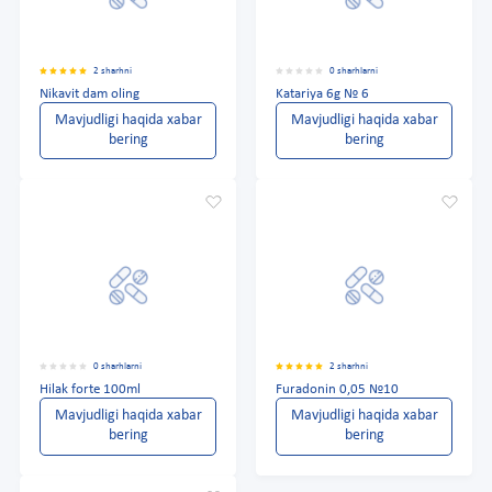
2 sharhni
0 sharhlarni
Nikavit dam oling
Katariya 6g № 6
Mavjudligi haqida xabar
Mavjudligi haqida xabar
bering
bering
0 sharhlarni
2 sharhni
Hilak forte 100ml
Furadonin 0,05 №10
Mavjudligi haqida xabar
Mavjudligi haqida xabar
bering
bering