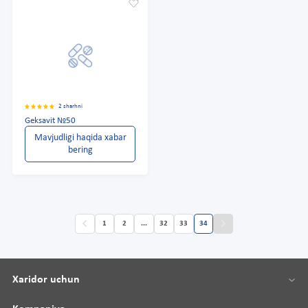
2 sharhni
Geksavit №50
Mavjudligi haqida xabar
bering
1
2
...
32
33
34
Xaridor uchun