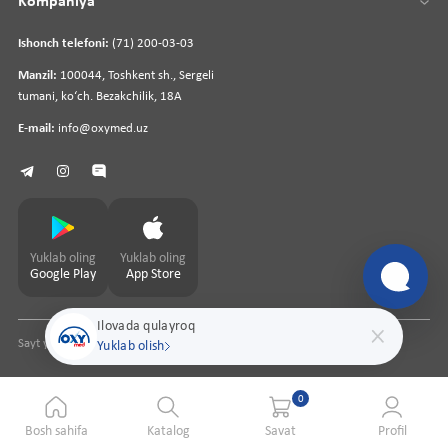
Kompaniya
Ishonch telefoni:
(71) 200-03-03
Manzil:
100044, Toshkent sh., Sergeli
tumani, koʻch. Bezakchilik, 18A
E-mail:
info@oxymed.uz
Yuklab oling
Yuklab oling
Google Play
App Store
Ilovada qulayroq
Sayt yaratuvchi
pharmit.uz
Yuklab olish
0
Bosh sahifa
Katalog
Savat
Profil