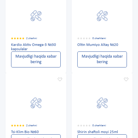
2 sharhni
0 sharhlarni
Kardio Aktiv Omega-3 №30
Oltin Mumiyo Altay №20
kapsulalar
Mavjudligi haqida xabar
Mavjudligi haqida xabar
bering
bering
2 sharhni
0 sharhlarni
Tsi-Klim Bio №60
Shirin shaftoli moyi 25ml