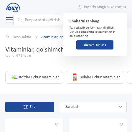
Joylashuvingizni ko'rsating
Shaharni tanlang
Tez yetkazib berishni tashkil qilish
uchun o'zingizning joylashuvingizni
aniqlashtiring
Bosh sahifa
Vitaminlar, qo'shimchalar
Shaharni tanlang
Vitaminlar, qo'shimchalar
topildi 671 tovar
Ko'zlar uchun vitaminlar
Bolalar uchun vitaminlar
Saralash
Filtr