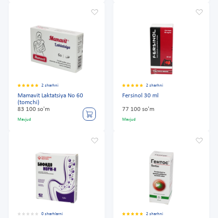
2 sharhni
2 sharhni
Mamavit Laktatsiya No 60
Fersinol 30 ml
(tomchi)
83 100 so'm
77 100 so'm
Mavjud
Mavjud
0 sharhlarni
2 sharhni