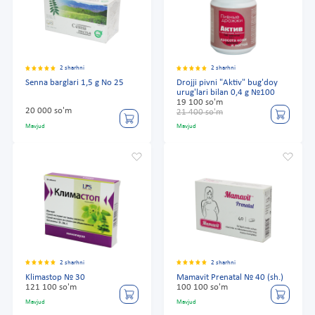
2 sharhni
2 sharhni
Senna barglari 1,5 g No 25
Drojji pivni "Aktiv" bug'doy
urug'lari bilan 0,4 g №100
19 100 so'm
20 000 so'm
21 400 so'm
Mavjud
Mavjud
2 sharhni
2 sharhni
Klimastop № 30
Mamavit Prenatal № 40 (sh.)
121 100 so'm
100 100 so'm
Mavjud
Mavjud