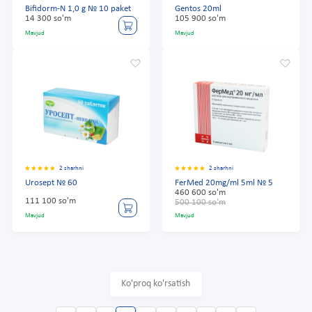
Bifidorm-N 1,0 g № 10 paket
Gentos 20ml
14 300 so'm
105 900 so'm
Mavjud
Mavjud
2 sharhni
2 sharhni
Urosept № 60
FerMed 20mg/ml 5ml № 5
460 600 so'm
111 100 so'm
500 100 so'm
Mavjud
Mavjud
Ko'proq ko'rsatish