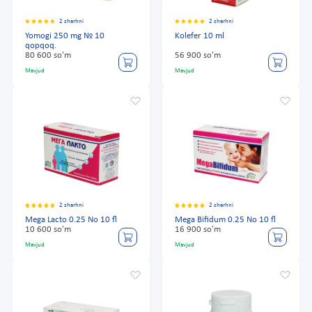
2 sharhni
2 sharhni
Yomogi 250 mg № 10
Kolefer 10 ml
qopqoq.
80 600 so'm
56 900 so'm
Mavjud
Mavjud
2 sharhni
2 sharhni
Mega Lacto 0.25 No 10 fl
Mega Bifidum 0.25 No 10 fl
10 600 so'm
16 900 so'm
Mavjud
Mavjud