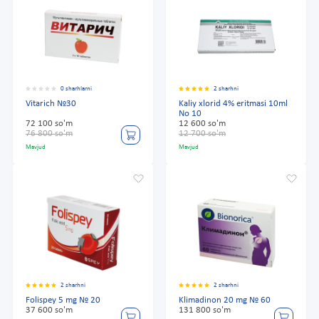
0 sharhlarni
2 sharhni
Vitarich №30
Kaliy xlorid 4% eritmasi 10ml
No 10
72 100 so'm
12 600 so'm
76 800 so'm
12 700 so'm
Mavjud
Mavjud
2 sharhni
2 sharhni
Folispey 5 mg № 20
Klimadinon 20 mg № 60
37 600 so'm
131 800 so'm