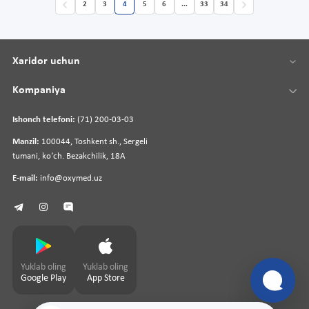
2
3
4
5
6
...
33
34
Xaridor uchun
Kompaniya
Ishonch telefoni:
(71) 200-03-03
Manzil:
100044, Toshkent sh., Sergeli
tumani, koʻch. Bezakchilik, 18A
E-mail:
info@oxymed.uz
Yuklab oling
Yuklab oling
Google Play
App Store