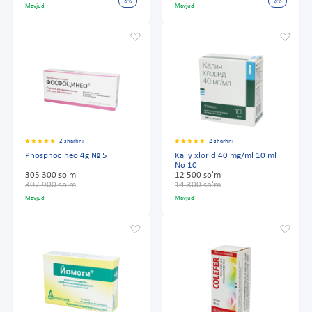
Mavjud
Mavjud
2 sharhni
2 sharhni
Phosphocineo 4g № 5
Kaliy xlorid 40 mg/ml 10 ml
No 10
305 300 so'm
12 500 so'm
307 900 so'm
14 300 so'm
Mavjud
Mavjud