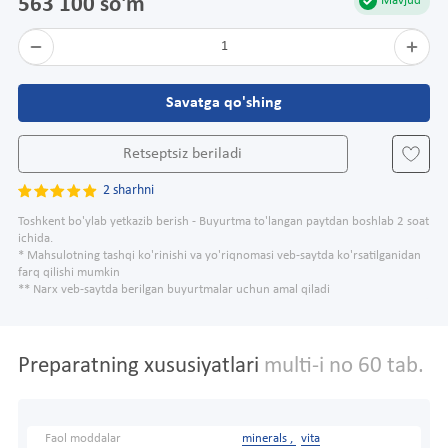
563 100 so'm
Mavjud
1
Savatga qo'shing
Retseptsiz beriladi
2 sharhni
Toshkent bo'ylab yetkazib berish - Buyurtma to'langan paytdan boshlab 2 soat
ichida.
* Mahsulotning tashqi ko'rinishi va yo'riqnomasi veb-saytda ko'rsatilganidan
farq qilishi mumkin
** Narx veb-saytda berilgan buyurtmalar uchun amal qiladi
Preparatning xususiyatlari
multi-i no 60 tab.
Faol moddalar
minerals ,
vita