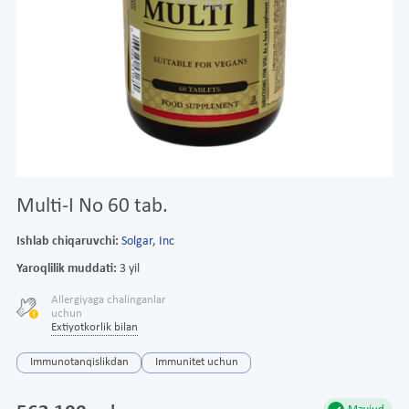
Multi-I No 60 tab.
Ishlab chiqaruvchi:
Solgar, Inc
Yaroqlilik muddati:
3 yil
Allergiyaga chalinganlar
uchun
Extiyotkorlik bilan
Immunotanqislikdan
Immunitet uchun