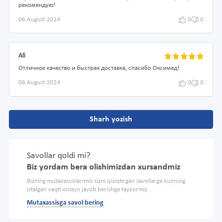
рекомендую!
06 August 2024
0
0
Ali
Отличное качество и быстрая доставка, спасибо Оксимед!
06 August 2024
0
0
Sharh yozish
Savollar qoldi mi?
Biz yordam bera olishimizdan xursandmiz
Bizning mutaxassislarimiz sizni qiziqtirgan savollarga kunning
istalgan vaqti onlayn javob berishga tayyormiz.
Mutaxassisga savol bering