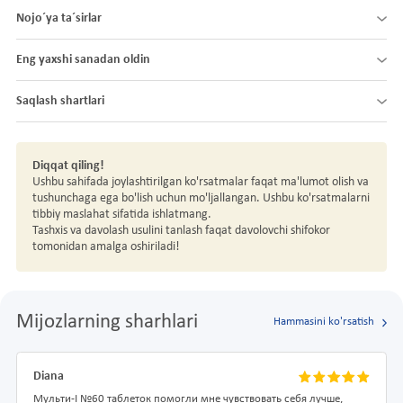
Nojo´ya ta´sirlar
Eng yaxshi sanadan oldin
Saqlash shartlari
Diqqat qiling!
Ushbu sahifada joylashtirilgan ko'rsatmalar faqat ma'lumot olish va
tushunchaga ega bo'lish uchun mo'ljallangan. Ushbu ko'rsatmalarni
tibbiy maslahat sifatida ishlatmang.
Tashxis va davolash usulini tanlash faqat davolovchi shifokor
tomonidan amalga oshiriladi!
Mijozlarning sharhlari
Hammasini ko'rsatish
Diana
Мульти-I №60 таблеток помогли мне чувствовать себя лучше,