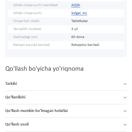
Ishlab chiqaruvchi mamlakat
AQSh
Ishlab chiqaruvchi
Solgar, Inc
Chiqarilish shakli
Tabletkalar
Yaroqlilik muddati
3 yil
Qadoqdagi soni
60 dona
Retsept asosida beriladi
Retseptsiz beriladi
Qo'llash bo'yicha yo'riqnoma
Tarkibi
Qo'llanilishi
Qo'llash mumkin bo'lmagan holatlar
Qo'llash usuli