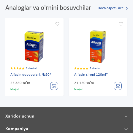
Analoglar va o'rnini bosuvchilar
Посмотреть все
2 sharhni
2 sharhni
Alfagin qopqoqlari. №20*
Alfagin siropi 120ml*
25 380 so'm
21 120 so'm
Mavjud
Mavjud
Xaridor uchun
Kompaniya