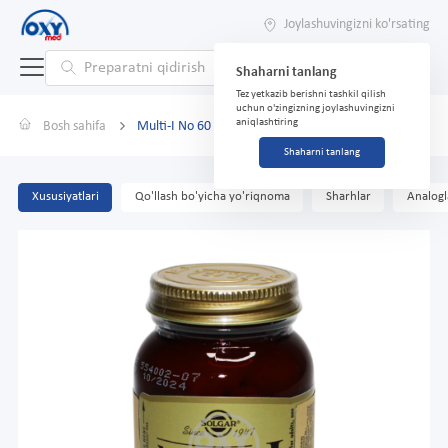
Joylashuvingizni ko'rsating
Shaharni tanlang
Tez yetkazib berishni tashkil qilish
uchun o'zingizning joylashuvingizni
aniqlashtiring
Bosh sahifa
Multi-I No 60 tab.
Shaharni tanlang
Xususiyatlari
Qo'llash bo'yicha yo'riqnoma
Sharhlar
Analogl