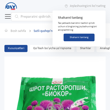
Joylashuvingizni ko'rsating
Shaharni tanlang
Tez yetkazib berishni tashkil qilish
uchun o'zingizning joylashuvingizni
aniqlashtiring
Bosh sahifa
Sutli qushqo'nmas Biokor taomi 50 g por.
Shaharni tanlang
Xususiyatlari
Qo'llash bo'yicha yo'riqnoma
Sharhlar
Analogl