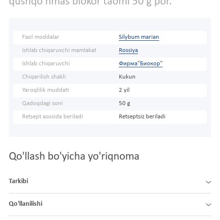
qushqo'nmas biokor taomi 50 g por.
Faol moddalar
Silybum marian
Ishlab chiqaruvchi mamlakat
Rossiya
Ishlab chiqaruvchi
Фирма"Биокор"
Chiqarilish shakli
Kukun
Yaroqlilik muddati
2 yil
Qadoqdagi soni
50 g
Retsept asosida beriladi
Retseptsiz beriladi
Qo'llash bo'yicha yo'riqnoma
Tarkibi
Qo'llanilishi