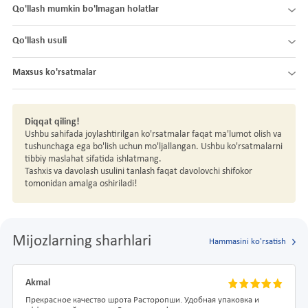
Qo'llash mumkin bo'lmagan holatlar
Qo'llash usuli
Maxsus ko'rsatmalar
Diqqat qiling!
Ushbu sahifada joylashtirilgan ko'rsatmalar faqat ma'lumot olish va
tushunchaga ega bo'lish uchun mo'ljallangan. Ushbu ko'rsatmalarni
tibbiy maslahat sifatida ishlatmang.
Tashxis va davolash usulini tanlash faqat davolovchi shifokor
tomonidan amalga oshiriladi!
Mijozlarning sharhlari
Hammasini ko'rsatish
Akmal
Прекрасное качество шрота Расторопши. Удобная упаковка и