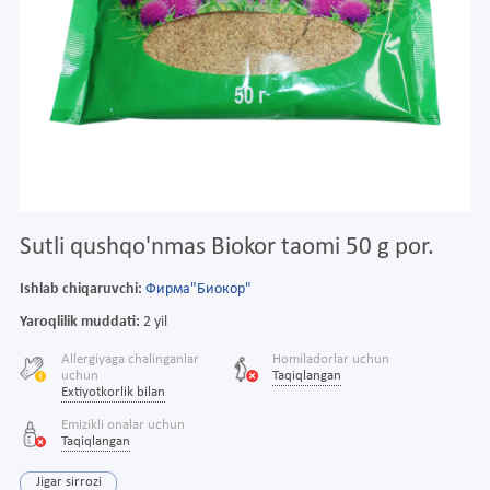
Sutli qushqo'nmas Biokor taomi 50 g por.
Ishlab chiqaruvchi:
Фирма"Биокор"
Yaroqlilik muddati:
2 yil
Allergiyaga chalinganlar
Homiladorlar uchun
uchun
Taqiqlangan
Extiyotkorlik bilan
Emizikli onalar uchun
Taqiqlangan
Jigar sirrozi