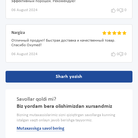
эффективный порошок. Рекомендую!
06 August 2024
0
0
Nargiza
Отличный продукт! Быстрая доставка и качественный товар.
Спасибо Oxymed!
06 August 2024
0
0
Sharh yozish
Savollar qoldi mi?
Biz yordam bera olishimizdan xursandmiz
Bizning mutaxassislarimiz sizni qiziqtirgan savollarga kunning
istalgan vaqti onlayn javob berishga tayyormiz.
Mutaxassisga savol bering