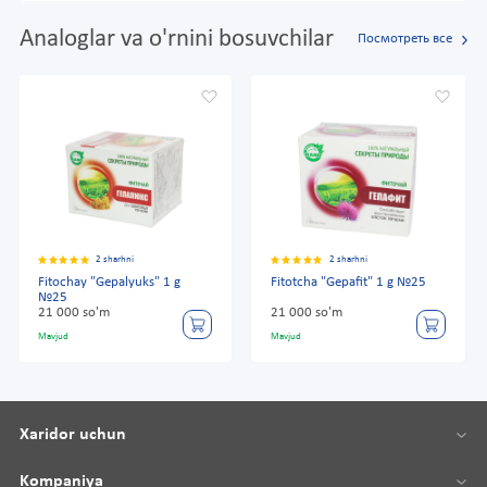
Analoglar va o'rnini bosuvchilar
Посмотреть все
2 sharhni
2 sharhni
Fitochay "Gepalyuks" 1 g
Fitotcha "Gepafit" 1 g №25
№25
21 000 so'm
21 000 so'm
Mavjud
Mavjud
Xaridor uchun
Kompaniya