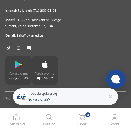
Ishonch telefoni:
(71) 200-03-03
Manzil:
100044, Toshkent sh., Sergeli
tumani, koʻch. Bezakchilik, 18A
E-mail:
info@oxymed.uz
Yuklab oling
Yuklab oling
Google Play
App Store
Ilovada qulayroq
Sayt yaratuvchi
pharmit.uz
Yuklab olish
0
Bosh sahifa
Katalog
Savat
Profil